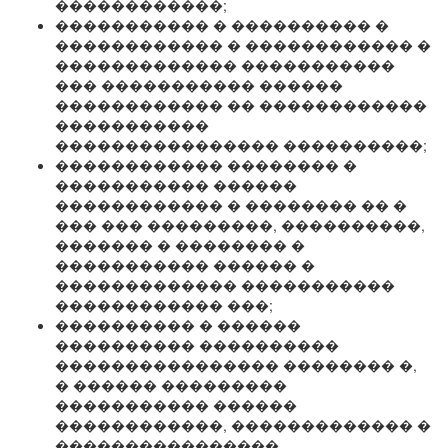
������������;
����������� � ���������� �
������������ � ������������ �
������������� �����������
��� ����������� ������
������������ �� ������������
�����������
���������������� ����������;
������������ �������� �
����������� ������
������������ � �������� �� �
��� ��� ���������, ����������,
������� � �������� �
����������� ������ �
������������� �����������
������������ ���;
���������� � ������
���������� ����������
���������������� �������� �,
� ������ ���������
����������� ������
������������, ������������� �
����������������