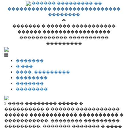
������ ��������� ��
����������� �����������������
��������
������� � ������ �����������
������ �����������������
������������ ����������
���������
�������
� ���
����. ���������
��������
�������
��������
3 ���� �������� ����� �
���������� � ������ �����������
������ ������������ ���������� �
�����������. �������� ���������
���������, ������� ������� � ����