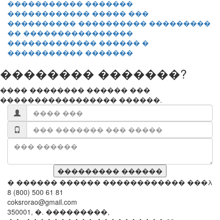
������������ ����� ���
���������� ���������� ���������
�� ����������������
������������� ������ �
����������� �������
�������� �������?
���� �������� ������ ���
����������������� ������.
� ������ ������ ������������ ���λ
8 (800) 500 61 81
coksrorao@gmail.com
350001, �. ���������,