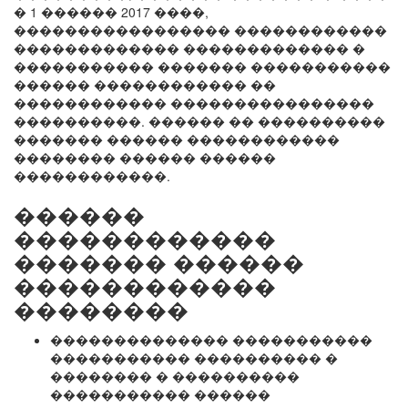
� 1 ������ 2017 ����,
����������������� ������������
������������� ������������� �
����������� ������� �����������
������ ������������ ��
������������ ����������������
����������. ������ �� ����������
������� ������ ������������
�������� ������ ������
������������.
������
������������
������� ������
������������
��������
�������������� �����������
����������� ���������� �
�������� � ����������
����������� ������