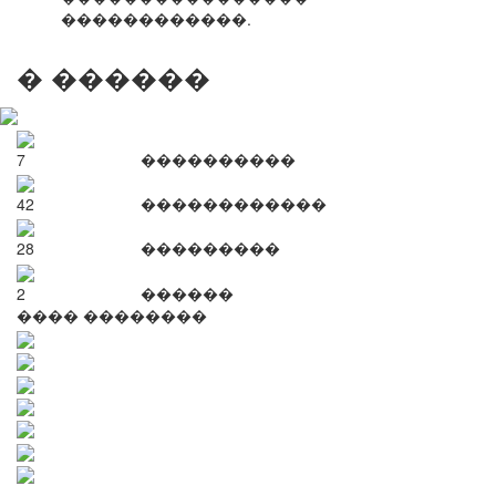
������������.
� ������
7
����������
42
������������
28
���������
2
������
���� ��������