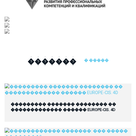
�������
� �����
��������� ������� �������� ��
������������� ������ EUROPE-CIS. 4D