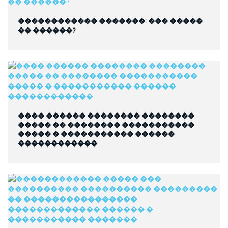
������������ �������: ��� �����
�� ������?
���� ������ �������� ��������
����� �� �������� �����������
����� � ����������� ������
������������