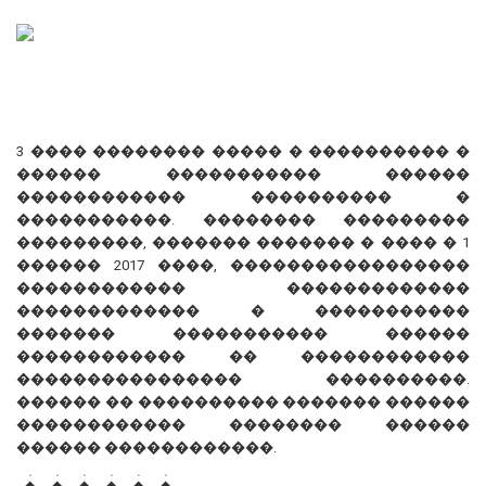
3 ���� �������� ����� � ���������� �
������ ����������� ������
������������ ���������� �
�����������. �������� ���������
���������, ������� ������� � ���� � 1
������ 2017 ����, �����������������
������������ �������������
������������� � �����������
������� ����������� ������
������������ �� ������������
���������������� ����������.
������ �� ���������� ������� ������
������������ �������� ������
������ ������������.