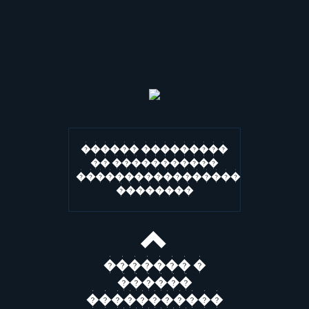
������ ���������
�� �����������
�����������������
��������
������� �
������
�����������