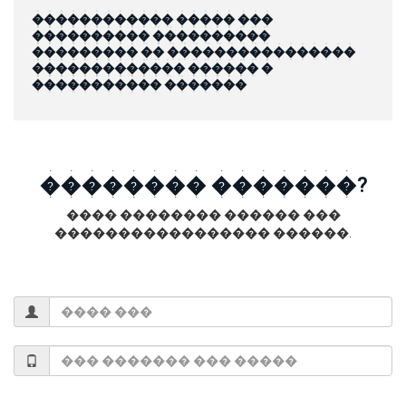
������������ ����� ���
���������� ����������
��������� �� ����������������
������������� ������ �
����������� �������
�������� �������?
���� �������� ������ ���
����������������� ������.