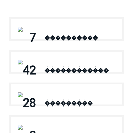
7
����������
42
������������
28
���������