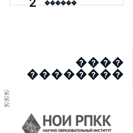
2
������
����
��������