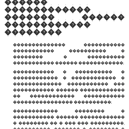
������
������������
������� ������
������������
��������
�������������� �����������
����������� ���������� �
�������� � ����������
����������� ������ ������������;
����������� � ���������� �
������������ � ������������ �
������������� ����������� ���
����������� ������ ������������
�� ������������ �����������
���������������� ����������;
������������ �������� �
����������� ������ ������������
� �������� �� � ��� ��� ���������,