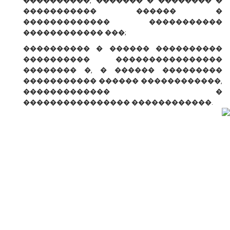
����������, ������� � �������� �
����������� ������ �
������������� �����������
������������ ���;
���������� � ������ ����������
���������� ����������������
�������� �, � ������ ���������
����������� ������ ������������,
������������� �
���������������� ������������.
� ������