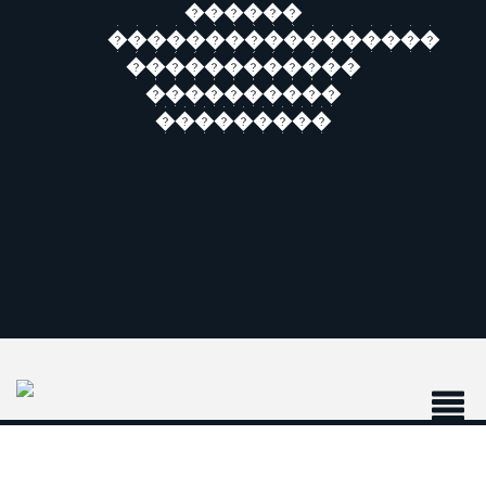
������
�����������������
������������
����������
���������