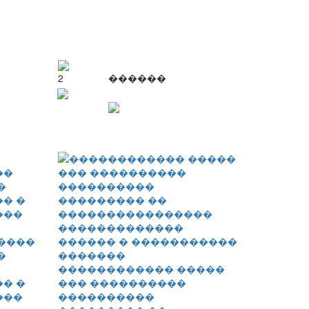
2
������
����
�
������������ �����
� �
��� ����������
���
����������