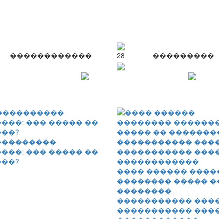
������������
28
���������
���������
���: ��� ����� ��
��?
���� ������ ����
�������� ����� �
��������
����������� ����
����������� ���