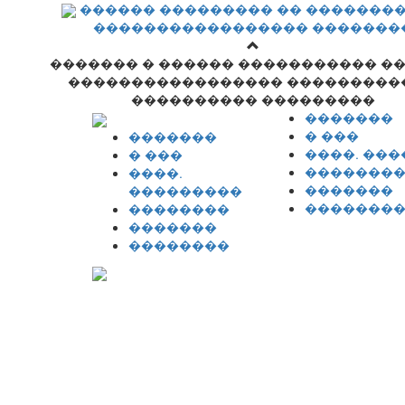
������ ��������� �� �������
����������������� �������
������� � ������ ����������� �
����������������� ���������
���������� ���������
�������
� ���
�������
����. ��
� ���
�������
����.
�������
���������
�������
��������
�������
��������