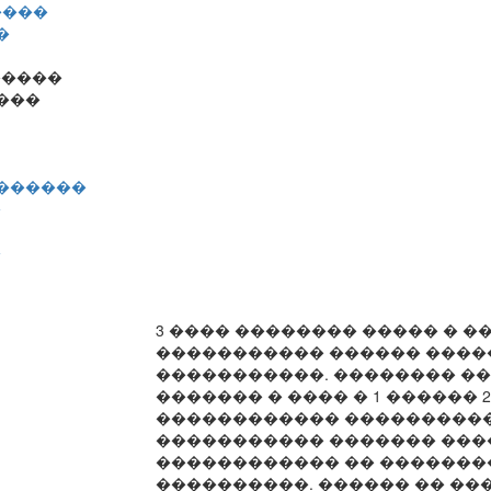
����
�
�����
���
�������
�
�
3 ���� �������� ����� � �
����������� ������ ����
�����������. �������� �
������� � ���� � 1 ������ 
������������ ����������
����������� ������� ���
������������ �� ������
����������. ������ �� ��