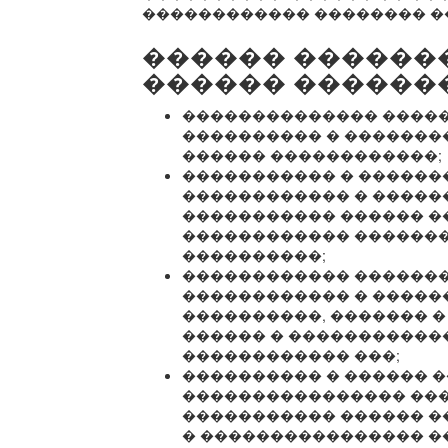
������������ �������� �
������ ������
������ ������
�������������� ����
���������� � �������
������ ������������;
����������� � ������
������������ � �����
����������� ������ �
������������ ������
����������;
������������ �������
������������ � ������
����������, ������� �
������ � �����������
������������ ���;
���������� � ������ 
���������������� ���
����������� ������ �
� ���������������� �