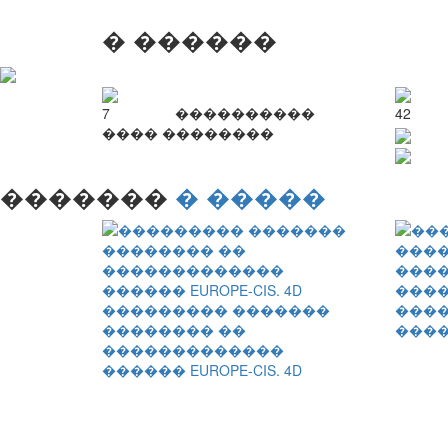
� ������
7
����������
42
���� ��������
�������
� �����
���
��������� �������
����
�������� ��
����
�������������
������ EUROPE-CIS. 4D