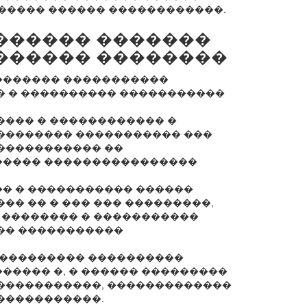
����� ������ ������������.
������ �������
������ ��������
������� �����������
� � ���������� �����������
���� � ������������ �
�������� ����������� ���
����������� ��
����� ����������������
� � ����������� ������
�� �� � ��� ��� ���������,
 �������� � �����������
�� �����������
���������� ����������
����� �, � ������ ���������
�����������, �������������
�����������.