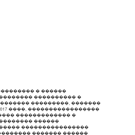
��������� � ������
�������� ���������� �
�������� ���������, �������
2017 ����, �����������������
��� ������������� �
�������� ������
������ ����������������
�������� ������� ������