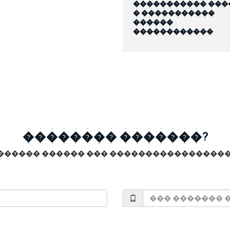
����������� ���
� �����������
������
������������
�������� �������?
������ ������ ��� �����������������