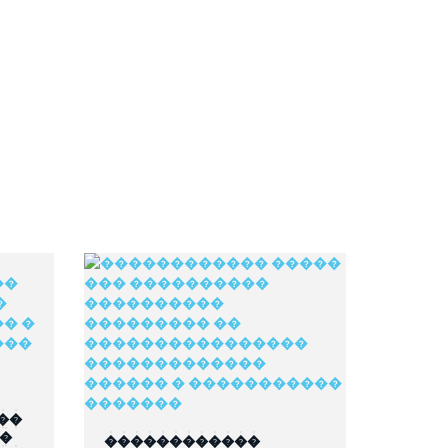
��
��
������������