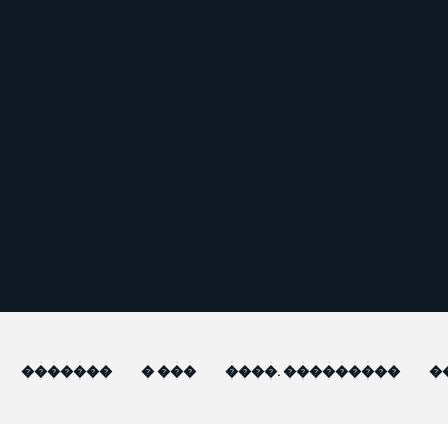
�������
� ���
����. ���������
�