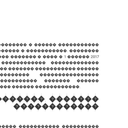
��������� � ������ �����������
����� � �����������. ��������
� ������� � ���� � 1 ������ 2017
 ������������ �������������
�� ������� ����������� ������
������� ����������������
���������� ������� ������
��� ������ ������������.
������� �������
�����������
����� ����������� ����������