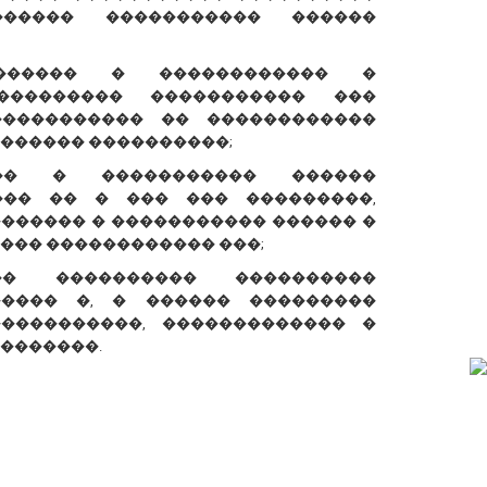
����� ����������� ������
������ � ������������ �
��������� ����������� ���
����������� �� ������������
������ ����������;
��� � ����������� ������
��� �� � ��� ��� ���������,
������� � ����������� ������ �
��� ������������ ���;
� ���������� ����������
����� �, � ������ ���������
����������, ������������� �
�������.