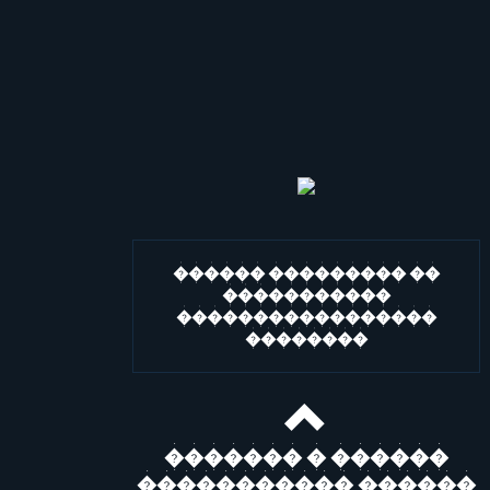
������ ��������� ��
�����������
�����������������
��������
������� � ������
����������� ������