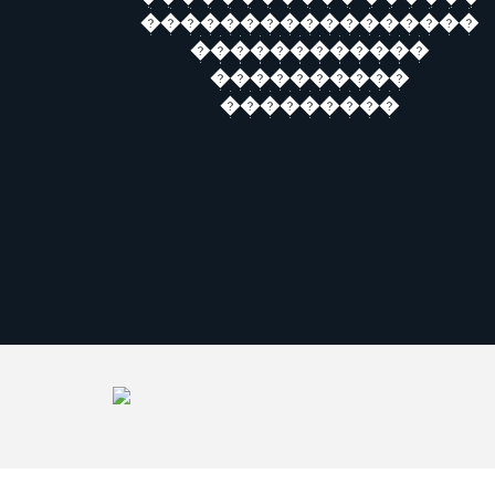
�����������������
������������
����������
���������