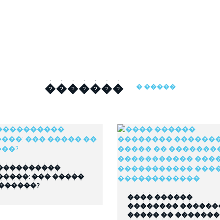
�������
� �����
����������
�����: ��� �����
 ������?
���� ������
�������� ������
����� �� ������