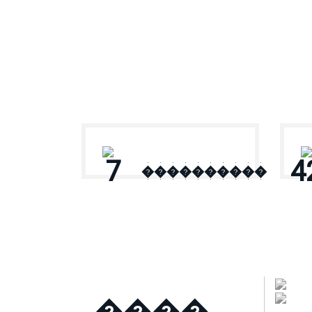
� ������
7
4
����������
����