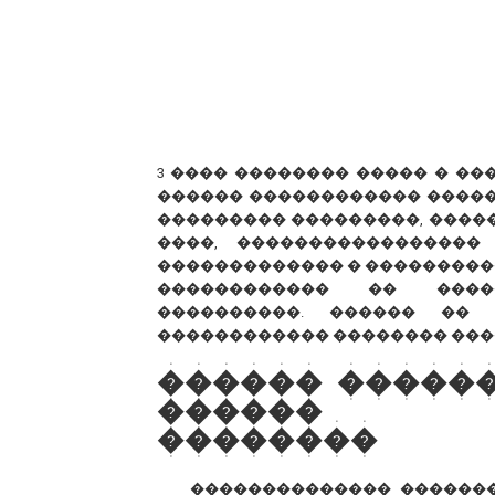
3 ���� �������� ����� � �
������ ������������ �����
��������� ���������, ������
����, �����������������
������������� � ���������
������������ �� �����
����������. ������ �� 
������������ �������� ���
������ �����
������ �
��������
�������������� ������