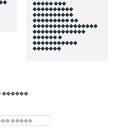
��
����� ���
����������
����������
��������� ��
����������������
�������������
������ �
�����������
�������
 ������.