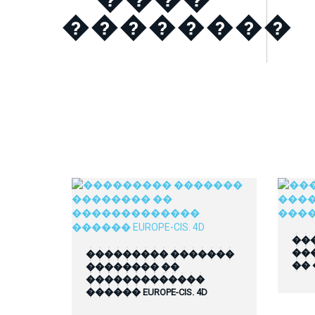
��������
��
��
��������� �������
��
�������� ��
�������������
������ EUROPE-CIS. 4D