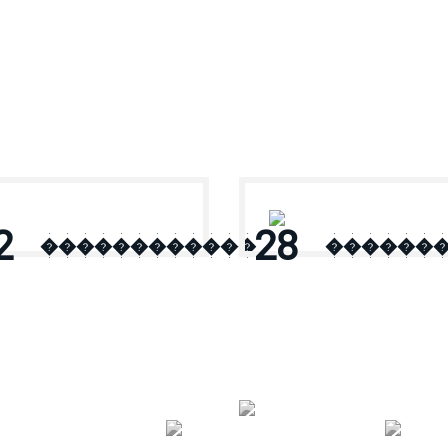
2
28
������������
������