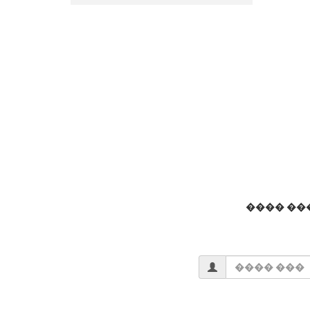
���� ��