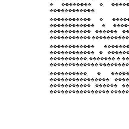
� �������� � �����
������������;
����������� � ����
������������ � ����
����������� ������ �
����������� ����������
������������ �����
������������ � �����
����������, ������� � �
������������� ��������
���������� � �����
���������������� ���
����������� ������ ��
���������������� �����