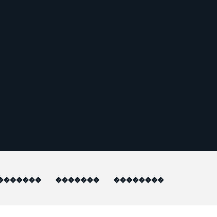
�������
�������
��������