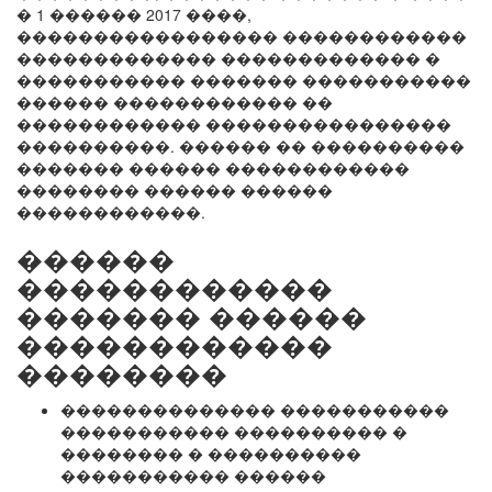
� 1 ������ 2017 ����,
����������������� ������������
������������� ������������� �
����������� ������� �����������
������ ������������ ��
������������ ����������������
����������. ������ �� ����������
������� ������ ������������
�������� ������ ������
������������.
������
������������
������� ������
������������
��������
�������������� �����������
����������� ���������� �
�������� � ����������
����������� ������