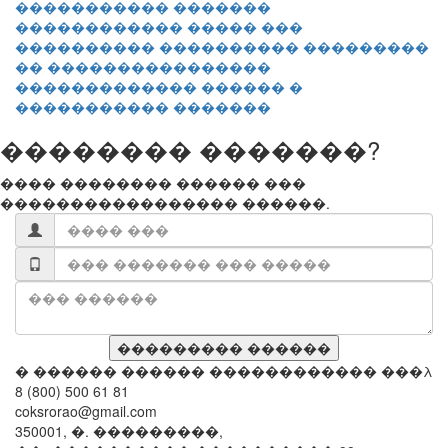
������������ ����� ���
���������� ���������� ���������
�� ����������������
������������� ������ �
����������� �������
�������� �������?
���� �������� ������ ���
����������������� ������.
� ������ ������ ������������ ���λ
8 (800) 500 61 81
coksrorao@gmail.com
350001, �. ���������,