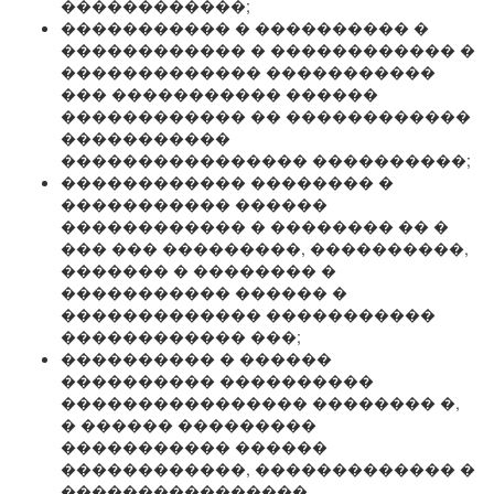
������������;
����������� � ���������� �
������������ � ������������ �
������������� �����������
��� ����������� ������
������������ �� ������������
�����������
���������������� ����������;
������������ �������� �
����������� ������
������������ � �������� �� �
��� ��� ���������, ����������,
������� � �������� �
����������� ������ �
������������� �����������
������������ ���;
���������� � ������
���������� ����������
���������������� �������� �,
� ������ ���������
����������� ������
������������, ������������� �
����������������