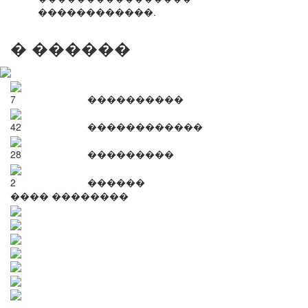
������������.
� ������
7
����������
42
������������
28
���������
2
������
���� ��������