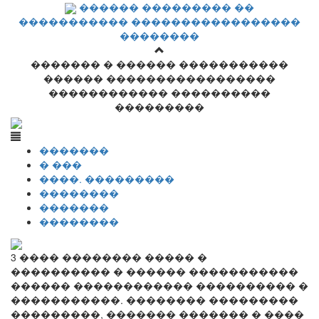
������ ��������� ��
����������� �����������������
��������
������� � ������ �����������
������ �����������������
������������ ����������
���������
�������
� ���
����. ���������
��������
�������
��������
3 ���� �������� ����� �
���������� � ������ �����������
������ ������������ ���������� �
�����������. �������� ���������
���������, ������� ������� � ����