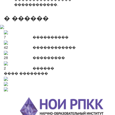
������������.
� ������
7
����������
42
������������
28
���������
2
������
���� ��������