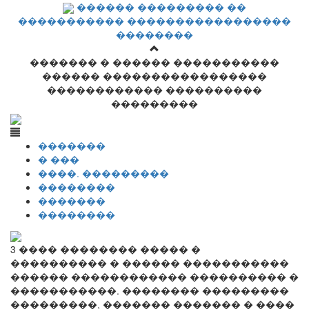
������ ��������� ��
����������� �����������������
��������
������� � ������ �����������
������ �����������������
������������ ����������
���������
�������
� ���
����. ���������
��������
�������
��������
3 ���� �������� ����� �
���������� � ������ �����������
������ ������������ ���������� �
�����������. �������� ���������
���������, ������� ������� � ����