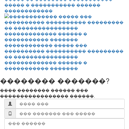
����� � ����������� ������
������������
������������ ����� ���
���������� ���������� ���������
�� ����������������
������������� ������ �
����������� �������
�������� �������?
���� �������� ������ ���
����������������� ������.