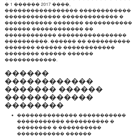
� 1 ������ 2017 ����,
����������������� ������������
������������� ������������� �
����������� ������� �����������
������ ������������ ��
������������ ����������������
����������. ������ �� ����������
������� ������ ������������
�������� ������ ������
������������.
������
������������
������� ������
������������
��������
�������������� �����������
����������� ���������� �
�������� � ����������
����������� ������