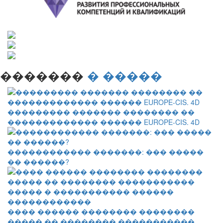
�������
� �����
��������� ������� �������� ��
������������� ������ EUROPE-CIS. 4D
������������ �������: ��� �����
�� ������?
���� ������ �������� ��������
����� �� �������� �����������