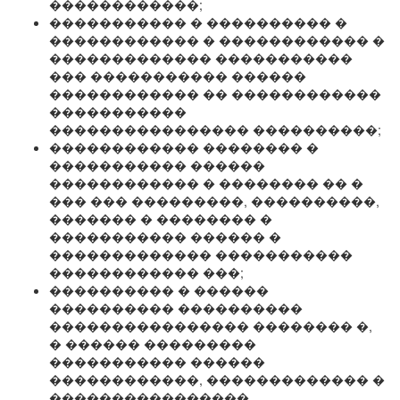
������������;
����������� � ���������� �
������������ � ������������ �
������������� �����������
��� ����������� ������
������������ �� ������������
�����������
���������������� ����������;
������������ �������� �
����������� ������
������������ � �������� �� �
��� ��� ���������, ����������,
������� � �������� �
����������� ������ �
������������� �����������
������������ ���;
���������� � ������
���������� ����������
���������������� �������� �,
� ������ ���������
����������� ������
������������, ������������� �
����������������