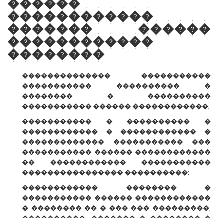
������
������������
������� ������
������������
��������
�������������� �����������
����������� ���������� �
�������� � ����������
����������� ������ ������������;
����������� � ���������� �
������������ � ������������ �
������������� ����������� ���
����������� ������ ������������
�� ������������ �����������
���������������� ����������;
������������ �������� �
����������� ������ ������������
� �������� �� � ��� ��� ���������,