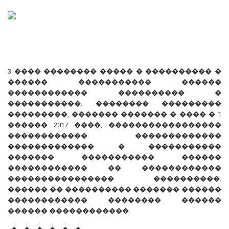
3 ���� �������� ����� � ���������� �
������ ����������� ������
������������ ���������� �
�����������. �������� ���������
���������, ������� ������� � ���� � 1
������ 2017 ����, �����������������
������������ �������������
������������� � �����������
������� ����������� ������
������������ �� ������������
���������������� ����������.
������ �� ���������� ������� ������
������������ �������� ������
������ ������������.