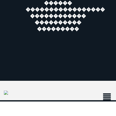
������
�����������������
������������
����������
���������