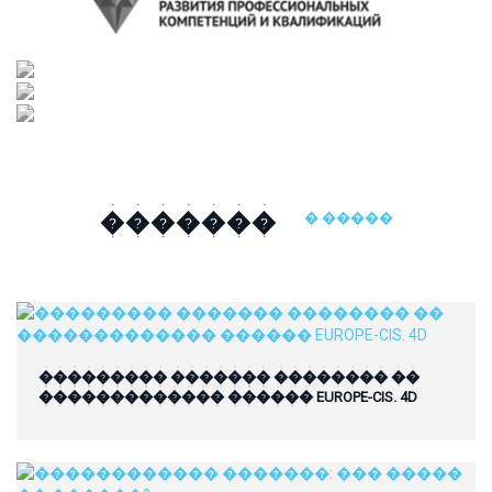
�������
� �����
��������� ������� �������� ��
������������� ������ EUROPE-CIS. 4D