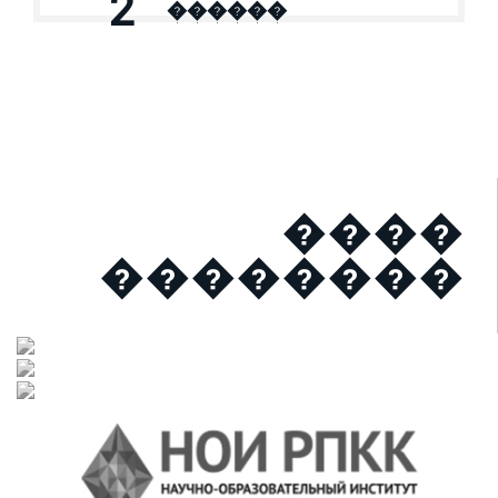
2
������
����
��������