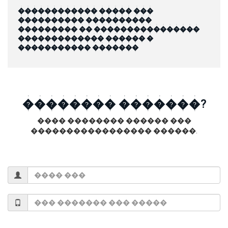
������������ ����� ���
���������� ����������
��������� �� ����������������
������������� ������ �
����������� �������
�������� �������?
���� �������� ������ ���
����������������� ������.