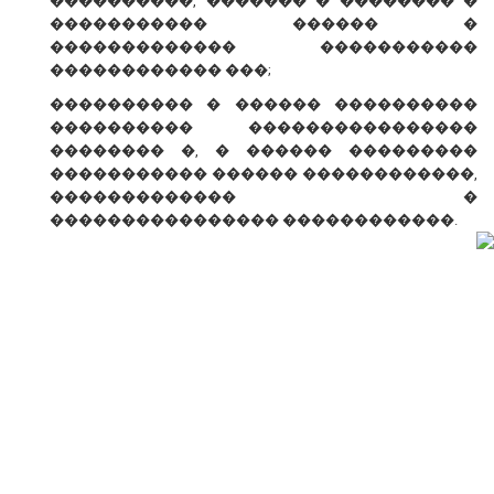
����������, ������� � �������� �
����������� ������ �
������������� �����������
������������ ���;
���������� � ������ ����������
���������� ����������������
�������� �, � ������ ���������
����������� ������ ������������,
������������� �
���������������� ������������.
� ������