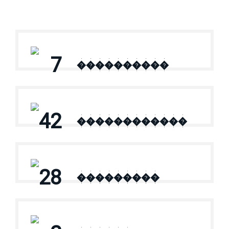
7
����������
42
������������
28
���������