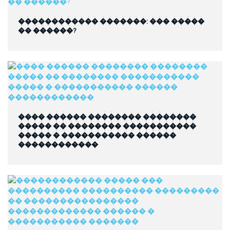
������������ �������: ��� �����
�� ������?
���� ������ �������� ��������
����� �� �������� �����������
����� � ����������� ������
������������