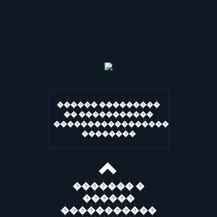
������ ���������
�� �����������
�����������������
��������
������� �
������
�����������