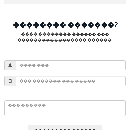
�������� �������?
���� �������� ������ ���
����������������� ������.