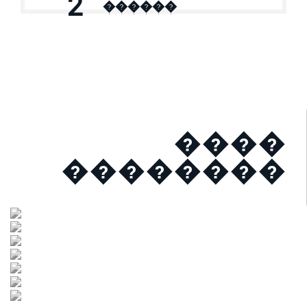
2
������
����
��������