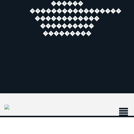
������
�����������������
������������
����������
���������