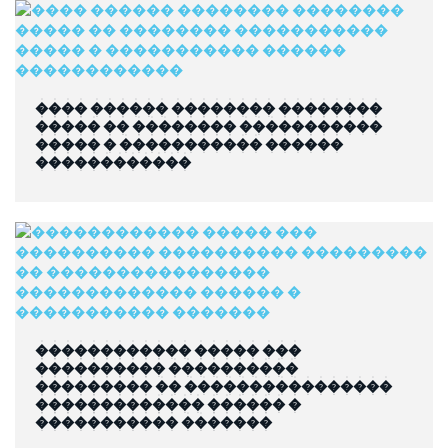
���� ������ �������� ��������
����� �� �������� �����������
����� � ����������� ������
������������
������������ ����� ���
���������� ����������
��������� �� ����������������
������������� ������ �
����������� �������