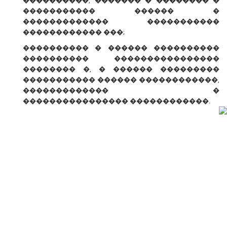
����������, ������� � �������� �
����������� ������ �
������������� �����������
������������ ���;
���������� � ������ ����������
���������� ����������������
�������� �, � ������ ���������
����������� ������ ������������,
������������� �
���������������� ������������.
� ������