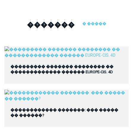
�������
� �����
��������� ������� �������� ��
������������� ������ EUROPE-CIS. 4D
������������ �������: ��� �����
�� ������?