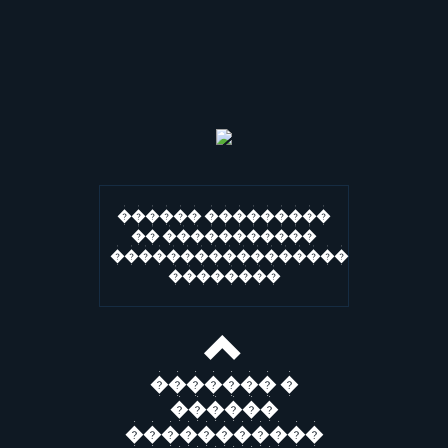
������ ���������
�� �����������
�����������������
��������
������� �
������
�����������