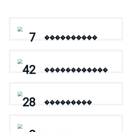
7
����������
42
������������
28
���������