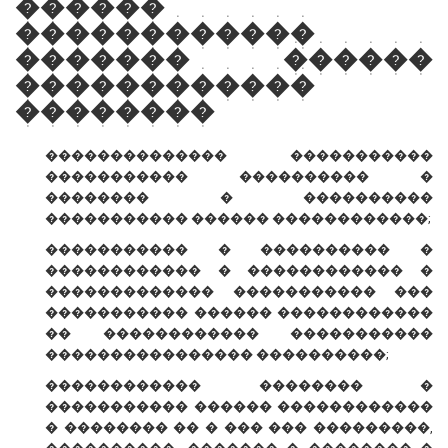
������
������������
������� ������
������������
��������
�������������� �����������
����������� ���������� �
�������� � ����������
����������� ������ ������������;
����������� � ���������� �
������������ � ������������ �
������������� ����������� ���
����������� ������ ������������
�� ������������ �����������
���������������� ����������;
������������ �������� �
����������� ������ ������������
� �������� �� � ��� ��� ���������,