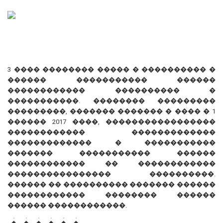
3 ���� �������� ����� � ���������� �
������ ����������� ������
������������ ���������� �
�����������. �������� ���������
���������, ������� ������� � ���� � 1
������ 2017 ����, �����������������
������������ �������������
������������� � �����������
������� ����������� ������
������������ �� ������������
���������������� ����������.
������ �� ���������� ������� ������
������������ �������� ������
������ ������������.