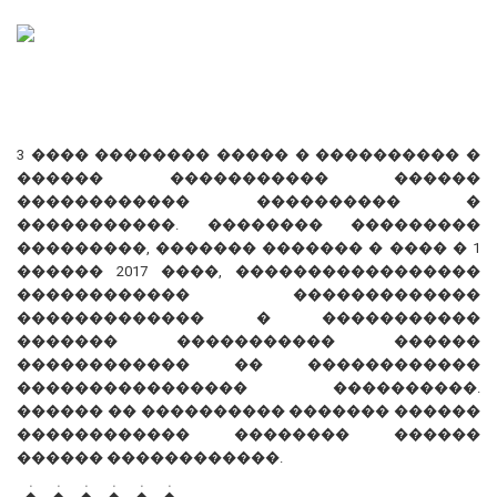
3 ���� �������� ����� � ���������� �
������ ����������� ������
������������ ���������� �
�����������. �������� ���������
���������, ������� ������� � ���� � 1
������ 2017 ����, �����������������
������������ �������������
������������� � �����������
������� ����������� ������
������������ �� ������������
���������������� ����������.
������ �� ���������� ������� ������
������������ �������� ������
������ ������������.