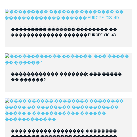
��������� ������� �������� ��
������������� ������ EUROPE-CIS. 4D
������������ �������: ��� �����
�� ������?
���� ������ �������� ��������
����� �� �������� �����������