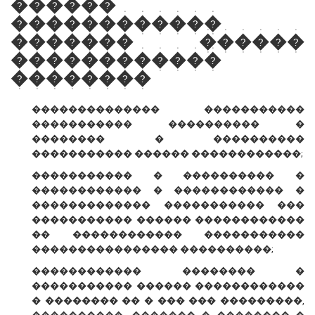
������
������������
������� ������
������������
��������
�������������� �����������
����������� ���������� �
�������� � ����������
����������� ������ ������������;
����������� � ���������� �
������������ � ������������ �
������������� ����������� ���
����������� ������ ������������
�� ������������ �����������
���������������� ����������;
������������ �������� �
����������� ������ ������������
� �������� �� � ��� ��� ���������,