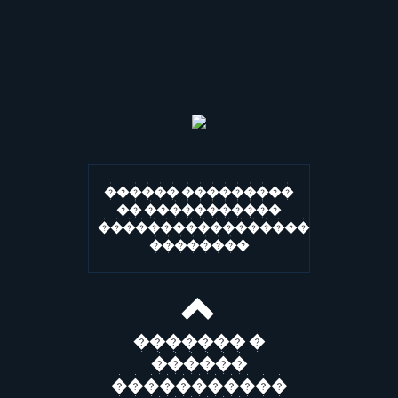
������ ���������
�� �����������
�����������������
��������
������� �
������
�����������