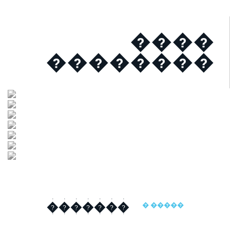
����
��������
�������
� �����