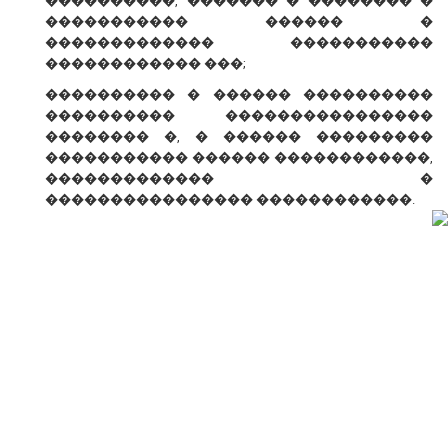
����������, ������� � �������� �
����������� ������ �
������������� �����������
������������ ���;
���������� � ������ ����������
���������� ����������������
�������� �, � ������ ���������
����������� ������ ������������,
������������� �
���������������� ������������.
� ������