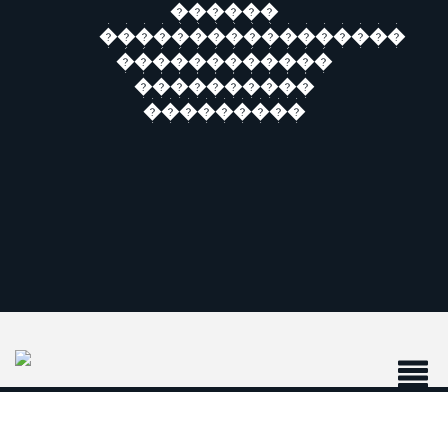
������
�����������������
������������
����������
���������