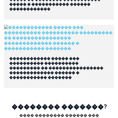
����� � ����������� ������
������������
������������ ����� ���
���������� ����������
��������� �� ����������������
������������� ������ �
����������� �������
�������� �������?
���� �������� ������ ���