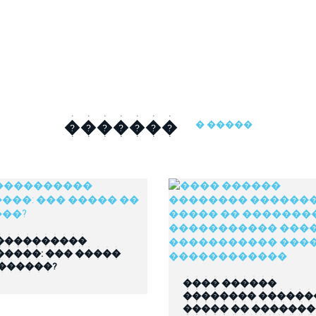
�������
� �����
����������
�����: ��� �����
 ������?
���� ������
�������� ������
����� �� ������