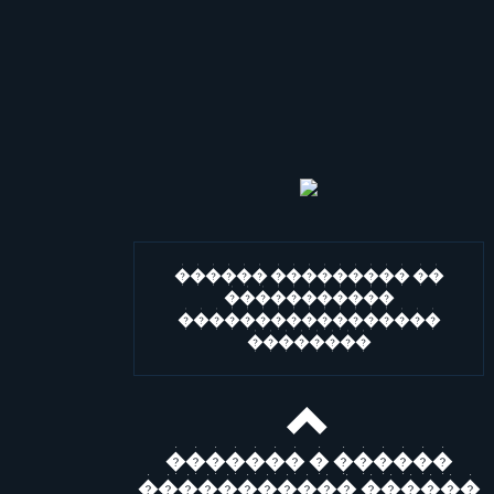
������ ��������� ��
�����������
�����������������
��������
������� � ������
����������� ������