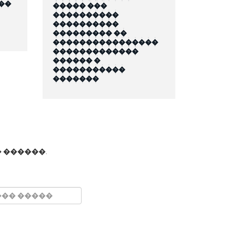
��
����� ���
����������
����������
��������� ��
����������������
�������������
������ �
�����������
�������
 ������.