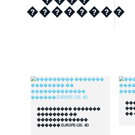
��������
��
��
��������� �������
��
�������� ��
�������������
������ EUROPE-CIS. 4D