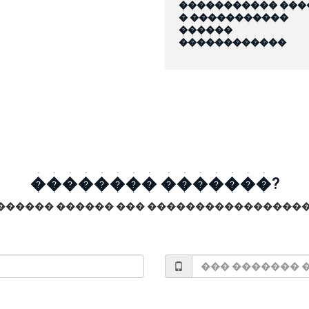
����������� ���
� �����������
������
������������
�������� �������?
������ ������ ��� �����������������