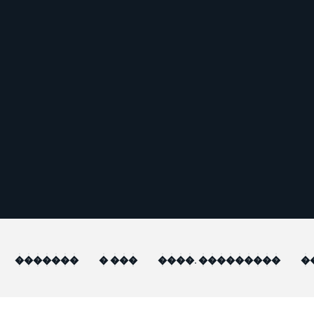
�������
� ���
����. ���������
�