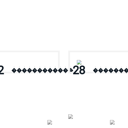
2
28
������������
������