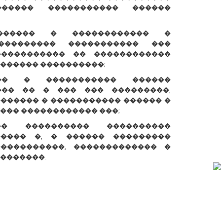
����� ����������� ������
������ � ������������ �
��������� ����������� ���
����������� �� ������������
������ ����������;
��� � ����������� ������
��� �� � ��� ��� ���������,
������� � ����������� ������ �
��� ������������ ���;
� ���������� ����������
����� �, � ������ ���������
����������, ������������� �
�������.