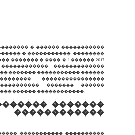
��������� � ������ �����������
����� � �����������. ��������
� ������� � ���� � 1 ������ 2017
 ������������ �������������
�� ������� ����������� ������
������� ����������������
���������� ������� ������
��� ������ ������������.
������� �������
�����������
����� ����������� ����������