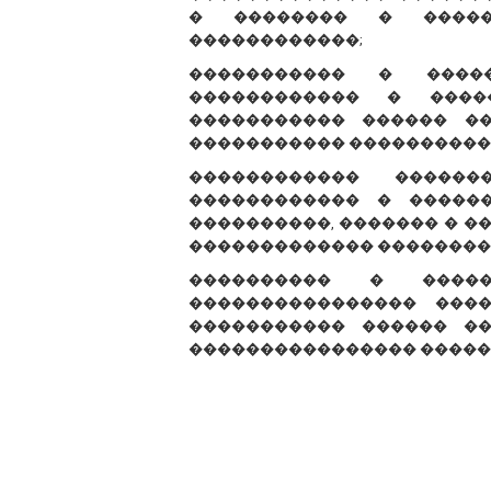
� �������� � �����
������������;
����������� � ����
������������ � ����
����������� ������ �
����������� ����������
������������ �����
������������ � �����
����������, ������� � �
������������� ��������
���������� � �����
���������������� ���
����������� ������ ��
���������������� �����