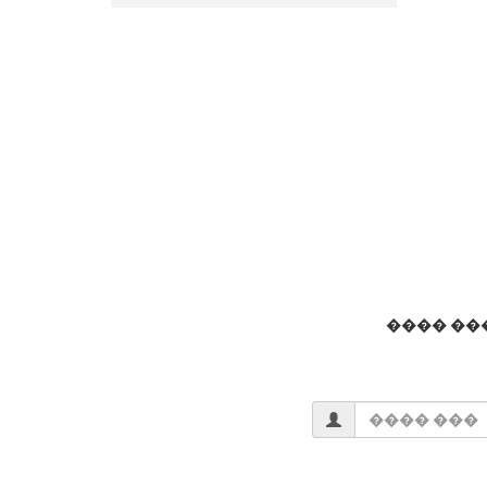
���� ��