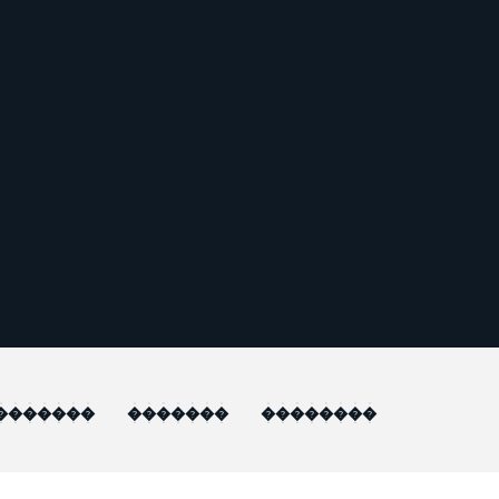
�������
�������
��������