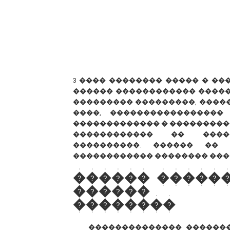
3 ���� �������� ����� � �
������ ������������ �����
��������� ���������, ������
����, �����������������
������������� � ���������
������������ �� �����
����������. ������ �� 
������������ �������� ���
������ �����
������ �
��������
�������������� ������