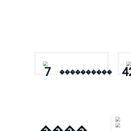
� ������
7
4
����������
����