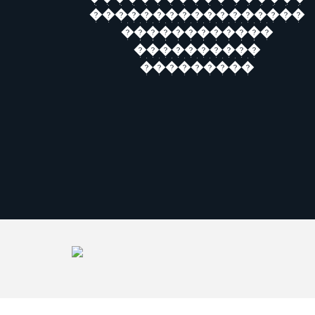
�����������������
������������
����������
���������