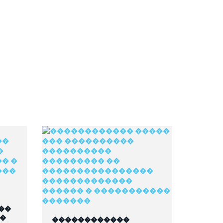
��
��
������������