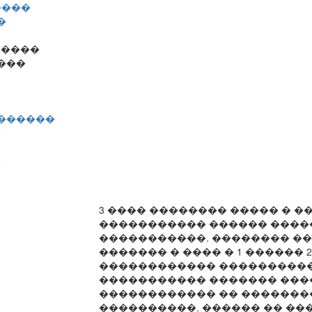
����
�
�����
���
�������
�
�
3 ���� �������� ����� � �
����������� ������ ����
�����������. �������� �
������� � ���� � 1 ������ 
������������ ����������
����������� ������� ���
������������ �� ������
����������. ������ �� ��