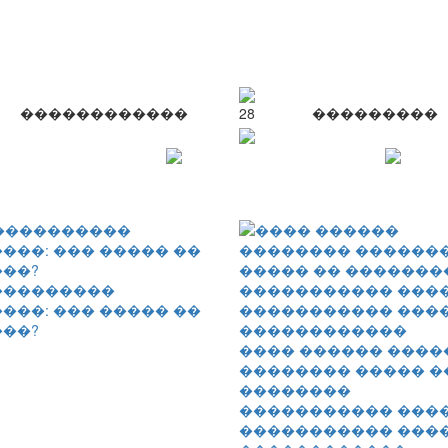
������������
28
���������
���������
���: ��� ����� ��
��?
���� ������ ����
�������� ����� �
��������
����������� ����
����������� ���