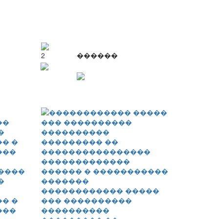
2
������
����
�
������������ �����
� �
��� ����������
���
����������