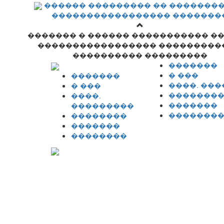
������ ��������� �� �������
����������������� �������
������� � ������ ����������� �
����������������� ���������
���������� ���������
�������
� ���
�������
����. ��
� ���
�������
����.
�������
���������
�������
��������
�������
��������