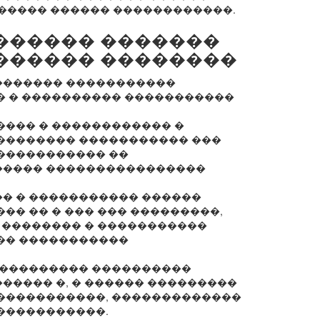
����� ������ ������������.
������ �������
������ ��������
������� �����������
� � ���������� �����������
���� � ������������ �
�������� ����������� ���
����������� ��
����� ����������������
� � ����������� ������
�� �� � ��� ��� ���������,
 �������� � �����������
�� �����������
���������� ����������
����� �, � ������ ���������
�����������, �������������
�����������.