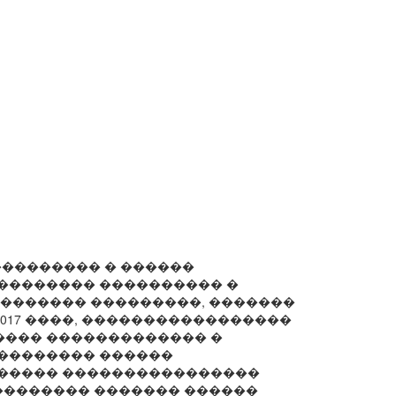
��������� � ������
�������� ���������� �
�������� ���������, �������
2017 ����, �����������������
��� ������������� �
�������� ������
������ ����������������
�������� ������� ������