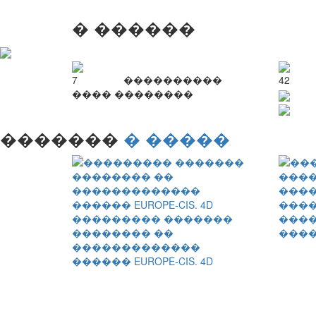
� ������
7
����������
42
���� ��������
�������
� �����
���
��������� �������
����
�������� ��
����
�������������
������ EUROPE-CIS. 4D