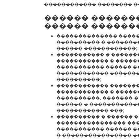
������������ �������� �
������ ������
������ ������
�������������� ����
���������� � �������
������ ������������;
����������� � ������
������������ � �����
����������� ������ �
������������ ������
����������;
������������ �������
������������ � ������
����������, ������� �
������ � �����������
������������ ���;
���������� � ������ 
���������������� ���
����������� ������ �
� ���������������� �