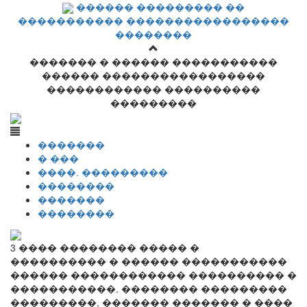
������ ��������� ��
����������� �����������������
��������
������� � ������ �����������
������ �����������������
������������ ����������
���������
�������
� ���
����. ���������
��������
�������
��������
3 ���� �������� ����� �
���������� � ������ �����������
������ ������������ ���������� �
�����������. �������� ���������
���������, ������� ������� � ����