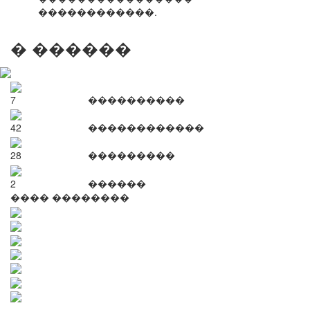
������������.
� ������
7
����������
42
������������
28
���������
2
������
���� ��������