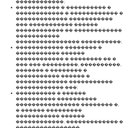
������������;
����������� � ���������� �
������������ � ������������ �
������������� �����������
��� ����������� ������
������������ �� ������������
�����������
���������������� ����������;
������������ �������� �
����������� ������
������������ � �������� �� �
��� ��� ���������, ����������,
������� � �������� �
����������� ������ �
������������� �����������
������������ ���;
���������� � ������
���������� ����������
���������������� �������� �,
� ������ ���������
����������� ������
������������, ������������� �
����������������