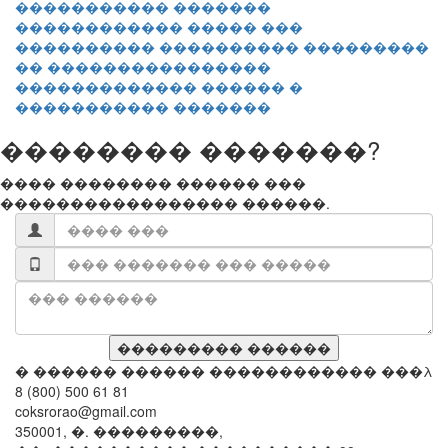
������������ ����� ���
���������� ���������� ���������
�� ����������������
������������� ������ �
����������� �������
�������� �������?
���� �������� ������ ���
����������������� ������.
� ������ ������ ������������ ���λ
8 (800) 500 61 81
coksrorao@gmail.com
350001, �. ���������,