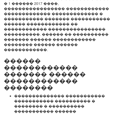
� 1 ������ 2017 ����,
����������������� ������������
������������� ������������� �
����������� ������� �����������
������ ������������ ��
������������ ����������������
����������. ������ �� ����������
������� ������ ������������
�������� ������ ������
������������.
������
������������
������� ������
������������
��������
�������������� �����������
����������� ���������� �
�������� � ����������
����������� ������