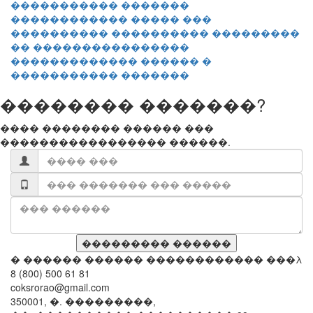
������������ ����� ���
���������� ���������� ���������
�� ����������������
������������� ������ �
����������� �������
�������� �������?
���� �������� ������ ���
����������������� ������.
� ������ ������ ������������ ���λ
8 (800) 500 61 81
coksrorao@gmail.com
350001, �. ���������,