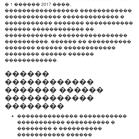
� 1 ������ 2017 ����,
����������������� ������������
������������� ������������� �
����������� ������� �����������
������ ������������ ��
������������ ����������������
����������. ������ �� ����������
������� ������ ������������
�������� ������ ������
������������.
������
������������
������� ������
������������
��������
�������������� �����������
����������� ���������� �
�������� � ����������
����������� ������