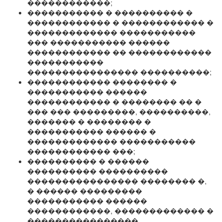
������������;
����������� � ���������� �
������������ � ������������ �
������������� �����������
��� ����������� ������
������������ �� ������������
�����������
���������������� ����������;
������������ �������� �
����������� ������
������������ � �������� �� �
��� ��� ���������, ����������,
������� � �������� �
����������� ������ �
������������� �����������
������������ ���;
���������� � ������
���������� ����������
���������������� �������� �,
� ������ ���������
����������� ������
������������, ������������� �
����������������