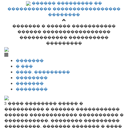
������ ��������� ��
����������� �����������������
��������
������� � ������ �����������
������ �����������������
������������ ����������
���������
�������
� ���
����. ���������
��������
�������
��������
3 ���� �������� ����� �
���������� � ������ �����������
������ ������������ ���������� �
�����������. �������� ���������
���������, ������� ������� � ����