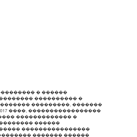
��������� � ������
�������� ���������� �
�������� ���������, �������
2017 ����, �����������������
��� ������������� �
�������� ������
������ ����������������
�������� ������� ������