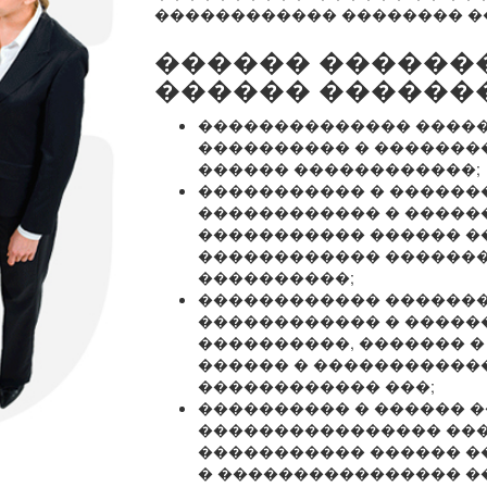
������������ �������� �
������ ������
������ ������
�������������� ����
���������� � �������
������ ������������;
����������� � ������
������������ � �����
����������� ������ �
������������ ������
����������;
������������ �������
������������ � ������
����������, ������� �
������ � �����������
������������ ���;
���������� � ������ 
���������������� ���
����������� ������ �
� ���������������� �