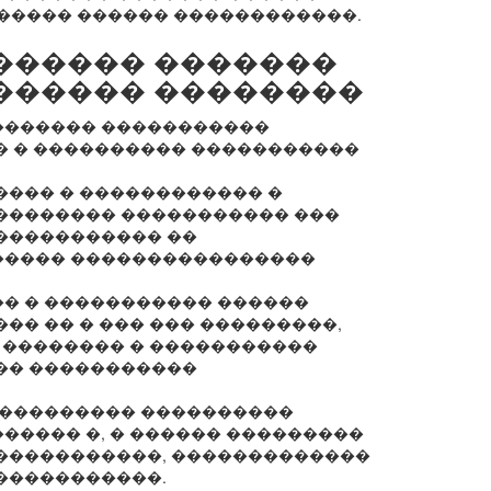
����� ������ ������������.
������ �������
������ ��������
������� �����������
� � ���������� �����������
���� � ������������ �
�������� ����������� ���
����������� ��
����� ����������������
� � ����������� ������
�� �� � ��� ��� ���������,
 �������� � �����������
�� �����������
���������� ����������
����� �, � ������ ���������
�����������, �������������
�����������.