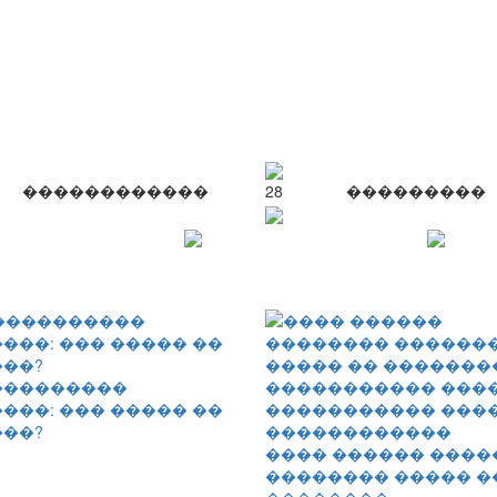
������������
28
���������
���������
���: ��� ����� ��
��?
���� ������ ����
�������� ����� �