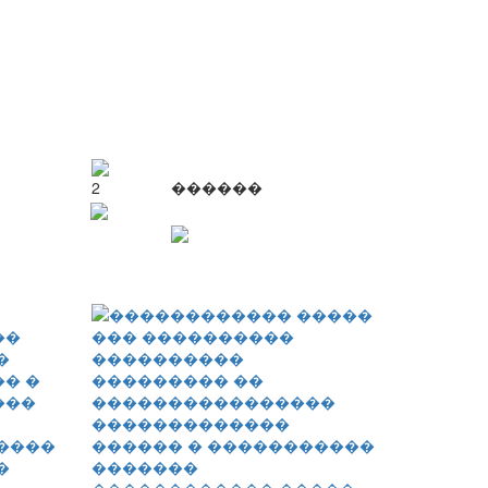
2
������
����
�