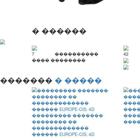
� ������
7
����������
42
���� ��������
�������
� �����
���
��������� �������
����
�������� ��
����
�������������
������ EUROPE-CIS. 4D