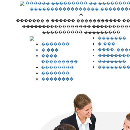
������ ��������� �� �������
����������������� �������
������� � ������ ����������� �
����������������� ���������
���������� ���������
�������
� ���
�������
����. ��
� ���
�������
����.
�������
���������
�������
��������
�������
��������