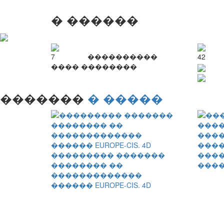
� ������
7
����������
42
���� ��������
�������
� �����
���
��������� �������
����
�������� ��
����
�������������
������ EUROPE-CIS. 4D