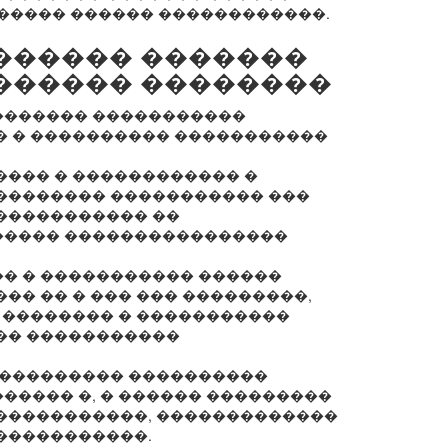
����� ������ ������������.
������ �������
������ ��������
������� �����������
� � ���������� �����������
���� � ������������ �
�������� ����������� ���
����������� ��
����� ����������������
� � ����������� ������
�� �� � ��� ��� ���������,
 �������� � �����������
�� �����������
���������� ����������
����� �, � ������ ���������
�����������, �������������
�����������.