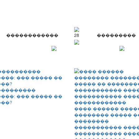
������������
28
���������
���������
���: ��� ����� ��
��?
���� ������ ����
�������� ����� �
��������
����������� ����
����������� ���