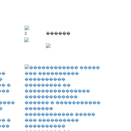
2
������
����
�
������������ �����
� �
��� ����������
���
����������