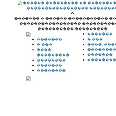
������ ��������� �� �������
����������������� �������
������� � ������ ����������� �
����������������� ���������
���������� ���������
�������
� ���
�������
����. ��
� ���
�������
����.
�������
���������
�������
��������
�������
��������