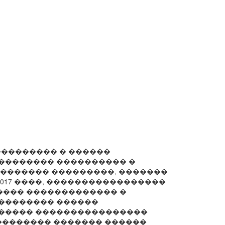
��������� � ������
�������� ���������� �
�������� ���������, �������
2017 ����, �����������������
��� ������������� �
�������� ������
������ ����������������
�������� ������� ������