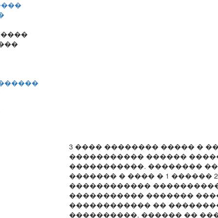
����
�
�����
���
�������
�
�
3 ���� �������� ����� � �
����������� ������ ����
�����������. �������� �
������� � ���� � 1 ������ 
������������ ����������
����������� ������� ���
������������ �� ������
����������. ������ �� ��