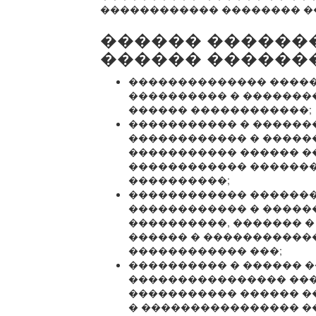
������������ �������� �
������ ������
������ ������
�������������� ����
���������� � �������
������ ������������;
����������� � ������
������������ � �����
����������� ������ �
������������ ������
����������;
������������ �������
������������ � ������
����������, ������� �
������ � �����������
������������ ���;
���������� � ������ 
���������������� ���
����������� ������ �
� ���������������� �