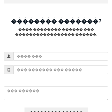
�������� �������?
���� �������� ������ ���
����������������� ������.