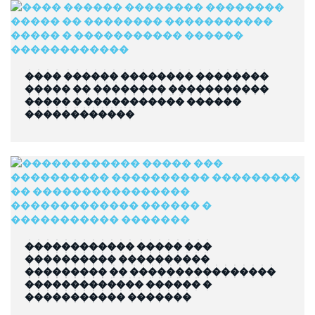
���� ������ �������� ��������
����� �� �������� �����������
����� � ����������� ������
������������
������������ ����� ���
���������� ����������
��������� �� ����������������
������������� ������ �
����������� �������