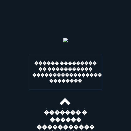
������ ���������
�� �����������
�����������������
��������
������� �
������
�����������