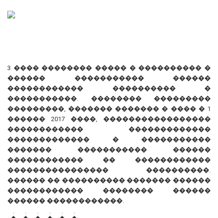
3 ���� �������� ����� � ���������� �
������ ����������� ������
������������ ���������� �
�����������. �������� ���������
���������, ������� ������� � ���� � 1
������ 2017 ����, �����������������
������������ �������������
������������� � �����������
������� ����������� ������
������������ �� ������������
���������������� ����������.
������ �� ���������� ������� ������
������������ �������� ������
������ ������������.