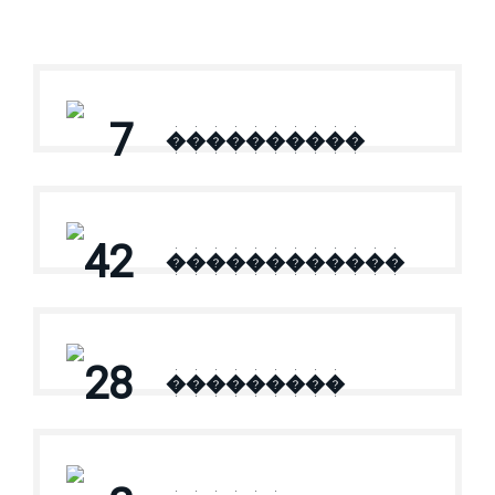
7
����������
42
������������
28
���������