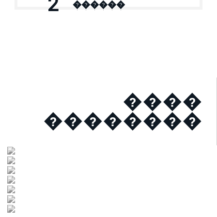
2
������
����
��������