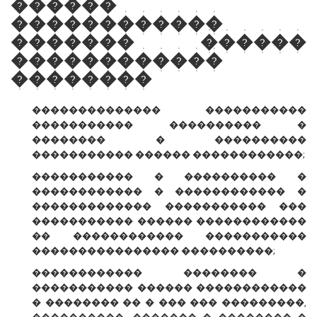
������
������������
������� ������
������������
��������
�������������� �����������
����������� ���������� �
�������� � ����������
����������� ������ ������������;
����������� � ���������� �
������������ � ������������ �
������������� ����������� ���
����������� ������ ������������
�� ������������ �����������
���������������� ����������;
������������ �������� �
����������� ������ ������������
� �������� �� � ��� ��� ���������,