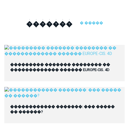
�������
� �����
��������� ������� �������� ��
������������� ������ EUROPE-CIS. 4D
������������ �������: ��� �����
�� ������?