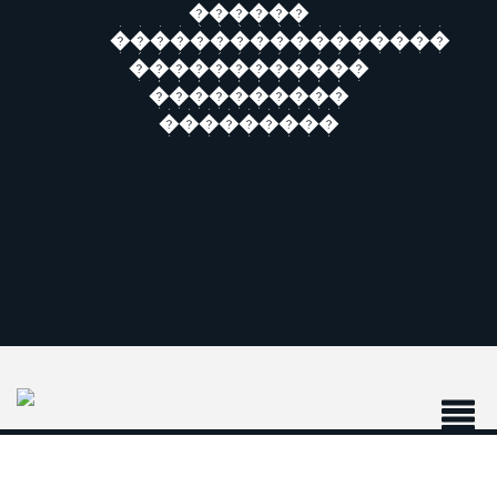
������
�����������������
������������
����������
���������