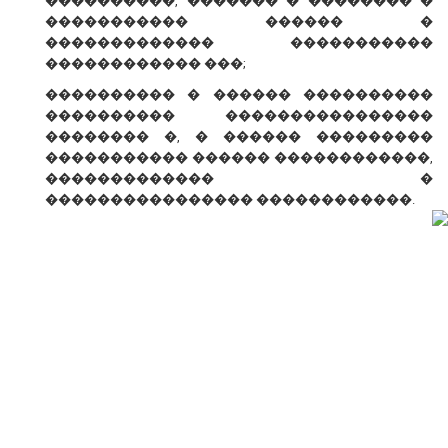
����������, ������� � �������� �
����������� ������ �
������������� �����������
������������ ���;
���������� � ������ ����������
���������� ����������������
�������� �, � ������ ���������
����������� ������ ������������,
������������� �
���������������� ������������.
� ������