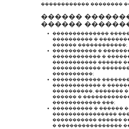
������������ �������� �
������ ������
������ ������
�������������� ����
���������� � �������
������ ������������;
����������� � ������
������������ � �����
����������� ������ �
������������ ������
����������;
������������ �������
������������ � ������
����������, ������� �
������ � �����������
������������ ���;
���������� � ������ 
���������������� ���
����������� ������ �
� ���������������� �