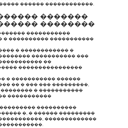
����� ������ ������������.
������ �������
������ ��������
������� �����������
� � ���������� �����������
���� � ������������ �
�������� ����������� ���
����������� ��
����� ����������������
� � ����������� ������
�� �� � ��� ��� ���������,
 �������� � �����������
�� �����������
���������� ����������
����� �, � ������ ���������
�����������, �������������
�����������.