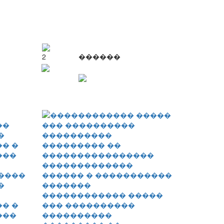
2
������
����
�
������������ �����
� �
��� ����������
���
����������