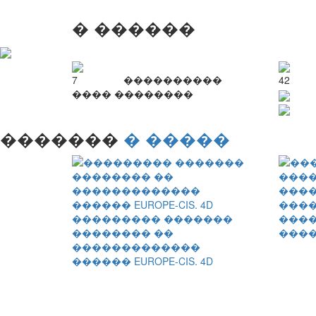
� ������
7
����������
42
���� ��������
�������
� �����
���
��������� �������
����
�������� ��
����
�������������
������ EUROPE-CIS. 4D