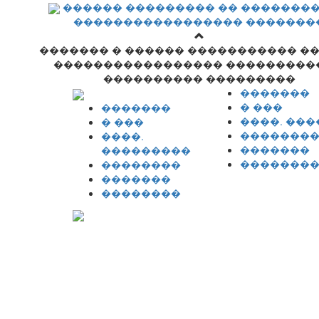
������ ��������� �� �������
����������������� �������
������� � ������ ����������� �
����������������� ���������
���������� ���������
�������
� ���
�������
����. ��
� ���
�������
����.
�������
���������
�������
��������
�������
��������