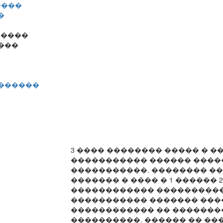
����
�
�����
���
�������
�
�
3 ���� �������� ����� � �
����������� ������ ����
�����������. �������� �
������� � ���� � 1 ������ 
������������ ����������
����������� ������� ���
������������ �� ������
����������. ������ �� ��