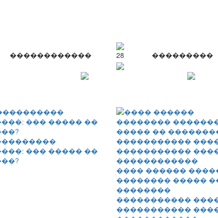
������������
28
���������
���������
���: ��� ����� ��
��?
���� ������ ����
�������� ����� �
��������
����������� ����
����������� ���