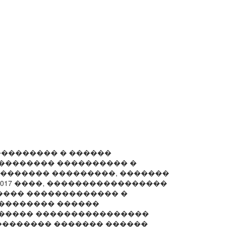
��������� � ������
�������� ���������� �
�������� ���������, �������
2017 ����, �����������������
��� ������������� �
�������� ������
������ ����������������
�������� ������� ������