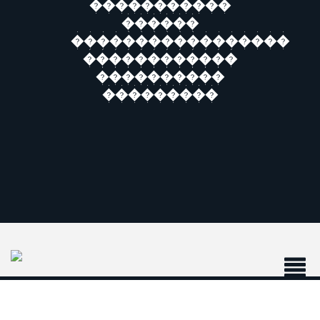
�����������
������
�����������������
������������
����������
���������