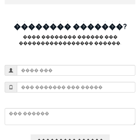
�������� �������?
���� �������� ������ ���
����������������� ������.