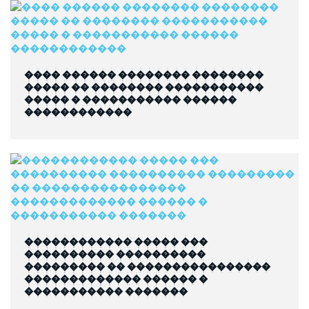
���� ������ �������� ��������
����� �� �������� �����������
����� � ����������� ������
������������
������������ ����� ���
���������� ����������
��������� �� ����������������
������������� ������ �
����������� �������