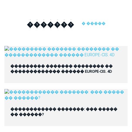
�������
� �����
��������� ������� �������� ��
������������� ������ EUROPE-CIS. 4D
������������ �������: ��� �����
�� ������?