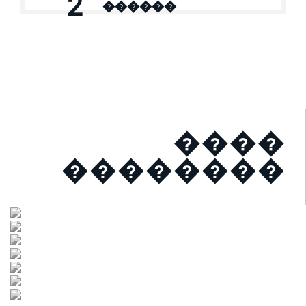
2
������
����
��������