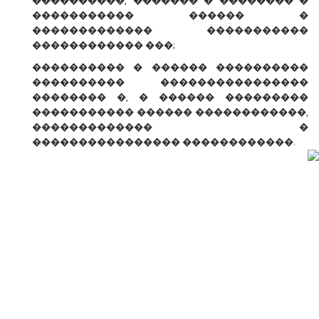
����������, ������� � �������� �
����������� ������ �
������������� �����������
������������ ���;
���������� � ������ ����������
���������� ����������������
�������� �, � ������ ���������
����������� ������ ������������,
������������� �
���������������� ������������.
� ������