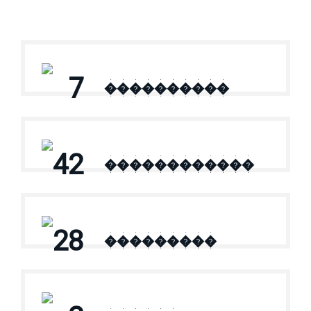
7
����������
42
������������
28
���������