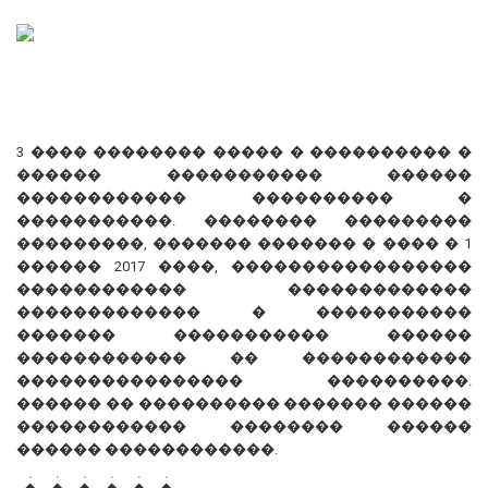
3 ���� �������� ����� � ���������� �
������ ����������� ������
������������ ���������� �
�����������. �������� ���������
���������, ������� ������� � ���� � 1
������ 2017 ����, �����������������
������������ �������������
������������� � �����������
������� ����������� ������
������������ �� ������������
���������������� ����������.
������ �� ���������� ������� ������
������������ �������� ������
������ ������������.