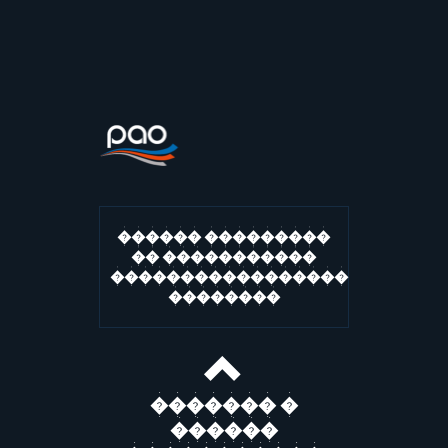
������ ���������
�� �����������
�����������������
��������
������� �
������