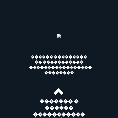
������ ���������
�� �����������
�����������������
��������
������� �
������
�����������