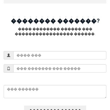
�������� �������?
���� �������� ������ ���
����������������� ������.