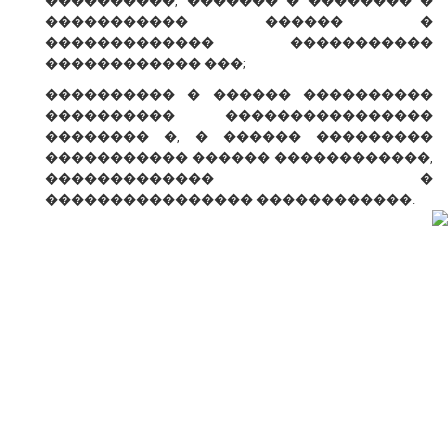
����������, ������� � �������� �
����������� ������ �
������������� �����������
������������ ���;
���������� � ������ ����������
���������� ����������������
�������� �, � ������ ���������
����������� ������ ������������,
������������� �
���������������� ������������.
� ������