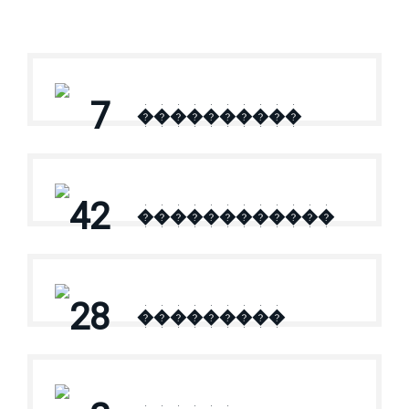
7
����������
42
������������
28
���������