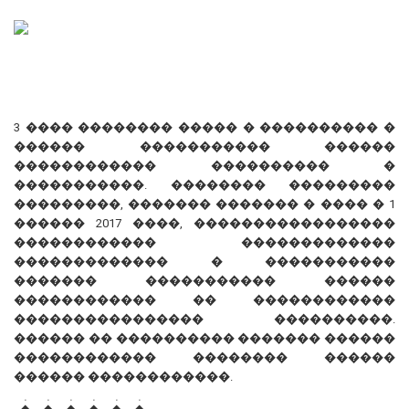
3 ���� �������� ����� � ���������� �
������ ����������� ������
������������ ���������� �
�����������. �������� ���������
���������, ������� ������� � ���� � 1
������ 2017 ����, �����������������
������������ �������������
������������� � �����������
������� ����������� ������
������������ �� ������������
���������������� ����������.
������ �� ���������� ������� ������
������������ �������� ������
������ ������������.