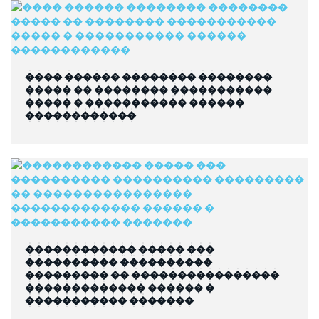
���� ������ �������� ��������
����� �� �������� �����������
����� � ����������� ������
������������
������������ ����� ���
���������� ����������
��������� �� ����������������
������������� ������ �
����������� �������