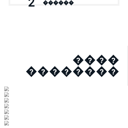
2
������
����
��������