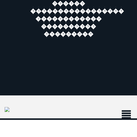
������
�����������������
������������
����������
���������