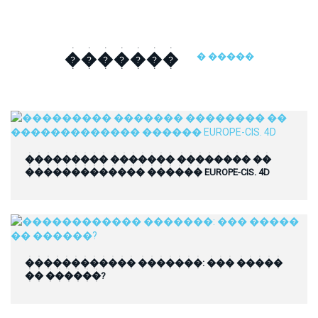
�������
� �����
��������� ������� �������� ��
������������� ������ EUROPE-CIS. 4D
������������ �������: ��� �����
�� ������?