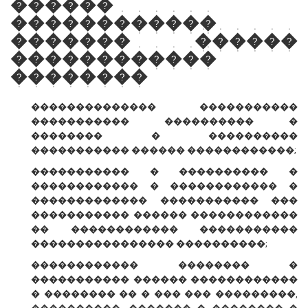
������
������������
������� ������
������������
��������
�������������� �����������
����������� ���������� �
�������� � ����������
����������� ������ ������������;
����������� � ���������� �
������������ � ������������ �
������������� ����������� ���
����������� ������ ������������
�� ������������ �����������
���������������� ����������;
������������ �������� �
����������� ������ ������������
� �������� �� � ��� ��� ���������,