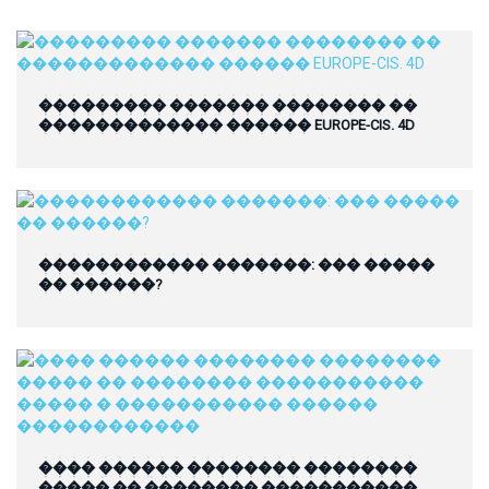
��������� ������� �������� ��
������������� ������ EUROPE-CIS. 4D
������������ �������: ��� �����
�� ������?
���� ������ �������� ��������
����� �� �������� �����������