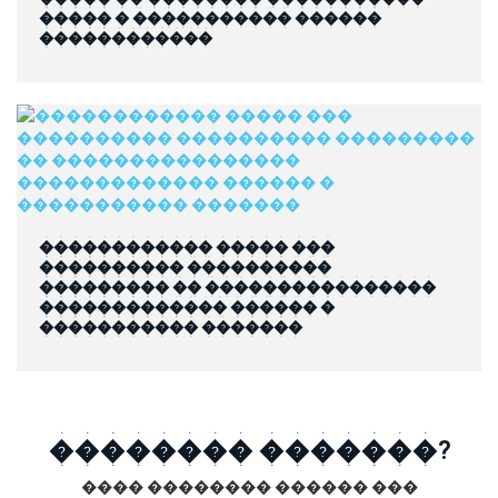
����� � ����������� ������
������������
������������ ����� ���
���������� ����������
��������� �� ����������������
������������� ������ �
����������� �������
�������� �������?
���� �������� ������ ���