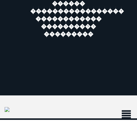
������
�����������������
������������
����������
���������