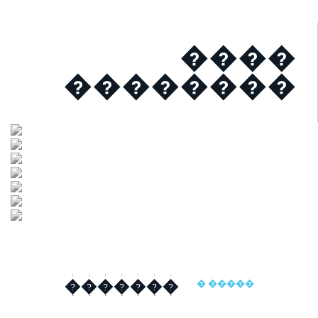
����
��������
�������
� �����