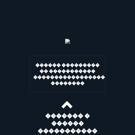
������ ���������
�� �����������
�����������������
��������
������� �
������
�����������