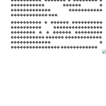
����������, ������� � �������� �
����������� ������ �
������������� �����������
������������ ���;
���������� � ������ ����������
���������� ����������������
�������� �, � ������ ���������
����������� ������ ������������,
������������� �
���������������� ������������.
� ������