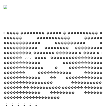
3 ���� �������� ����� � ���������� �
������ ����������� ������
������������ ���������� �
�����������. �������� ���������
���������, ������� ������� � ���� � 1
������ 2017 ����, �����������������
������������ �������������
������������� � �����������
������� ����������� ������
������������ �� ������������
���������������� ����������.
������ �� ���������� ������� ������
������������ �������� ������
������ ������������.