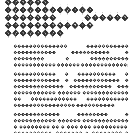
������
������������
������� ������
������������
��������
�������������� �����������
����������� ���������� �
�������� � ����������
����������� ������ ������������;
����������� � ���������� �
������������ � ������������ �
������������� ����������� ���
����������� ������ ������������
�� ������������ �����������
���������������� ����������;
������������ �������� �
����������� ������ ������������
� �������� �� � ��� ��� ���������,