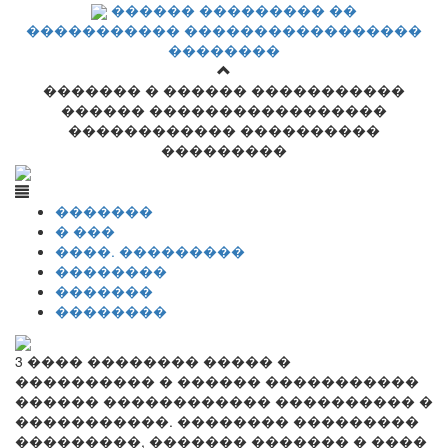
������ ��������� ��
����������� �����������������
��������
������� � ������ �����������
������ �����������������
������������ ����������
���������
�������
� ���
����. ���������
��������
�������
��������
3 ���� �������� ����� �
���������� � ������ �����������
������ ������������ ���������� �
�����������. �������� ���������
���������, ������� ������� � ����