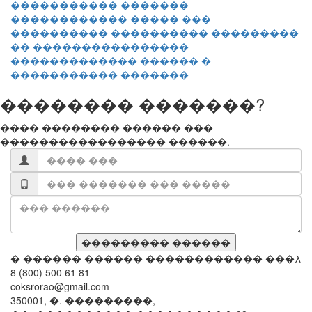
������������ ����� ���
���������� ���������� ���������
�� ����������������
������������� ������ �
����������� �������
�������� �������?
���� �������� ������ ���
����������������� ������.
� ������ ������ ������������ ���λ
8 (800) 500 61 81
coksrorao@gmail.com
350001, �. ���������,