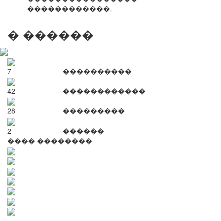
������������.
� ������
7
����������
42
������������
28
���������
2
������
���� ��������