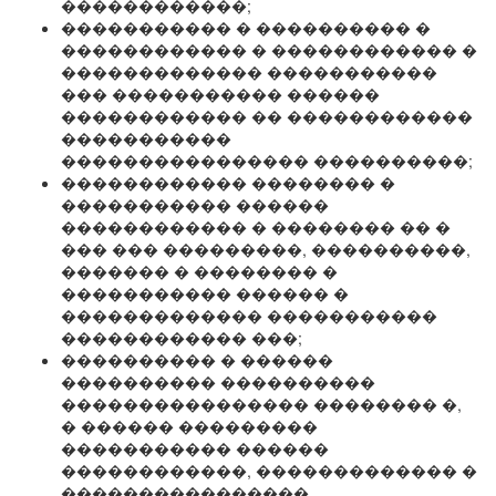
������������;
����������� � ���������� �
������������ � ������������ �
������������� �����������
��� ����������� ������
������������ �� ������������
�����������
���������������� ����������;
������������ �������� �
����������� ������
������������ � �������� �� �
��� ��� ���������, ����������,
������� � �������� �
����������� ������ �
������������� �����������
������������ ���;
���������� � ������
���������� ����������
���������������� �������� �,
� ������ ���������
����������� ������
������������, ������������� �
����������������