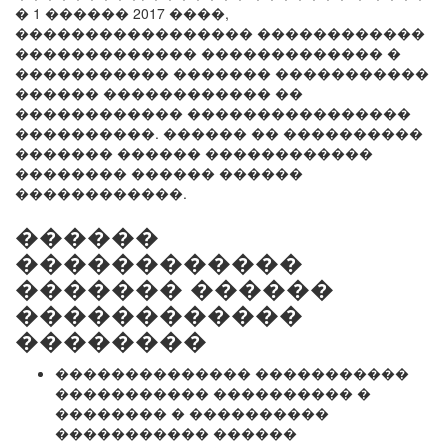
� 1 ������ 2017 ����,
����������������� ������������
������������� ������������� �
����������� ������� �����������
������ ������������ ��
������������ ����������������
����������. ������ �� ����������
������� ������ ������������
�������� ������ ������
������������.
������
������������
������� ������
������������
��������
�������������� �����������
����������� ���������� �
�������� � ����������
����������� ������