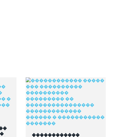
��
��
������������