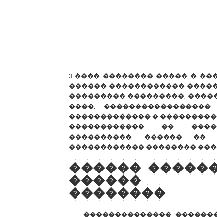
3 ���� �������� ����� � �
������ ������������ �����
��������� ���������, ������
����, �����������������
������������� � ���������
������������ �� �����
����������. ������ �� 
������������ �������� ���
������ �����
������ �
��������
�������������� ������