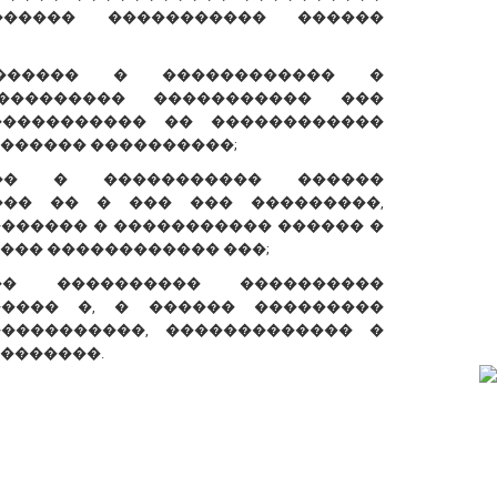
����� ����������� ������
������ � ������������ �
��������� ����������� ���
����������� �� ������������
������ ����������;
��� � ����������� ������
��� �� � ��� ��� ���������,
������� � ����������� ������ �
��� ������������ ���;
� ���������� ����������
����� �, � ������ ���������
����������, ������������� �
�������.