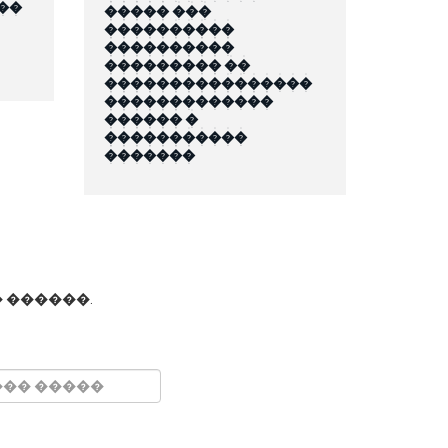
��
����� ���
����������
����������
��������� ��
����������������
�������������
������ �
�����������
�������
 ������.