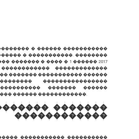
��������� � ������ �����������
����� � �����������. ��������
� ������� � ���� � 1 ������ 2017
 ������������ �������������
�� ������� ����������� ������
������� ����������������
���������� ������� ������
��� ������ ������������.
������� �������
�����������
����� ����������� ����������