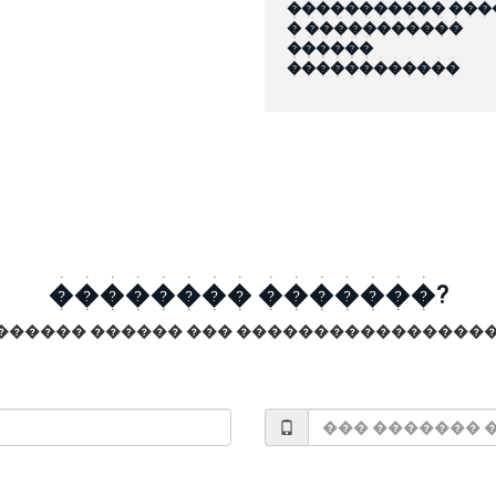
����������� ���
� �����������
������
������������
�������� �������?
������ ������ ��� �����������������