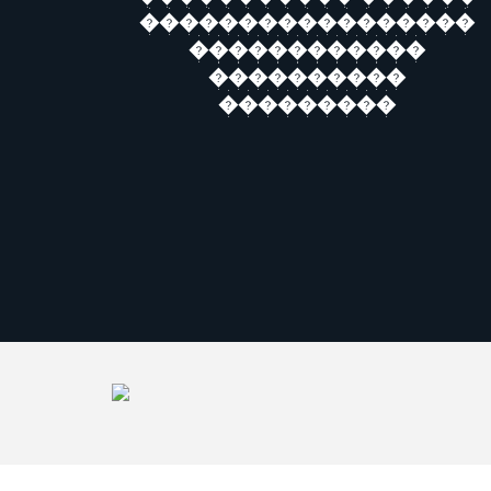
�����������������
������������
����������
���������