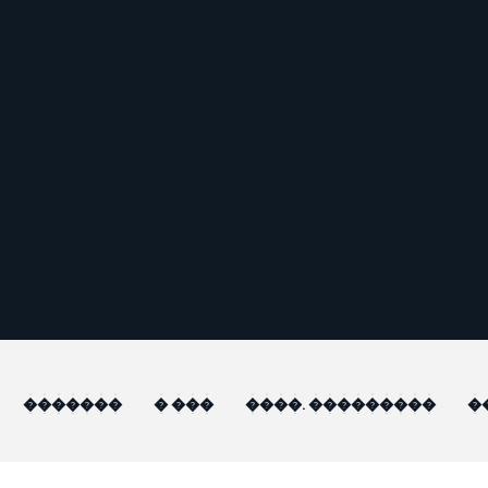
�������
� ���
����. ���������
�