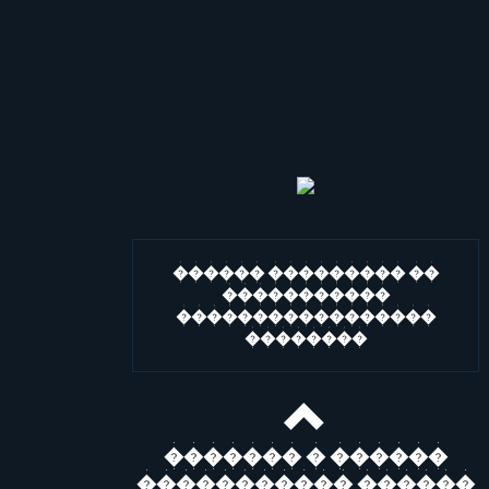
������ ��������� ��
�����������
�����������������
��������
������� � ������
����������� ������