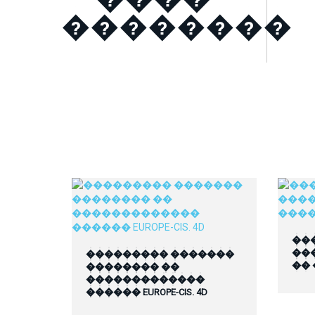
��������
��
��
��������� �������
��
�������� ��
�������������
������ EUROPE-CIS. 4D