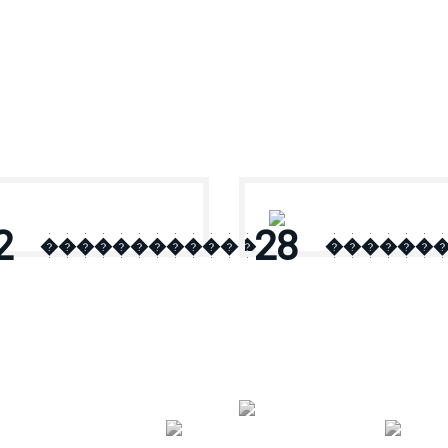
2
28
������������
������