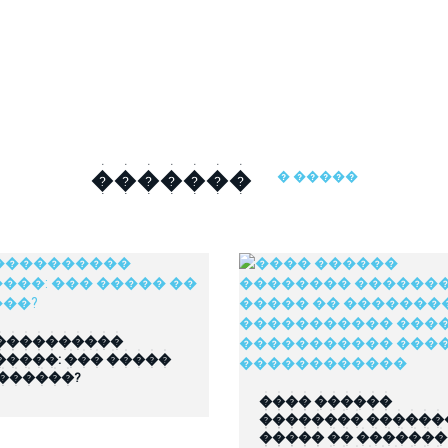
�������
� �����
����������
�����: ��� �����
 ������?
���� ������
�������� ������
����� �� ������