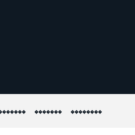
�������
�������
��������