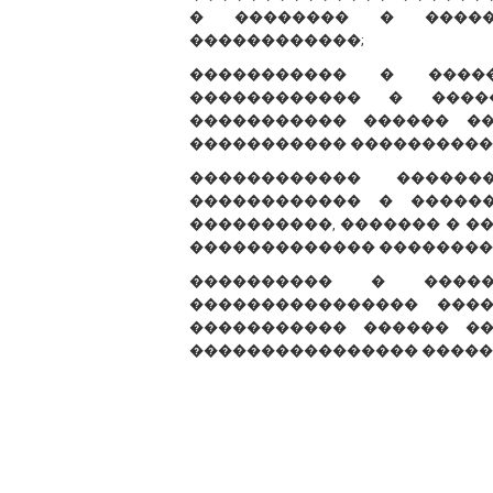
� �������� � �����
������������;
����������� � ����
������������ � ����
����������� ������ �
����������� ����������
������������ �����
������������ � �����
����������, ������� � �
������������� ��������
���������� � �����
���������������� ���
����������� ������ ��
���������������� �����