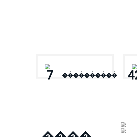
� ������
7
4
����������
����