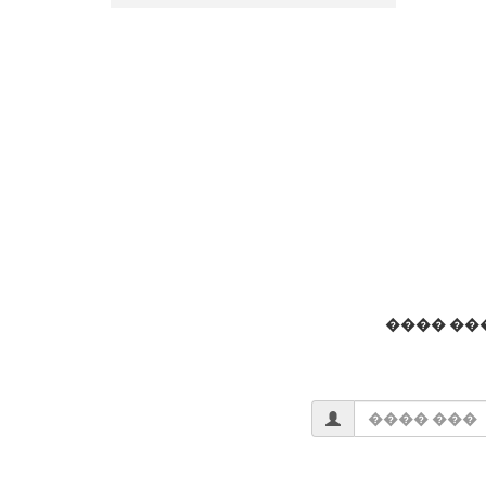
���� ��