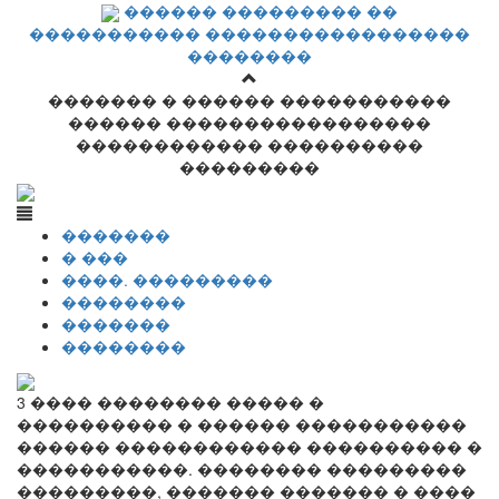
������ ��������� ��
����������� �����������������
��������
������� � ������ �����������
������ �����������������
������������ ����������
���������
�������
� ���
����. ���������
��������
�������
��������
3 ���� �������� ����� �
���������� � ������ �����������
������ ������������ ���������� �
�����������. �������� ���������
���������, ������� ������� � ����