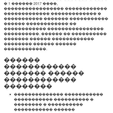
� 1 ������ 2017 ����,
����������������� ������������
������������� ������������� �
����������� ������� �����������
������ ������������ ��
������������ ����������������
����������. ������ �� ����������
������� ������ ������������
�������� ������ ������
������������.
������
������������
������� ������
������������
��������
�������������� �����������
����������� ���������� �
�������� � ����������
����������� ������