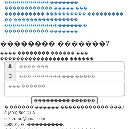
������������ ����� ���
���������� ���������� ���������
�� ����������������
������������� ������ �
����������� �������
�������� �������?
���� �������� ������ ���
����������������� ������.
� ������ ������ ������������ ���λ
8 (800) 500 61 81
coksrorao@gmail.com
350001, �. ���������,