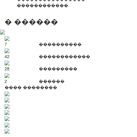
������������.
� ������
7
����������
42
������������
28
���������
2
������
���� ��������