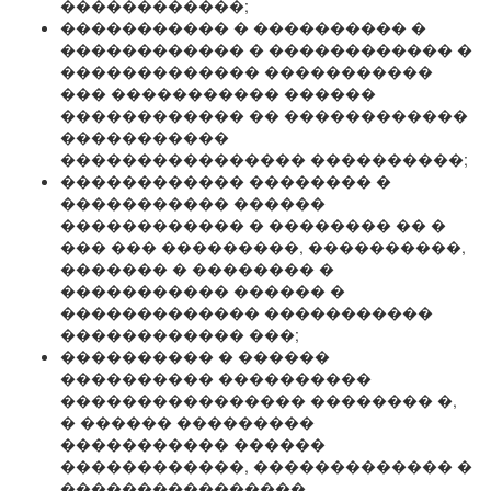
������������;
����������� � ���������� �
������������ � ������������ �
������������� �����������
��� ����������� ������
������������ �� ������������
�����������
���������������� ����������;
������������ �������� �
����������� ������
������������ � �������� �� �
��� ��� ���������, ����������,
������� � �������� �
����������� ������ �
������������� �����������
������������ ���;
���������� � ������
���������� ����������
���������������� �������� �,
� ������ ���������
����������� ������
������������, ������������� �
����������������