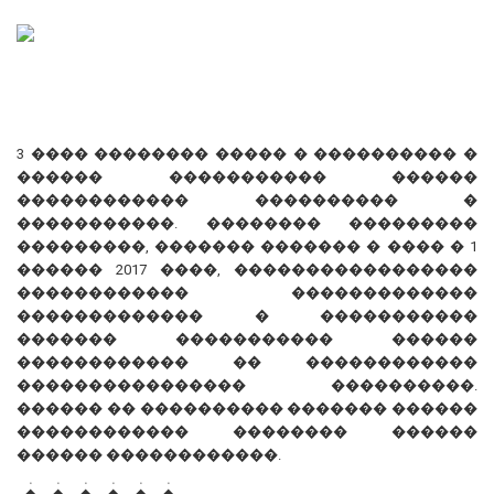
3 ���� �������� ����� � ���������� �
������ ����������� ������
������������ ���������� �
�����������. �������� ���������
���������, ������� ������� � ���� � 1
������ 2017 ����, �����������������
������������ �������������
������������� � �����������
������� ����������� ������
������������ �� ������������
���������������� ����������.
������ �� ���������� ������� ������
������������ �������� ������
������ ������������.