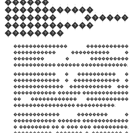
������
������������
������� ������
������������
��������
�������������� �����������
����������� ���������� �
�������� � ����������
����������� ������ ������������;
����������� � ���������� �
������������ � ������������ �
������������� ����������� ���
����������� ������ ������������
�� ������������ �����������
���������������� ����������;
������������ �������� �
����������� ������ ������������
� �������� �� � ��� ��� ���������,