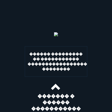
������ ���������
�� �����������
�����������������
��������
������� �
������
�����������