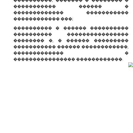
����������, ������� � �������� �
����������� ������ �
������������� �����������
������������ ���;
���������� � ������ ����������
���������� ����������������
�������� �, � ������ ���������
����������� ������ ������������,
������������� �
���������������� ������������.
� ������