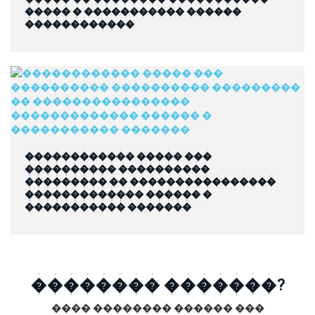
����� � ����������� ������
������������
������������ ����� ���
���������� ����������
��������� �� ����������������
������������� ������ �
����������� �������
�������� �������?
���� �������� ������ ���