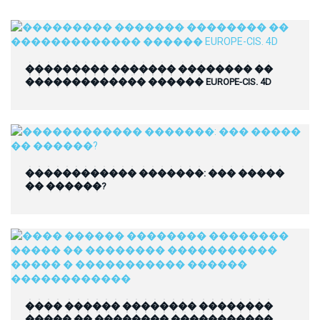
��������� ������� �������� ��
������������� ������ EUROPE-CIS. 4D
������������ �������: ��� �����
�� ������?
���� ������ �������� ��������
����� �� �������� �����������