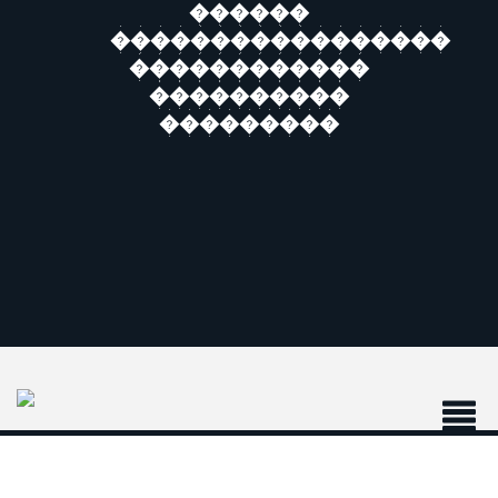
������
�����������������
������������
����������
���������