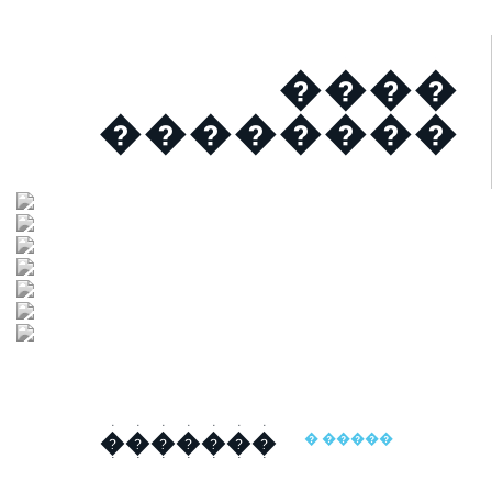
����
��������
�������
� �����