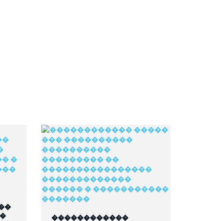
��
��
������������