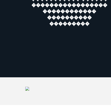
�����������������
������������
����������
���������