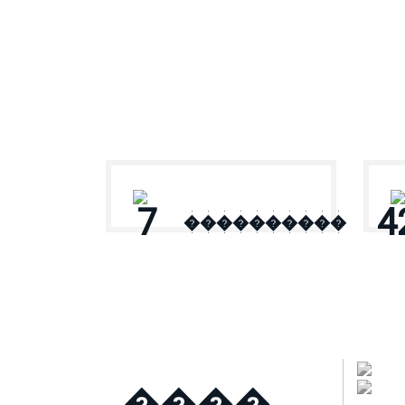
� ������
7
4
����������
����