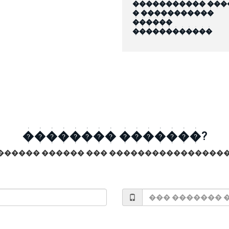
����������� ���
� �����������
������
������������
�������� �������?
������ ������ ��� �����������������