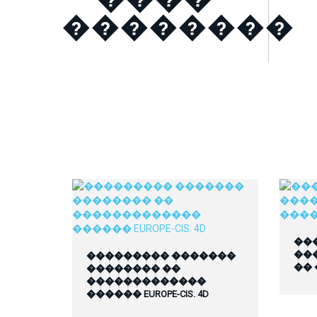
��������
��
��
��������� �������
��
�������� ��
�������������
������ EUROPE-CIS. 4D