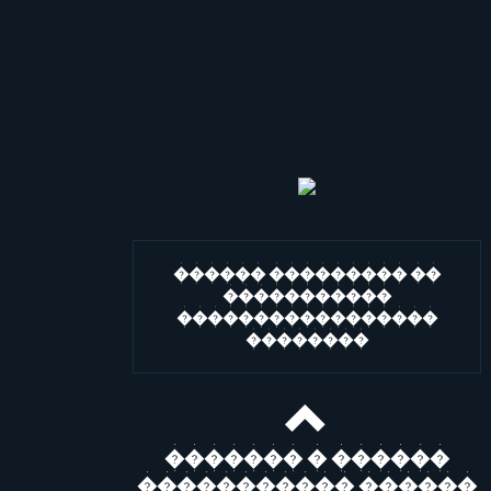
������ ��������� ��
�����������
�����������������
��������
������� � ������
����������� ������