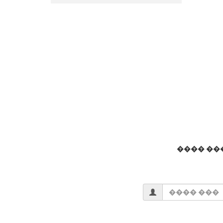
���� ��