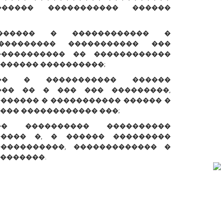
����� ����������� ������
������ � ������������ �
��������� ����������� ���
����������� �� ������������
������ ����������;
��� � ����������� ������
��� �� � ��� ��� ���������,
������� � ����������� ������ �
��� ������������ ���;
� ���������� ����������
����� �, � ������ ���������
����������, ������������� �
�������.