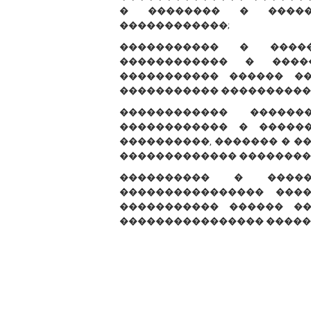
� �������� � �����
������������;
����������� � ����
������������ � ����
����������� ������ �
����������� ����������
������������ �����
������������ � �����
����������, ������� � �
������������� ��������
���������� � �����
���������������� ���
����������� ������ ��
���������������� �����