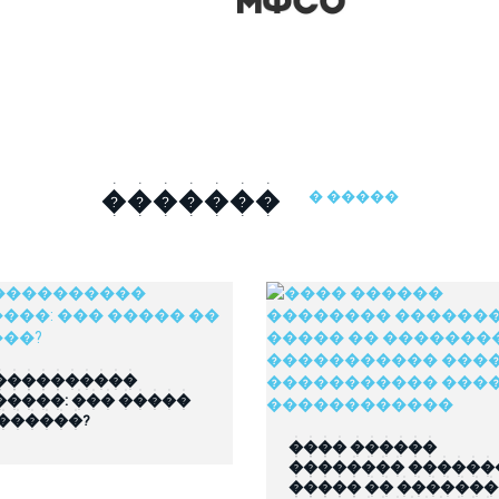
�������
� �����
����������
�����: ��� �����
 ������?
���� ������
�������� ������
����� �� ������