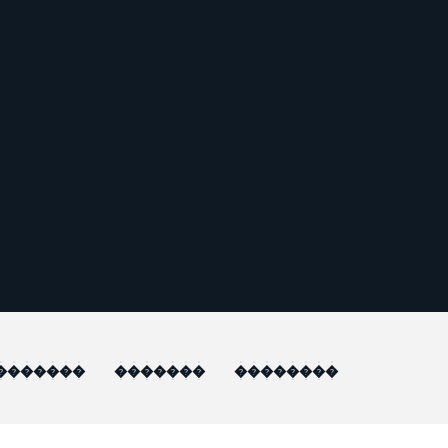
�������
�������
��������