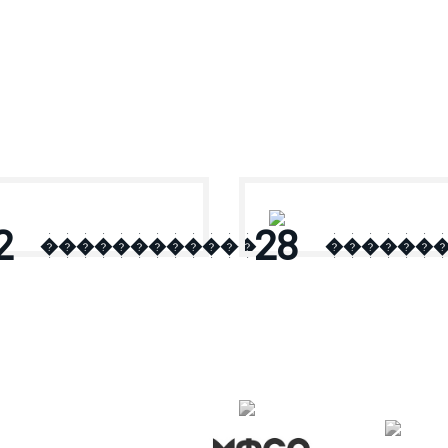
2
28
������������
������