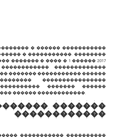
��������� � ������ �����������
����� � �����������. ��������
� ������� � ���� � 1 ������ 2017
 ������������ �������������
�� ������� ����������� ������
������� ����������������
���������� ������� ������
��� ������ ������������.
������� �������
�����������
����� ����������� ����������