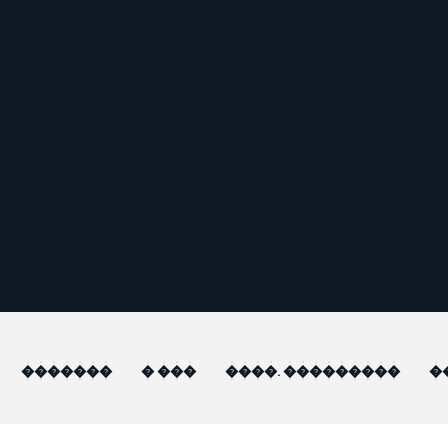
�������
� ���
����. ���������
�