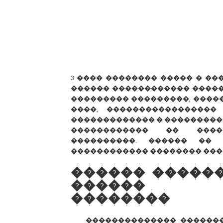
3 ���� �������� ����� � �
������ ������������ �����
��������� ���������, ������
����, �����������������
������������� � ���������
������������ �� �����
����������. ������ �� 
������������ �������� ���
������ �����
������ �
��������
�������������� ������