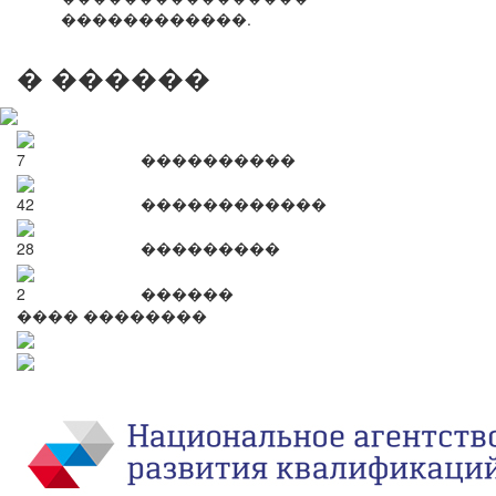
������������.
� ������
7
����������
42
������������
28
���������
2
������
���� ��������