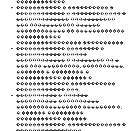
������������;
����������� � ���������� �
������������ � ������������ �
������������� �����������
��� ����������� ������
������������ �� ������������
�����������
���������������� ����������;
������������ �������� �
����������� ������
������������ � �������� �� �
��� ��� ���������, ����������,
������� � �������� �
����������� ������ �
������������� �����������
������������ ���;
���������� � ������
���������� ����������
���������������� �������� �,
� ������ ���������
����������� ������
������������, ������������� �
����������������