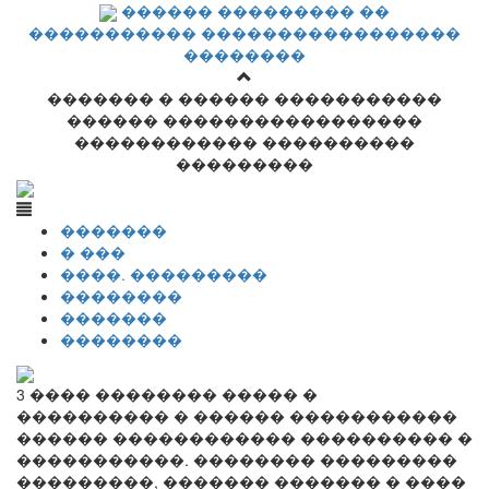
������ ��������� ��
����������� �����������������
��������
������� � ������ �����������
������ �����������������
������������ ����������
���������
�������
� ���
����. ���������
��������
�������
��������
3 ���� �������� ����� �
���������� � ������ �����������
������ ������������ ���������� �
�����������. �������� ���������
���������, ������� ������� � ����