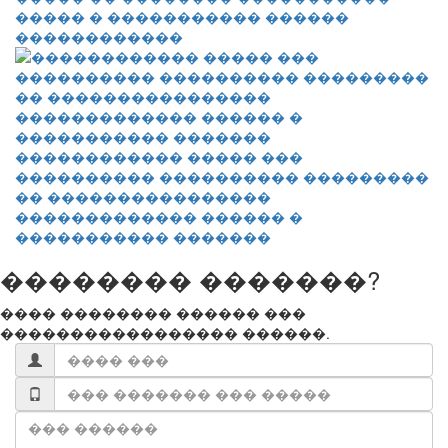
����� � ����������� ������
������������
������������ ����� ���
���������� ���������� ���������
�� ����������������
������������� ������ �
����������� �������
�������� �������?
���� �������� ������ ���
����������������� ������.