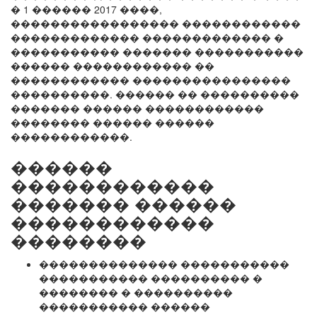
� 1 ������ 2017 ����,
����������������� ������������
������������� ������������� �
����������� ������� �����������
������ ������������ ��
������������ ����������������
����������. ������ �� ����������
������� ������ ������������
�������� ������ ������
������������.
������
������������
������� ������
������������
��������
�������������� �����������
����������� ���������� �
�������� � ����������
����������� ������