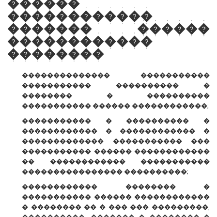
������
������������
������� ������
������������
��������
�������������� �����������
����������� ���������� �
�������� � ����������
����������� ������ ������������;
����������� � ���������� �
������������ � ������������ �
������������� ����������� ���
����������� ������ ������������
�� ������������ �����������
���������������� ����������;
������������ �������� �
����������� ������ ������������
� �������� �� � ��� ��� ���������,