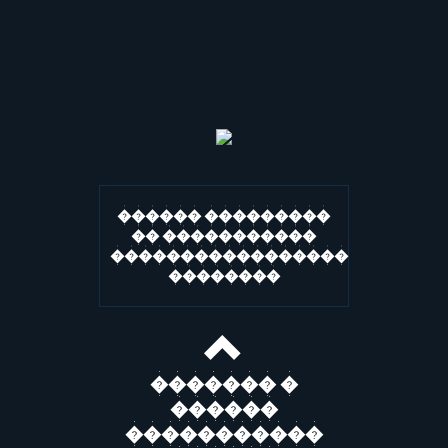
������ ���������
�� �����������
�����������������
��������
������� �
������
�����������