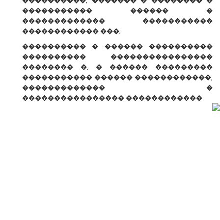
����������, ������� � �������� �
����������� ������ �
������������� �����������
������������ ���;
���������� � ������ ����������
���������� ����������������
�������� �, � ������ ���������
����������� ������ ������������,
������������� �
���������������� ������������.
� ������