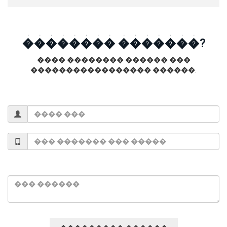
�������� �������?
���� �������� ������ ���
����������������� ������.