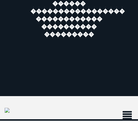
������
�����������������
������������
����������
���������