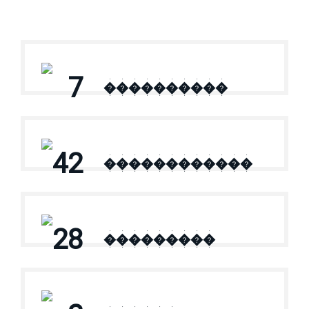
7
����������
42
������������
28
���������