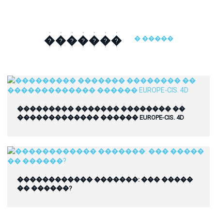
�������
� �����
��������� ������� �������� ��
������������� ������ EUROPE-CIS. 4D
������������ �������: ��� �����
�� ������?