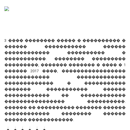
3 ���� �������� ����� � ���������� �
������ ����������� ������
������������ ���������� �
�����������. �������� ���������
���������, ������� ������� � ���� � 1
������ 2017 ����, �����������������
������������ �������������
������������� � �����������
������� ����������� ������
������������ �� ������������
���������������� ����������.
������ �� ���������� ������� ������
������������ �������� ������
������ ������������.