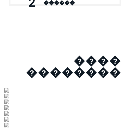
2
������
����
��������