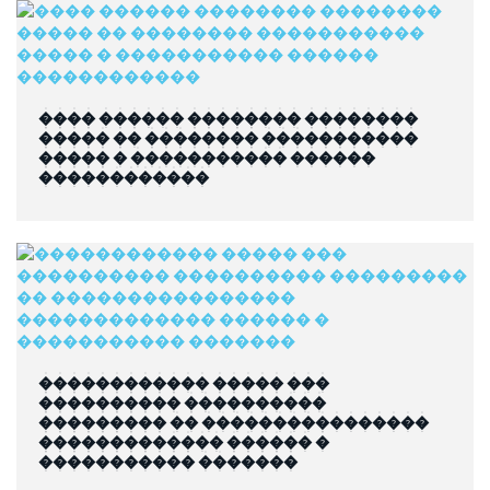
���� ������ �������� ��������
����� �� �������� �����������
����� � ����������� ������
������������
������������ ����� ���
���������� ����������
��������� �� ����������������
������������� ������ �
����������� �������