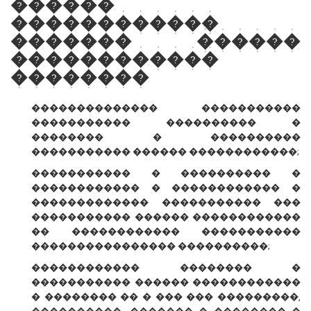
������
������������
������� ������
������������
��������
�������������� �����������
����������� ���������� �
�������� � ����������
����������� ������ ������������;
����������� � ���������� �
������������ � ������������ �
������������� ����������� ���
����������� ������ ������������
�� ������������ �����������
���������������� ����������;
������������ �������� �
����������� ������ ������������
� �������� �� � ��� ��� ���������,