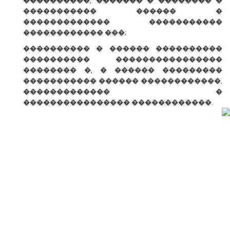
����������, ������� � �������� �
����������� ������ �
������������� �����������
������������ ���;
���������� � ������ ����������
���������� ����������������
�������� �, � ������ ���������
����������� ������ ������������,
������������� �
���������������� ������������.
� ������