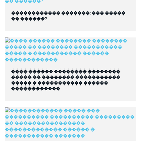
������������ �������: ��� �����
�� ������?
���� ������ �������� ��������
����� �� �������� �����������
����� � ����������� ������
������������