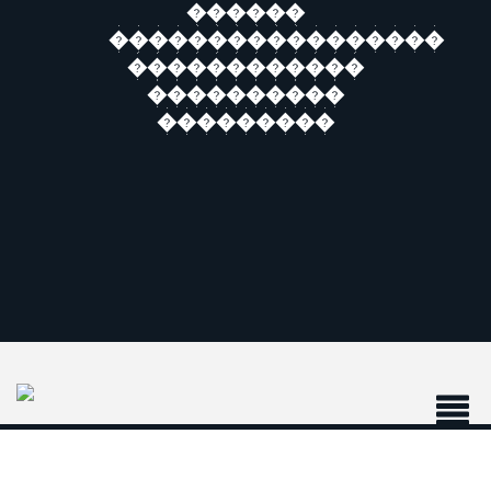
������
�����������������
������������
����������
���������