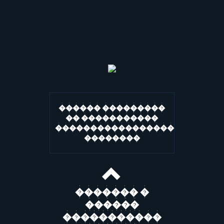
������ ���������
�� �����������
�����������������
��������
������� �
������
�����������