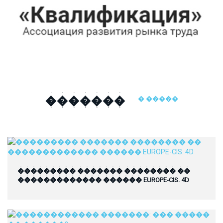
�������
� �����
��������� ������� �������� ��
������������� ������ EUROPE-CIS. 4D