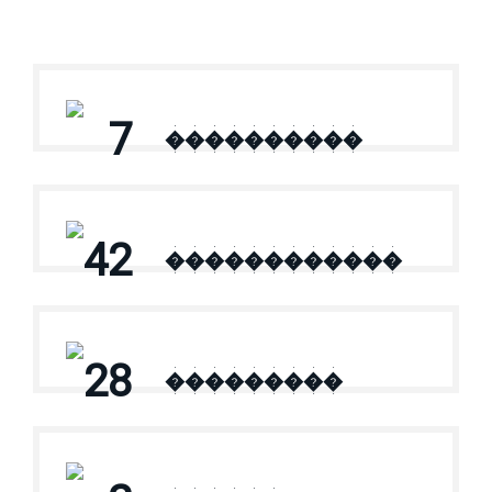
7
����������
42
������������
28
���������