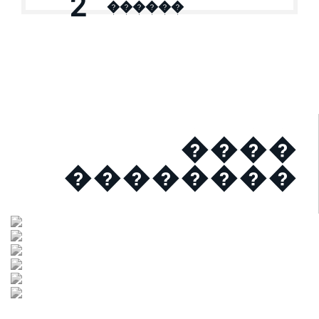
2
������
����
��������