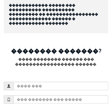
������������ ����� ���
���������� ����������
��������� �� ����������������
������������� ������ �
����������� �������
�������� �������?
���� �������� ������ ���
����������������� ������.