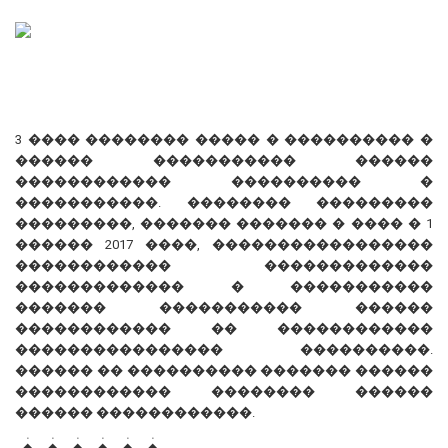
3 ���� �������� ����� � ���������� �
������ ����������� ������
������������ ���������� �
�����������. �������� ���������
���������, ������� ������� � ���� � 1
������ 2017 ����, �����������������
������������ �������������
������������� � �����������
������� ����������� ������
������������ �� ������������
���������������� ����������.
������ �� ���������� ������� ������
������������ �������� ������
������ ������������.