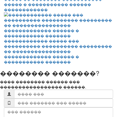
����� � ����������� ������
������������
������������ ����� ���
���������� ���������� ���������
�� ����������������
������������� ������ �
����������� �������
�������� �������?
���� �������� ������ ���
����������������� ������.