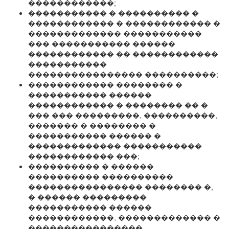
������������;
����������� � ���������� �
������������ � ������������ �
������������� �����������
��� ����������� ������
������������ �� ������������
�����������
���������������� ����������;
������������ �������� �
����������� ������
������������ � �������� �� �
��� ��� ���������, ����������,
������� � �������� �
����������� ������ �
������������� �����������
������������ ���;
���������� � ������
���������� ����������
���������������� �������� �,
� ������ ���������
����������� ������
������������, ������������� �
����������������