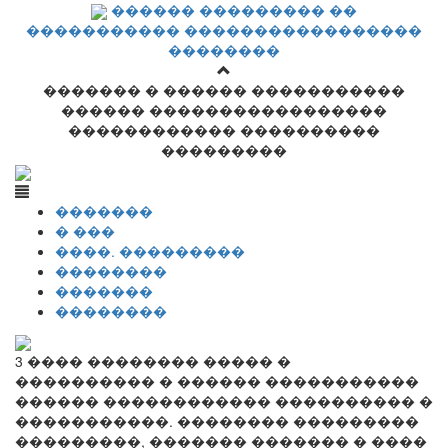
������ ��������� ��
����������� �����������������
��������
������� � ������ �����������
������ �����������������
������������ ����������
���������
�������
� ���
����. ���������
��������
�������
��������
3 ���� �������� ����� �
���������� � ������ �����������
������ ������������ ���������� �
�����������. �������� ���������
���������, ������� ������� � ����