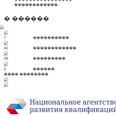
������������.
� ������
7
����������
42
������������
28
���������
2
������
���� ��������