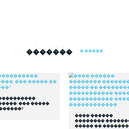
�������
� �����
����������
�����: ��� �����
 ������?
���� ������
�������� ������
����� �� ������