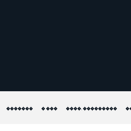
�������
� ���
����. ���������
�