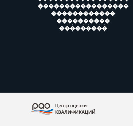
�����������������
������������
����������
���������