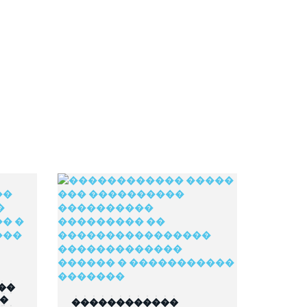
��
��
������������