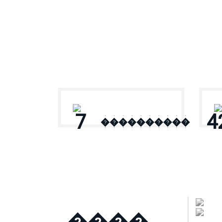
� ������
7
4
����������
����