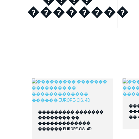
��������
��
��
��������� �������
��
�������� ��
�������������
������ EUROPE-CIS. 4D