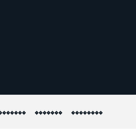
�������
�������
��������