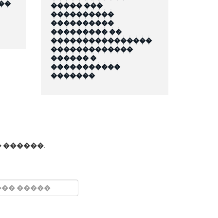
��
����� ���
����������
����������
��������� ��
����������������
�������������
������ �
�����������
�������
 ������.