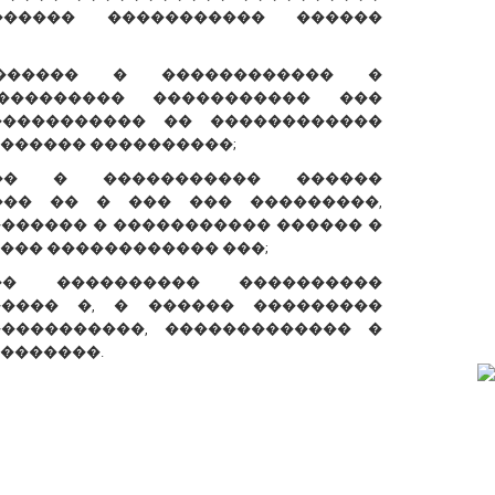
����� ����������� ������
������ � ������������ �
��������� ����������� ���
����������� �� ������������
������ ����������;
��� � ����������� ������
��� �� � ��� ��� ���������,
������� � ����������� ������ �
��� ������������ ���;
� ���������� ����������
����� �, � ������ ���������
����������, ������������� �
�������.