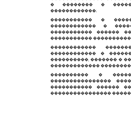
� �������� � �����
������������;
����������� � ����
������������ � ����
����������� ������ �
����������� ����������
������������ �����
������������ � �����
����������, ������� � �
������������� ��������
���������� � �����
���������������� ���
����������� ������ ��
���������������� �����