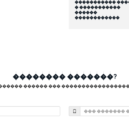
����������� ���
� �����������
������
������������
�������� �������?
������ ������ ��� �����������������