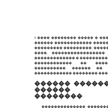
3 ���� �������� ����� � �
������ ������������ �����
��������� ���������, ������
����, �����������������
������������� � ���������
������������ �� �����
����������. ������ �� 
������������ �������� ���
������ �����
������ �
��������
�������������� ������