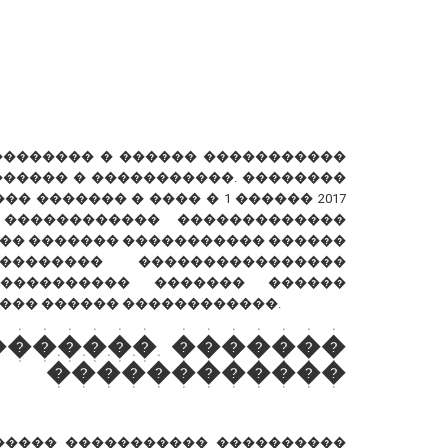
��������� � ������ �����������
����� � �����������. ��������
� ������� � ���� � 1 ������ 2017
 ������������ �������������
�� ������� ����������� ������
������� ����������������
���������� ������� ������
��� ������ ������������.
������� �������
�����������
����� ����������� ����������