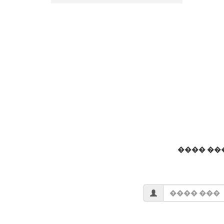
���� ��