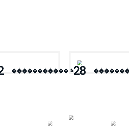
2
28
������������
������