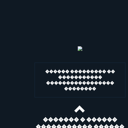
������ ��������� ��
�����������
�����������������
��������
������� � ������
����������� ������