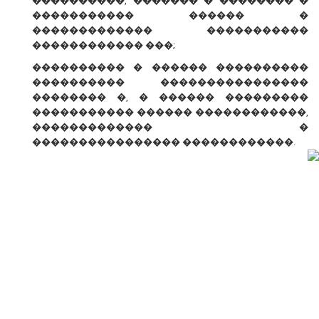
����������, ������� � �������� �
����������� ������ �
������������� �����������
������������ ���;
���������� � ������ ����������
���������� ����������������
�������� �, � ������ ���������
����������� ������ ������������,
������������� �
���������������� ������������.
� ������