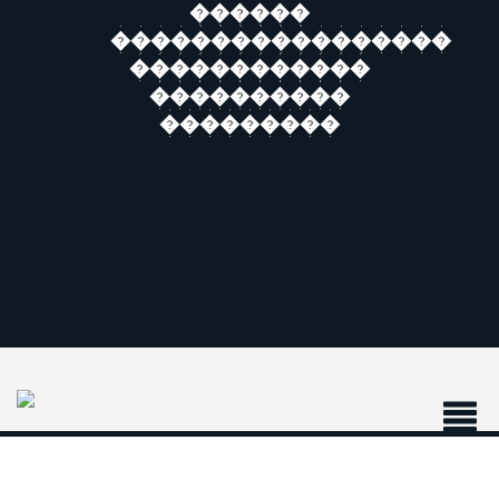
������
�����������������
������������
����������
���������