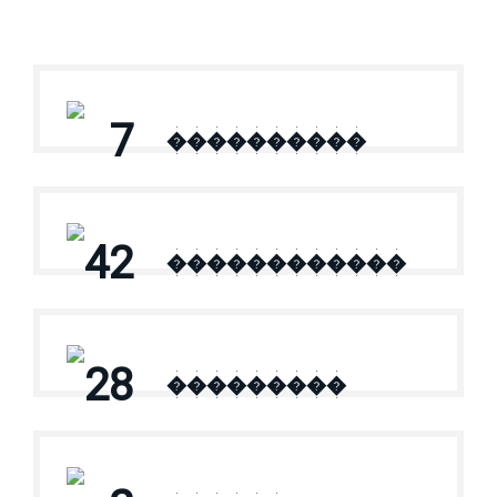
7
����������
42
������������
28
���������