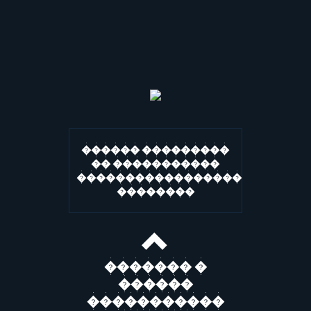
������ ���������
�� �����������
�����������������
��������
������� �
������
�����������