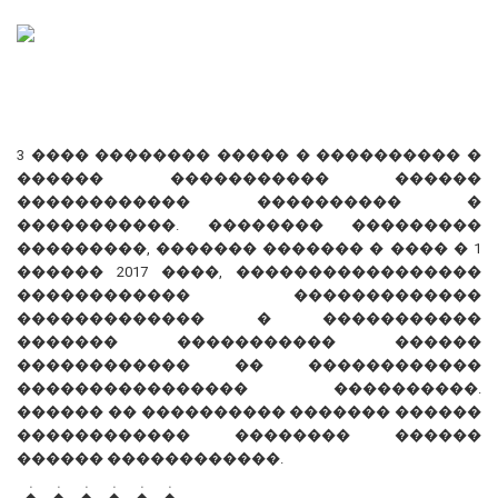
3 ���� �������� ����� � ���������� �
������ ����������� ������
������������ ���������� �
�����������. �������� ���������
���������, ������� ������� � ���� � 1
������ 2017 ����, �����������������
������������ �������������
������������� � �����������
������� ����������� ������
������������ �� ������������
���������������� ����������.
������ �� ���������� ������� ������
������������ �������� ������
������ ������������.