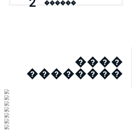
2
������
����
��������