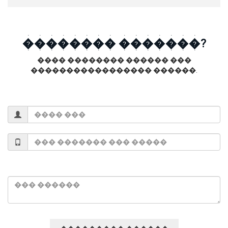
�������� �������?
���� �������� ������ ���
����������������� ������.