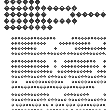
������
������������
������� ������
������������
��������
�������������� �����������
����������� ���������� �
�������� � ����������
����������� ������ ������������;
����������� � ���������� �
������������ � ������������ �
������������� ����������� ���
����������� ������ ������������
�� ������������ �����������
���������������� ����������;
������������ �������� �
����������� ������ ������������
� �������� �� � ��� ��� ���������,