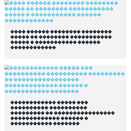
���� ������ �������� ��������
����� �� �������� �����������
����� � ����������� ������
������������
������������ ����� ���
���������� ����������
��������� �� ����������������
������������� ������ �
����������� �������