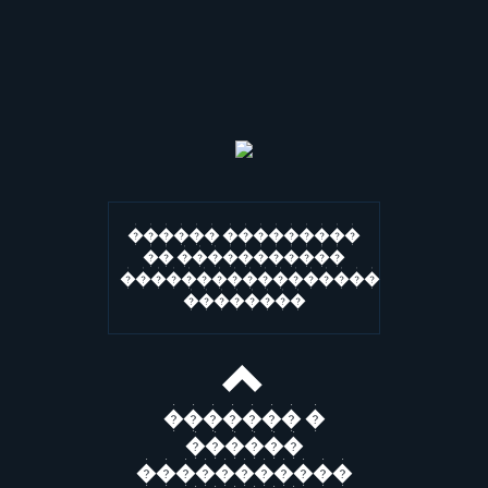
������ ���������
�� �����������
�����������������
��������
������� �
������
�����������