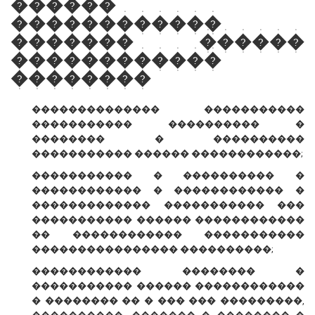
������
������������
������� ������
������������
��������
�������������� �����������
����������� ���������� �
�������� � ����������
����������� ������ ������������;
����������� � ���������� �
������������ � ������������ �
������������� ����������� ���
����������� ������ ������������
�� ������������ �����������
���������������� ����������;
������������ �������� �
����������� ������ ������������
� �������� �� � ��� ��� ���������,