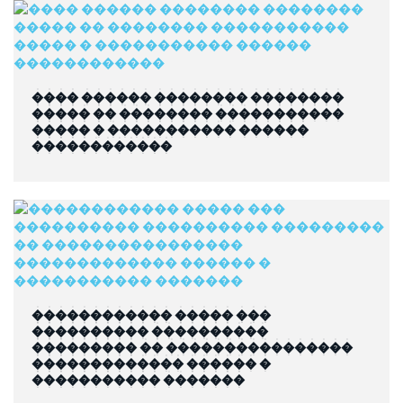
���� ������ �������� ��������
����� �� �������� �����������
����� � ����������� ������
������������
������������ ����� ���
���������� ����������
��������� �� ����������������
������������� ������ �
����������� �������