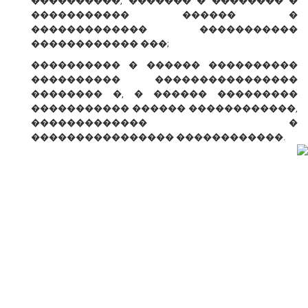
����������, ������� � �������� �
����������� ������ �
������������� �����������
������������ ���;
���������� � ������ ����������
���������� ����������������
�������� �, � ������ ���������
����������� ������ ������������,
������������� �
���������������� ������������.
� ������