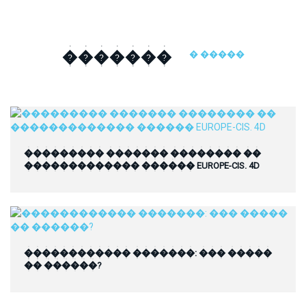
�������
� �����
��������� ������� �������� ��
������������� ������ EUROPE-CIS. 4D
������������ �������: ��� �����
�� ������?