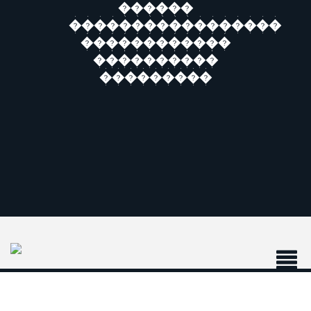
������
�����������������
������������
����������
���������