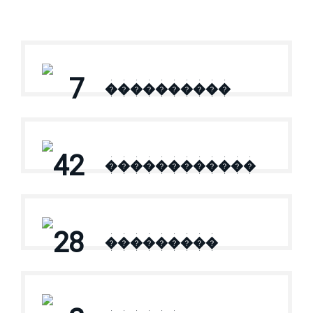
7
����������
42
������������
28
���������