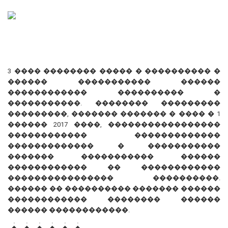
3 ���� �������� ����� � ���������� �
������ ����������� ������
������������ ���������� �
�����������. �������� ���������
���������, ������� ������� � ���� � 1
������ 2017 ����, �����������������
������������ �������������
������������� � �����������
������� ����������� ������
������������ �� ������������
���������������� ����������.
������ �� ���������� ������� ������
������������ �������� ������
������ ������������.