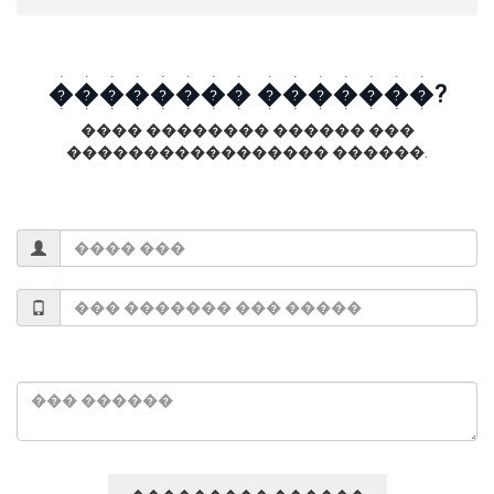
�������� �������?
���� �������� ������ ���
����������������� ������.