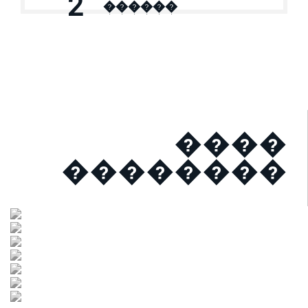
2
������
����
��������