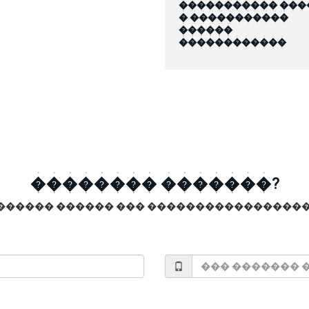
����������� ���
� �����������
������
������������
�������� �������?
������ ������ ��� �����������������