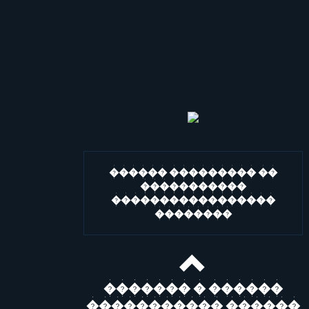
������ ��������� ��
�����������
�����������������
��������
������� � ������
����������� ������