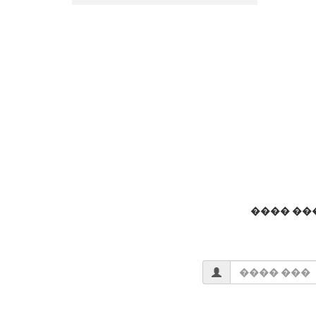
���� ��