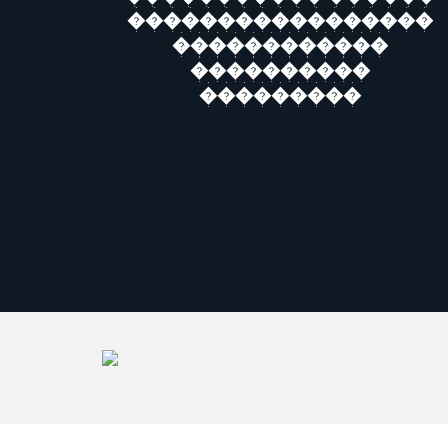
�����������������
������������
����������
���������