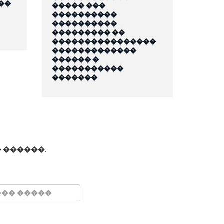
��
����� ���
����������
����������
��������� ��
����������������
�������������
������ �
�����������
�������
 ������.