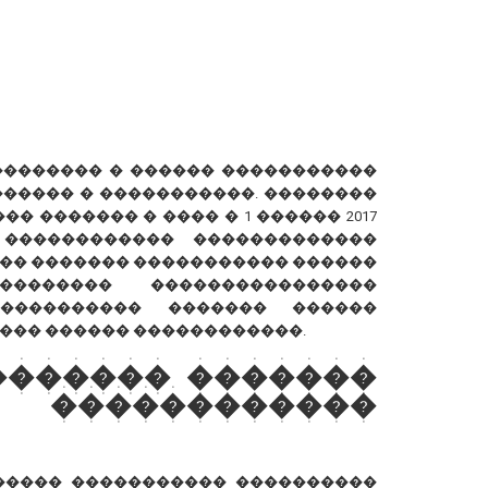
��������� � ������ �����������
����� � �����������. ��������
� ������� � ���� � 1 ������ 2017
 ������������ �������������
�� ������� ����������� ������
������� ����������������
���������� ������� ������
��� ������ ������������.
������� �������
�����������
����� ����������� ����������