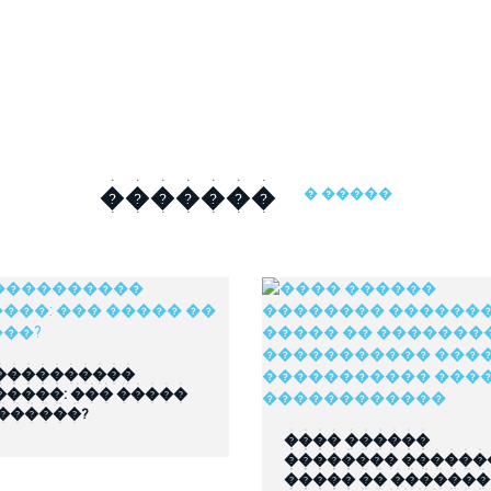
�������
� �����
����������
�����: ��� �����
 ������?
���� ������
�������� ������
����� �� ������