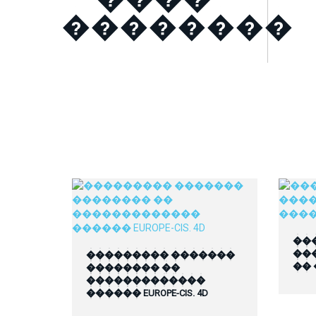
��������
��
��
��������� �������
��
�������� ��
�������������
������ EUROPE-CIS. 4D