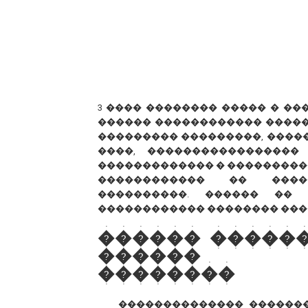
3 ���� �������� ����� � �
������ ������������ �����
��������� ���������, ������
����, �����������������
������������� � ���������
������������ �� �����
����������. ������ �� 
������������ �������� ���
������ �����
������ �
��������
�������������� ������