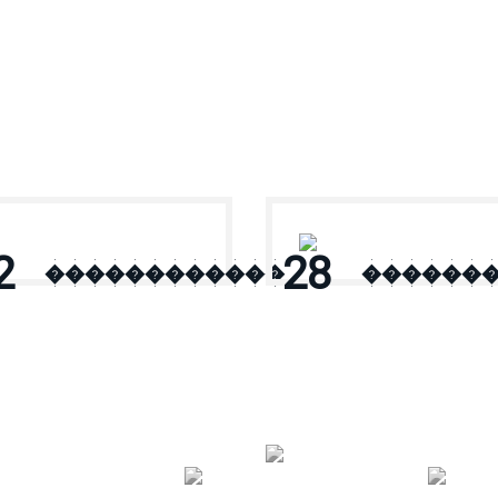
2
28
������������
������