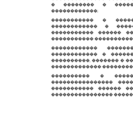
� �������� � �����
������������;
����������� � ����
������������ � ����
����������� ������ �
����������� ����������
������������ �����
������������ � �����
����������, ������� � �
������������� ��������
���������� � �����
���������������� ���
����������� ������ ��
���������������� �����