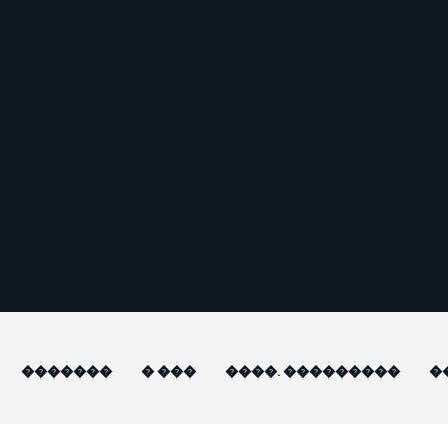
�������
� ���
����. ���������
�