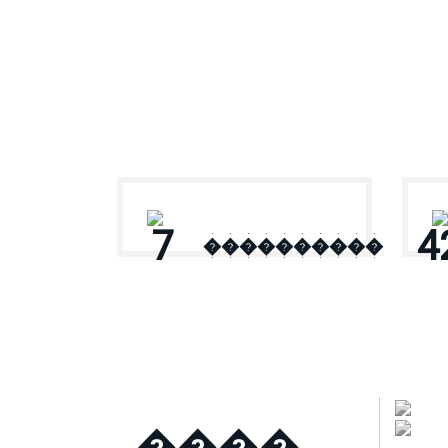
� ������
7
4
����������
����