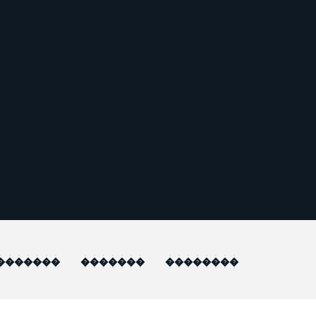
�������
�������
��������