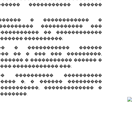
����� ����������� ������
������ � ������������ �
��������� ����������� ���
����������� �� ������������
������ ����������;
��� � ����������� ������
��� �� � ��� ��� ���������,
������� � ����������� ������ �
��� ������������ ���;
� ���������� ����������
����� �, � ������ ���������
����������, ������������� �
�������.