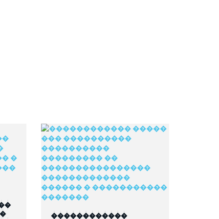
��
��
������������