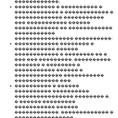
������������;
����������� � ���������� �
������������ � ������������ �
������������� �����������
��� ����������� ������
������������ �� ������������
�����������
���������������� ����������;
������������ �������� �
����������� ������
������������ � �������� �� �
��� ��� ���������, ����������,
������� � �������� �
����������� ������ �
������������� �����������
������������ ���;
���������� � ������
���������� ����������
���������������� �������� �,
� ������ ���������
����������� ������
������������, ������������� �
����������������