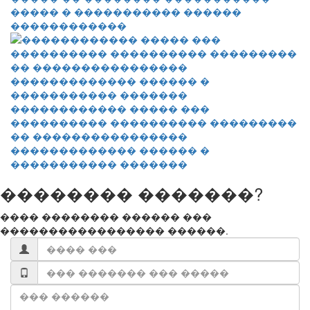
����� � ����������� ������
������������
������������ ����� ���
���������� ���������� ���������
�� ����������������
������������� ������ �
����������� �������
�������� �������?
���� �������� ������ ���
����������������� ������.