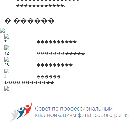
������������.
� ������
7
����������
42
������������
28
���������
2
������
���� ��������