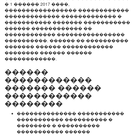
� 1 ������ 2017 ����,
����������������� ������������
������������� ������������� �
����������� ������� �����������
������ ������������ ��
������������ ����������������
����������. ������ �� ����������
������� ������ ������������
�������� ������ ������
������������.
������
������������
������� ������
������������
��������
�������������� �����������
����������� ���������� �
�������� � ����������
����������� ������