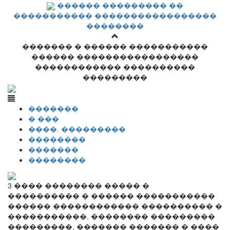
������ ��������� ��
����������� �����������������
��������
������� � ������ �����������
������ �����������������
������������ ����������
���������
�������
� ���
����. ���������
��������
�������
��������
3 ���� �������� ����� �
���������� � ������ �����������
������ ������������ ���������� �
�����������. �������� ���������
���������, ������� ������� � ����