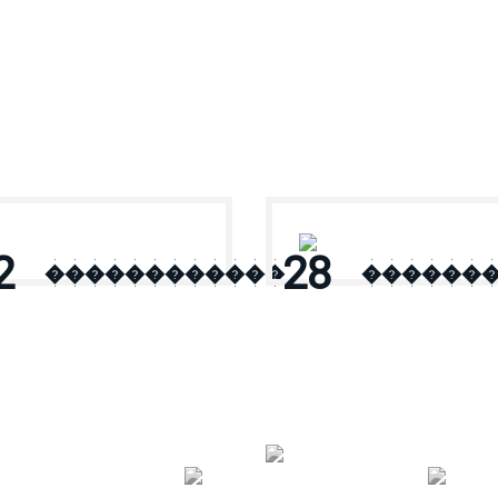
2
28
������������
������