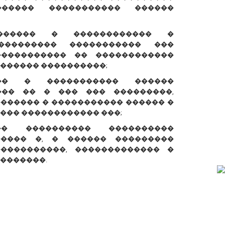
����� ����������� ������
������ � ������������ �
��������� ����������� ���
����������� �� ������������
������ ����������;
��� � ����������� ������
��� �� � ��� ��� ���������,
������� � ����������� ������ �
��� ������������ ���;
� ���������� ����������
����� �, � ������ ���������
����������, ������������� �
�������.