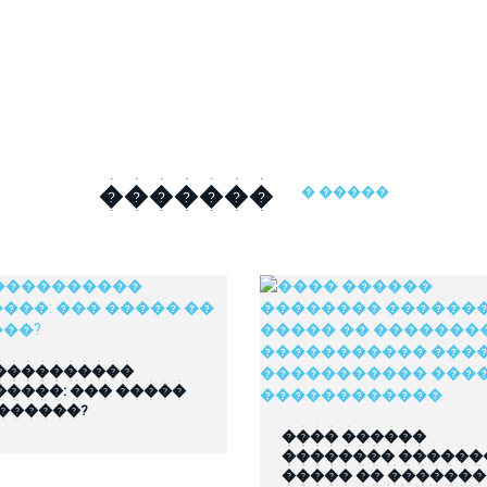
�������
� �����
����������
�����: ��� �����
 ������?
���� ������
�������� ������
����� �� ������