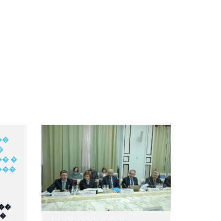
��
��