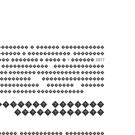
��������� � ������ �����������
����� � �����������. ��������
� ������� � ���� � 1 ������ 2017
 ������������ �������������
�� ������� ����������� ������
������� ����������������
���������� ������� ������
��� ������ ������������.
������� �������
�����������
����� ����������� ����������