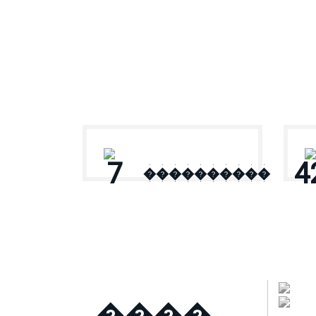
� ������
7
4
����������
����