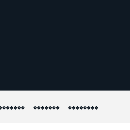
�������
�������
��������