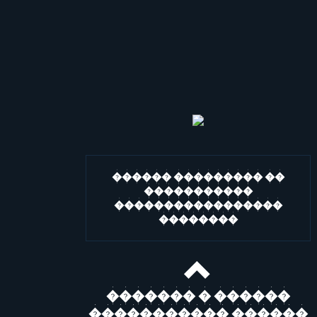
������ ��������� ��
�����������
�����������������
��������
������� � ������
����������� ������