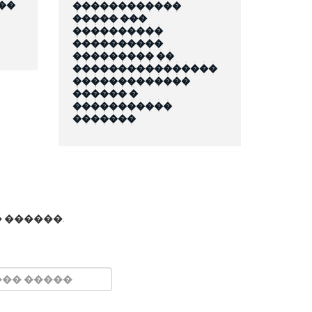
��
������������
����� ���
����������
����������
��������� ��
����������������
�������������
������ �
�����������
�������
 ������.