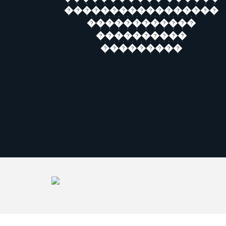
�����������������
������������
����������
���������