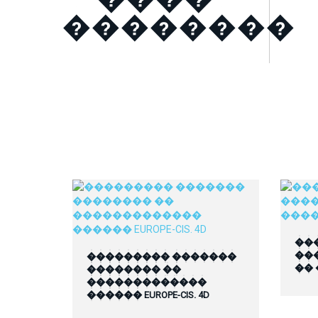
��������
��
��
��������� �������
��
�������� ��
�������������
������ EUROPE-CIS. 4D