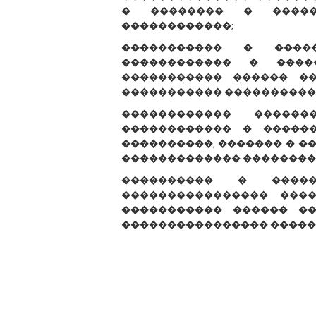
� �������� � �����
������������;
����������� � ����
������������ � ����
����������� ������ �
����������� ����������
������������ �����
������������ � �����
����������, ������� � �
������������� ��������
���������� � �����
���������������� ���
����������� ������ ��
���������������� �����