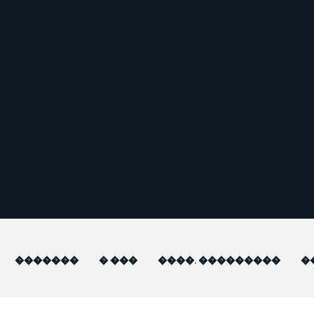
�������
� ���
����. ���������
�