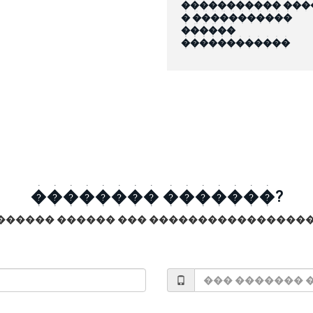
����������� ���
� �����������
������
������������
�������� �������?
������ ������ ��� �����������������