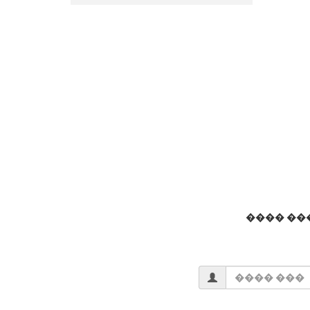
���� ��