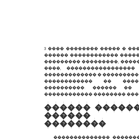
3 ���� �������� ����� � �
������ ������������ �����
��������� ���������, ������
����, �����������������
������������� � ���������
������������ �� �����
����������. ������ �� 
������������ �������� ���
������ �����
������ �
��������
�������������� ������