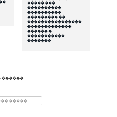
��
����� ���
����������
����������
��������� ��
����������������
�������������
������ �
�����������
�������
 ������.