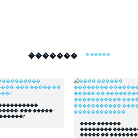
�������
� �����
����������
�����: ��� �����
 ������?
���� ������
�������� ������
����� �� ������