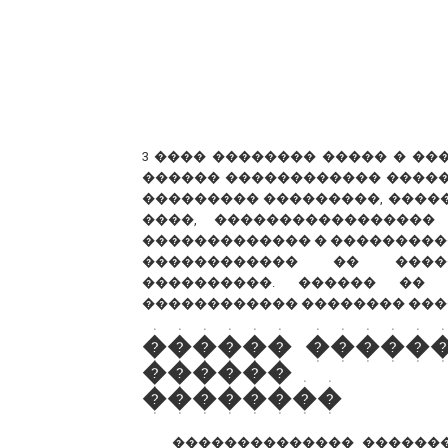
3 ���� �������� ����� � �
������ ������������ �����
��������� ���������, ������
����, �����������������
������������� � ���������
������������ �� �����
����������. ������ �� 
������������ �������� ���
������ �����
������ �
��������
�������������� ������