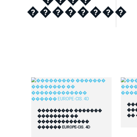
��������
��
��
��������� �������
��
�������� ��
�������������
������ EUROPE-CIS. 4D