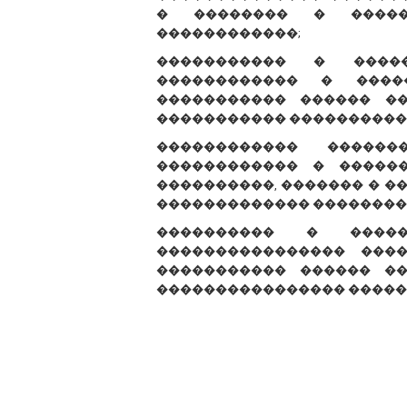
� �������� � �����
������������;
����������� � ����
������������ � ����
����������� ������ �
����������� ����������
������������ �����
������������ � �����
����������, ������� � �
������������� ��������
���������� � �����
���������������� ���
����������� ������ ��
���������������� �����