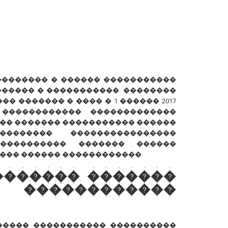
��������� � ������ �����������
����� � �����������. ��������
� ������� � ���� � 1 ������ 2017
 ������������ �������������
�� ������� ����������� ������
������� ����������������
���������� ������� ������
��� ������ ������������.
������� �������
�����������
����� ����������� ����������