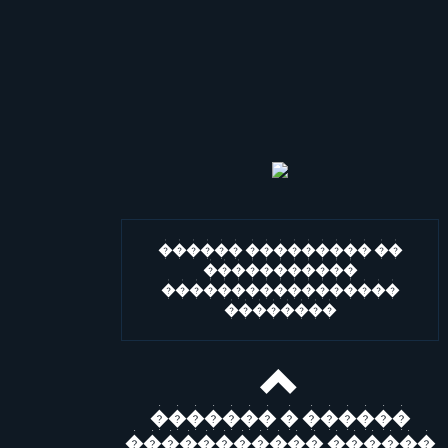
������ ��������� ��
�����������
�����������������
��������
������� � ������
����������� ������