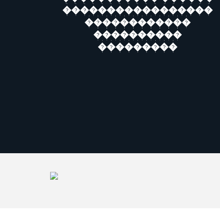
�����������������
������������
����������
���������