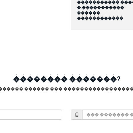
����������� ���
� �����������
������
������������
�������� �������?
������ ������ ��� �����������������