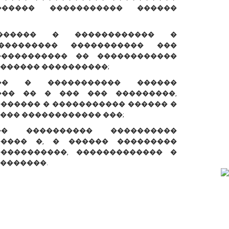
����� ����������� ������
������ � ������������ �
��������� ����������� ���
����������� �� ������������
������ ����������;
��� � ����������� ������
��� �� � ��� ��� ���������,
������� � ����������� ������ �
��� ������������ ���;
� ���������� ����������
����� �, � ������ ���������
����������, ������������� �
�������.