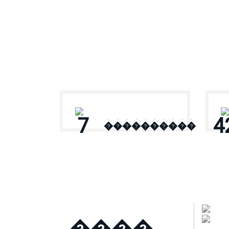
� ������
7
4
����������
����