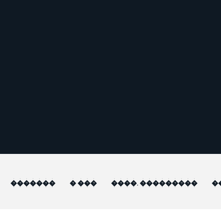
�������
� ���
����. ���������
�