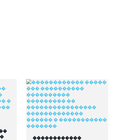
��
��
������������