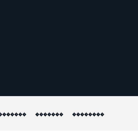
�������
�������
��������