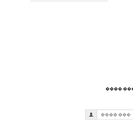
���� ��