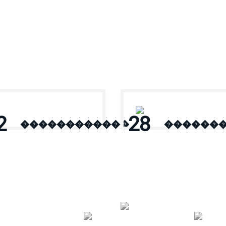
2
28
������������
������