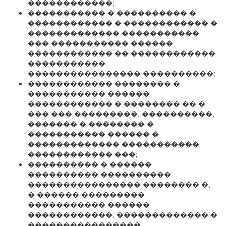
������������;
����������� � ���������� �
������������ � ������������ �
������������� �����������
��� ����������� ������
������������ �� ������������
�����������
���������������� ����������;
������������ �������� �
����������� ������
������������ � �������� �� �
��� ��� ���������, ����������,
������� � �������� �
����������� ������ �
������������� �����������
������������ ���;
���������� � ������
���������� ����������
���������������� �������� �,
� ������ ���������
����������� ������
������������, ������������� �
����������������