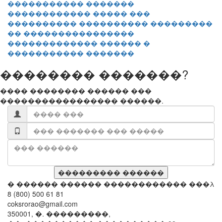
������������ ����� ���
���������� ���������� ���������
�� ����������������
������������� ������ �
����������� �������
�������� �������?
���� �������� ������ ���
����������������� ������.
� ������ ������ ������������ ���λ
8 (800) 500 61 81
coksrorao@gmail.com
350001, �. ���������,