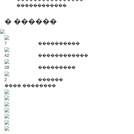
������������.
� ������
7
����������
42
������������
28
���������
2
������
���� ��������