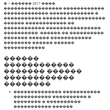
� 1 ������ 2017 ����,
����������������� ������������
������������� ������������� �
����������� ������� �����������
������ ������������ ��
������������ ����������������
����������. ������ �� ����������
������� ������ ������������
�������� ������ ������
������������.
������
������������
������� ������
������������
��������
�������������� �����������
����������� ���������� �
�������� � ����������
����������� ������