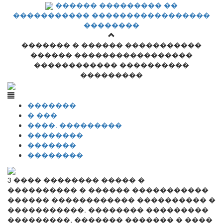
������ ��������� ��
����������� �����������������
��������
������� � ������ �����������
������ �����������������
������������ ����������
���������
�������
� ���
����. ���������
��������
�������
��������
3 ���� �������� ����� �
���������� � ������ �����������
������ ������������ ���������� �
�����������. �������� ���������
���������, ������� ������� � ����