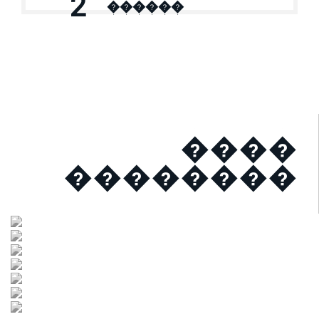
2
������
����
��������