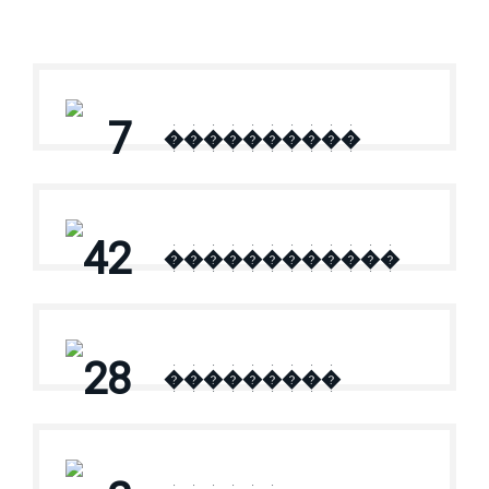
7
����������
42
������������
28
���������