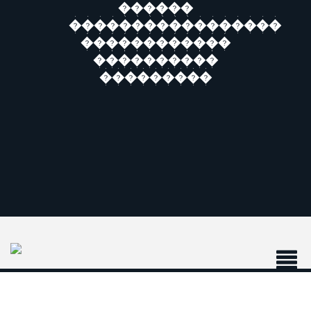
������
�����������������
������������
����������
���������