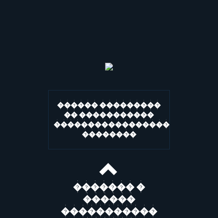
������ ���������
�� �����������
�����������������
��������
������� �
������
�����������