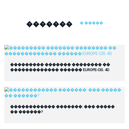
�������
� �����
��������� ������� �������� ��
������������� ������ EUROPE-CIS. 4D
������������ �������: ��� �����
�� ������?