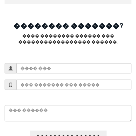
�������� �������?
���� �������� ������ ���
����������������� ������.