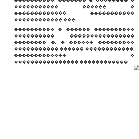
����������, ������� � �������� �
����������� ������ �
������������� �����������
������������ ���;
���������� � ������ ����������
���������� ����������������
�������� �, � ������ ���������
����������� ������ ������������,
������������� �
���������������� ������������.
� ������