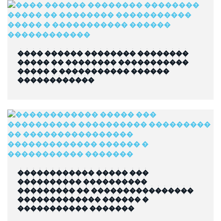
���� ������ �������� ��������
����� �� �������� �����������
����� � ����������� ������
������������
������������ ����� ���
���������� ����������
��������� �� ����������������
������������� ������ �
����������� �������