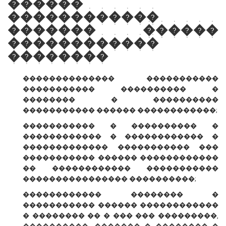
������
������������
������� ������
������������
��������
�������������� �����������
����������� ���������� �
�������� � ����������
����������� ������ ������������;
����������� � ���������� �
������������ � ������������ �
������������� ����������� ���
����������� ������ ������������
�� ������������ �����������
���������������� ����������;
������������ �������� �
����������� ������ ������������
� �������� �� � ��� ��� ���������,