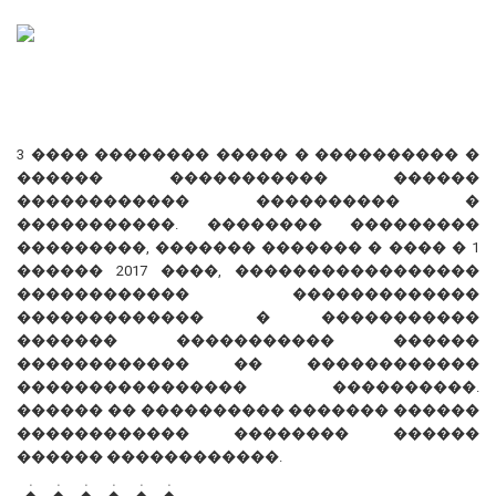
3 ���� �������� ����� � ���������� �
������ ����������� ������
������������ ���������� �
�����������. �������� ���������
���������, ������� ������� � ���� � 1
������ 2017 ����, �����������������
������������ �������������
������������� � �����������
������� ����������� ������
������������ �� ������������
���������������� ����������.
������ �� ���������� ������� ������
������������ �������� ������
������ ������������.