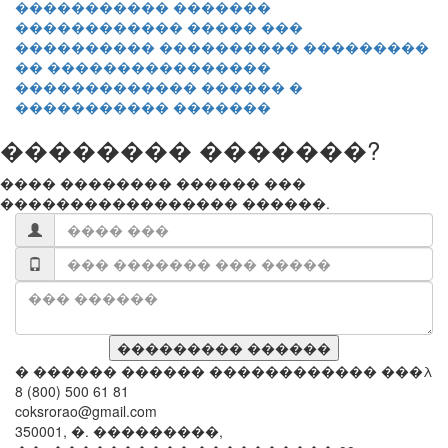
������������ ����� ���
���������� ���������� ���������
�� ����������������
������������� ������ �
����������� �������
�������� �������?
���� �������� ������ ���
����������������� ������.
� ������ ������ ������������ ���λ
8 (800) 500 61 81
coksrorao@gmail.com
350001, �. ���������,