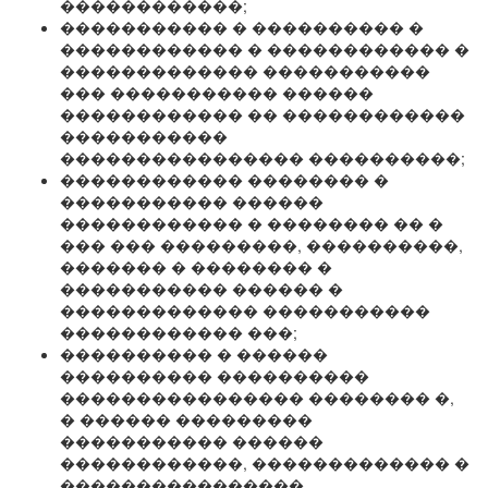
������������;
����������� � ���������� �
������������ � ������������ �
������������� �����������
��� ����������� ������
������������ �� ������������
�����������
���������������� ����������;
������������ �������� �
����������� ������
������������ � �������� �� �
��� ��� ���������, ����������,
������� � �������� �
����������� ������ �
������������� �����������
������������ ���;
���������� � ������
���������� ����������
���������������� �������� �,
� ������ ���������
����������� ������
������������, ������������� �
����������������