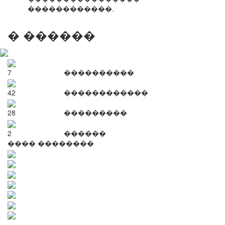
������������.
� ������
7
����������
42
������������
28
���������
2
������
���� ��������