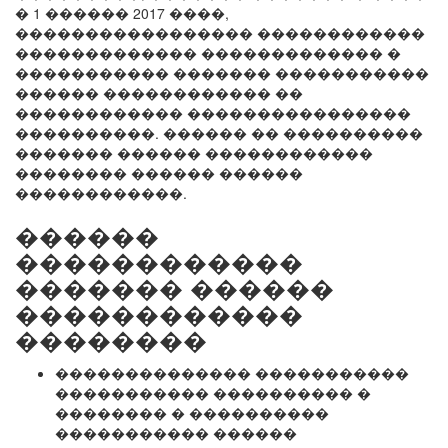
� 1 ������ 2017 ����,
����������������� ������������
������������� ������������� �
����������� ������� �����������
������ ������������ ��
������������ ����������������
����������. ������ �� ����������
������� ������ ������������
�������� ������ ������
������������.
������
������������
������� ������
������������
��������
�������������� �����������
����������� ���������� �
�������� � ����������
����������� ������