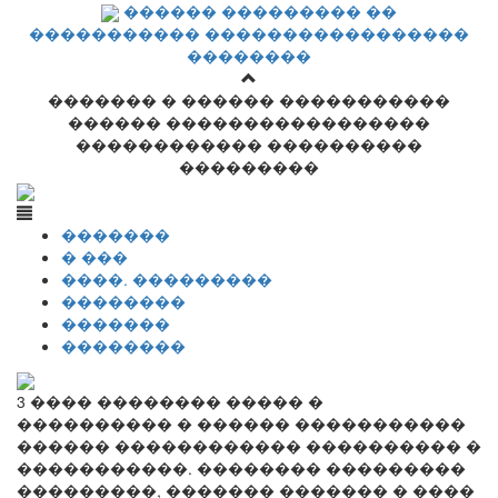
������ ��������� ��
����������� �����������������
��������
������� � ������ �����������
������ �����������������
������������ ����������
���������
�������
� ���
����. ���������
��������
�������
��������
3 ���� �������� ����� �
���������� � ������ �����������
������ ������������ ���������� �
�����������. �������� ���������
���������, ������� ������� � ����