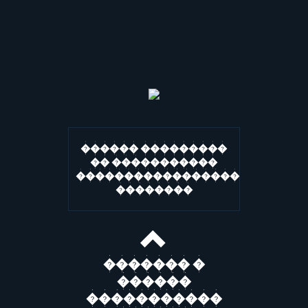
������ ���������
�� �����������
�����������������
��������
������� �
������
�����������