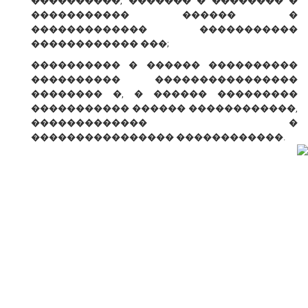
����������, ������� � �������� �
����������� ������ �
������������� �����������
������������ ���;
���������� � ������ ����������
���������� ����������������
�������� �, � ������ ���������
����������� ������ ������������,
������������� �
���������������� ������������.
� ������