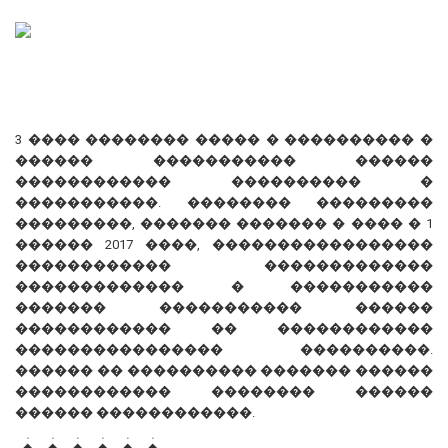
3 ���� �������� ����� � ���������� �
������ ����������� ������
������������ ���������� �
�����������. �������� ���������
���������, ������� ������� � ���� � 1
������ 2017 ����, �����������������
������������ �������������
������������� � �����������
������� ����������� ������
������������ �� ������������
���������������� ����������.
������ �� ���������� ������� ������
������������ �������� ������
������ ������������.