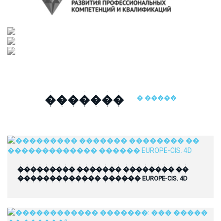
�������
� �����
��������� ������� �������� ��
������������� ������ EUROPE-CIS. 4D