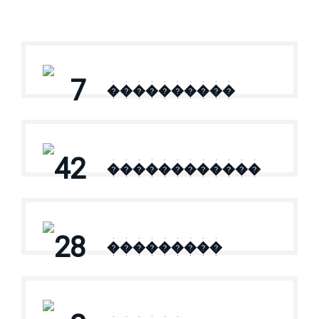
7
����������
42
������������
28
���������