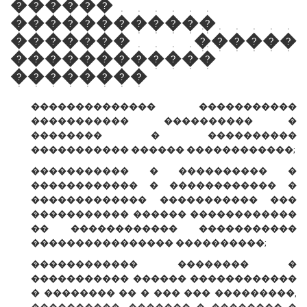
������
������������
������� ������
������������
��������
�������������� �����������
����������� ���������� �
�������� � ����������
����������� ������ ������������;
����������� � ���������� �
������������ � ������������ �
������������� ����������� ���
����������� ������ ������������
�� ������������ �����������
���������������� ����������;
������������ �������� �
����������� ������ ������������
� �������� �� � ��� ��� ���������,