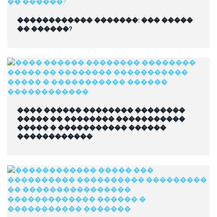
������������ �������: ��� �����
�� ������?
���� ������ �������� ��������
����� �� �������� �����������
����� � ����������� ������
������������