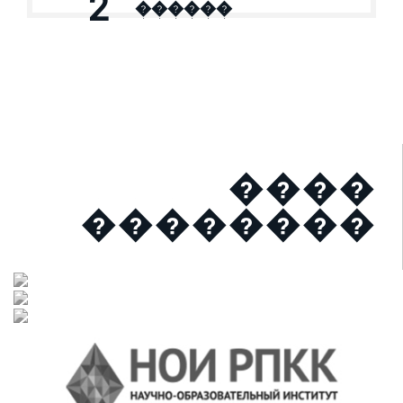
2
������
����
��������