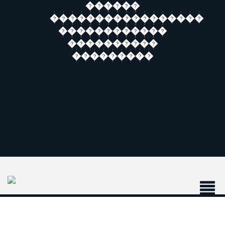
������
�����������������
������������
����������
���������