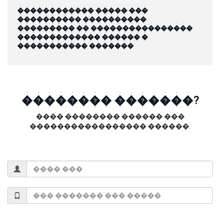
������������ ����� ���
���������� ����������
��������� �� ����������������
������������� ������ �
����������� �������
�������� �������?
���� �������� ������ ���
����������������� ������.