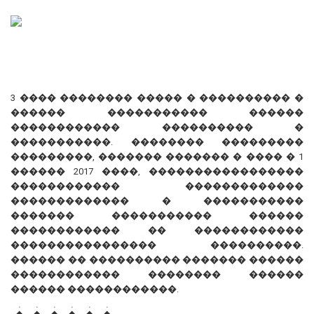
3 ���� �������� ����� � ���������� �
������ ����������� ������
������������ ���������� �
�����������. �������� ���������
���������, ������� ������� � ���� � 1
������ 2017 ����, �����������������
������������ �������������
������������� � �����������
������� ����������� ������
������������ �� ������������
���������������� ����������.
������ �� ���������� ������� ������
������������ �������� ������
������ ������������.