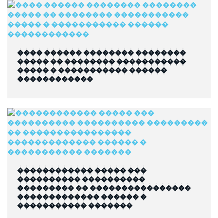
���� ������ �������� ��������
����� �� �������� �����������
����� � ����������� ������
������������
������������ ����� ���
���������� ����������
��������� �� ����������������
������������� ������ �
����������� �������