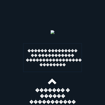
������ ���������
�� �����������
�����������������
��������
������� �
������
�����������