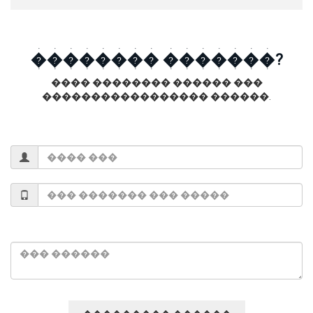
�������� �������?
���� �������� ������ ���
����������������� ������.