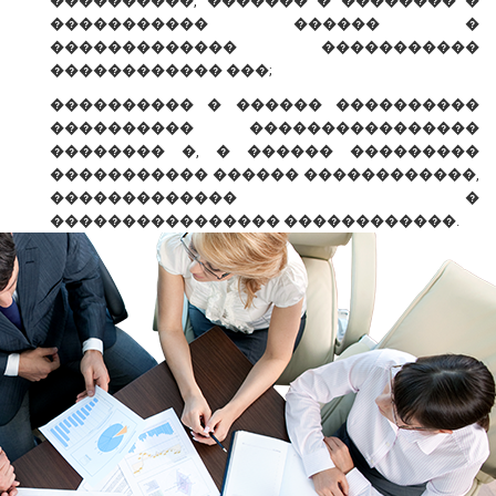
����������, ������� � �������� �
����������� ������ �
������������� �����������
������������ ���;
���������� � ������ ����������
���������� ����������������
�������� �, � ������ ���������
����������� ������ ������������,
������������� �
���������������� ������������.
� ������