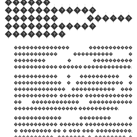
������
������������
������� ������
������������
��������
�������������� �����������
����������� ���������� �
�������� � ����������
����������� ������ ������������;
����������� � ���������� �
������������ � ������������ �
������������� ����������� ���
����������� ������ ������������
�� ������������ �����������
���������������� ����������;
������������ �������� �
����������� ������ ������������
� �������� �� � ��� ��� ���������,