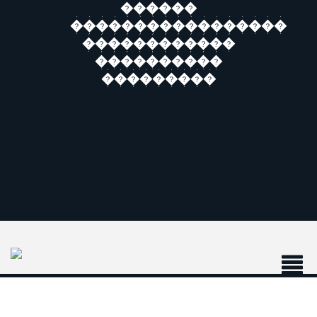
������
�����������������
������������
����������
���������