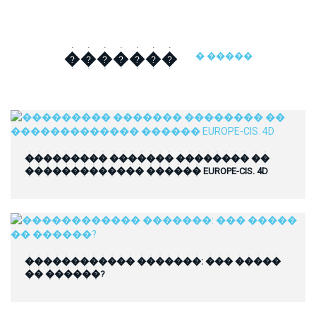
�������
� �����
��������� ������� �������� ��
������������� ������ EUROPE-CIS. 4D
������������ �������: ��� �����
�� ������?