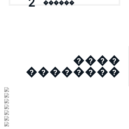
2
������
����
��������