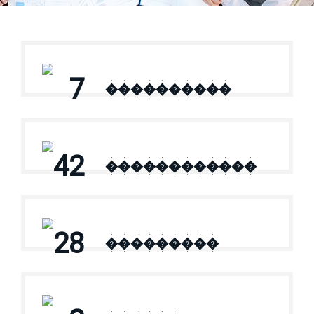
7
����������
42
������������
28
���������