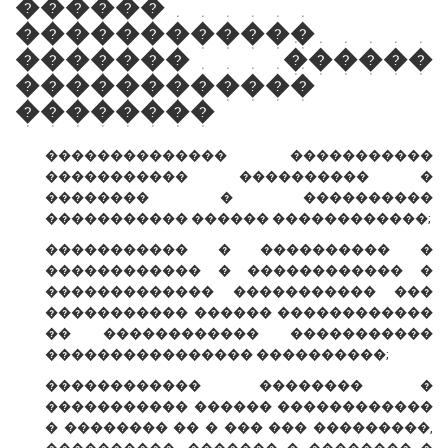
������
������������
������� ������
������������
��������
�������������� �����������
����������� ���������� �
�������� � ����������
����������� ������ ������������;
����������� � ���������� �
������������ � ������������ �
������������� ����������� ���
����������� ������ ������������
�� ������������ �����������
���������������� ����������;
������������ �������� �
����������� ������ ������������
� �������� �� � ��� ��� ���������,