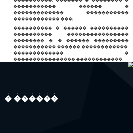
����������, ������� � �������� �
����������� ������ �
������������� �����������
������������ ���;
���������� � ������ ����������
���������� ����������������
�������� �, � ������ ���������
����������� ������ ������������,
������������� �
���������������� ������������.
� ������