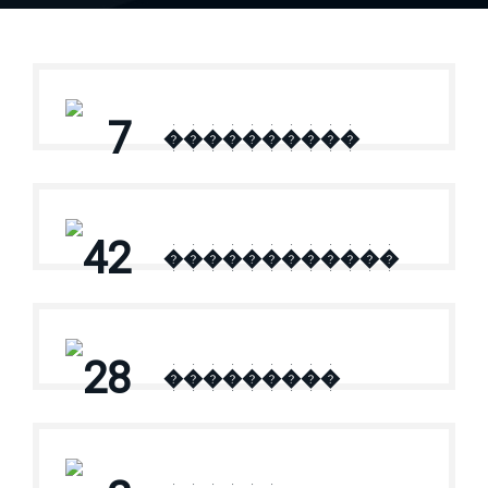
7
����������
42
������������
28
���������