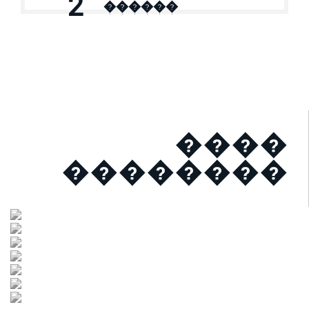
2
������
����
��������