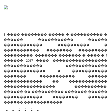
3 ���� �������� ����� � ���������� �
������ ����������� ������
������������ ���������� �
�����������. �������� ���������
���������, ������� ������� � ���� � 1
������ 2017 ����, �����������������
������������ �������������
������������� � �����������
������� ����������� ������
������������ �� ������������
���������������� ����������.
������ �� ���������� ������� ������
������������ �������� ������
������ ������������.