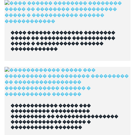
���� ������ �������� ��������
����� �� �������� �����������
����� � ����������� ������
������������
������������ ����� ���
���������� ����������
��������� �� ����������������
������������� ������ �
����������� �������