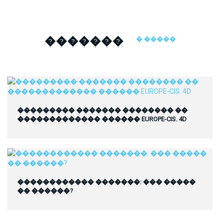
�������
� �����
��������� ������� �������� ��
������������� ������ EUROPE-CIS. 4D
������������ �������: ��� �����
�� ������?