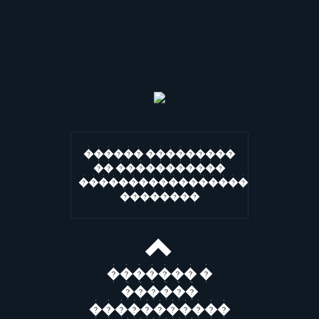
������ ���������
�� �����������
�����������������
��������
������� �
������
�����������