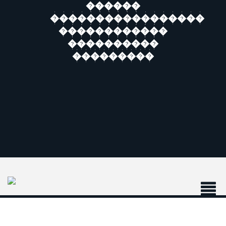
������
�����������������
������������
����������
���������