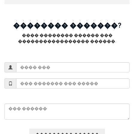
�������� �������?
���� �������� ������ ���
����������������� ������.