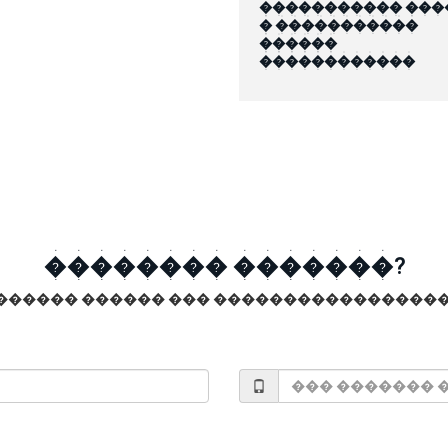
����������� ���
� �����������
������
������������
�������� �������?
������ ������ ��� �����������������