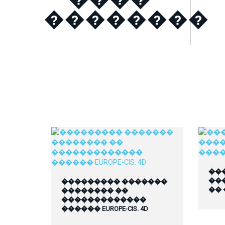
��������
��
��
��������� �������
��
�������� ��
�������������
������ EUROPE-CIS. 4D