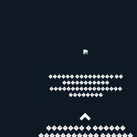
������ ��������� ��
�����������
�����������������
��������
������� � ������
����������� ������