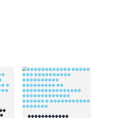
��
��
������������