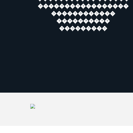
�����������������
������������
����������
���������