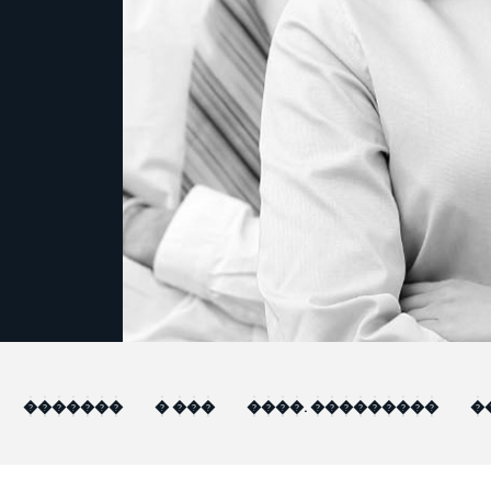
�������
� ���
����. ���������
�