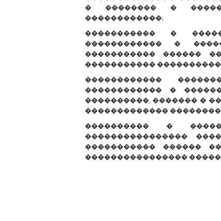
� �������� � �����
������������;
����������� � ����
������������ � ����
����������� ������ �
����������� ����������
������������ �����
������������ � �����
����������, ������� � �
������������� ��������
���������� � �����
���������������� ���
����������� ������ ��
���������������� �����