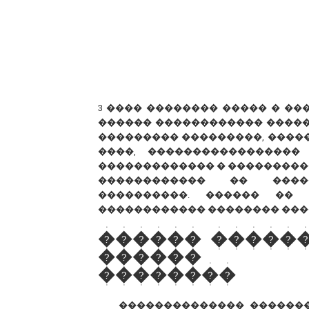
3 ���� �������� ����� � �
������ ������������ �����
��������� ���������, ������
����, �����������������
������������� � ���������
������������ �� �����
����������. ������ �� 
������������ �������� ���
������ �����
������ �
��������
�������������� ������