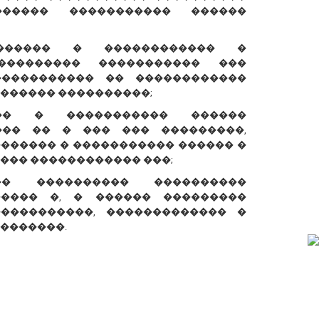
����� ����������� ������
������ � ������������ �
��������� ����������� ���
����������� �� ������������
������ ����������;
��� � ����������� ������
��� �� � ��� ��� ���������,
������� � ����������� ������ �
��� ������������ ���;
� ���������� ����������
����� �, � ������ ���������
����������, ������������� �
�������.