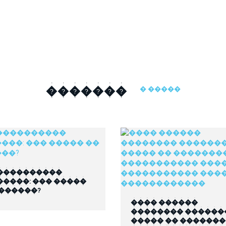
�������
� �����
����������
�����: ��� �����
 ������?
���� ������
�������� ������
����� �� ������