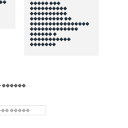
��
����� ���
����������
����������
��������� ��
����������������
�������������
������ �
�����������
�������
 ������.