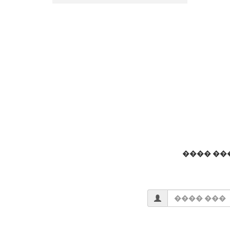
���� ��