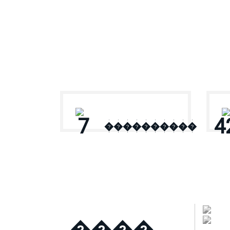
� ������
7
4
����������
����