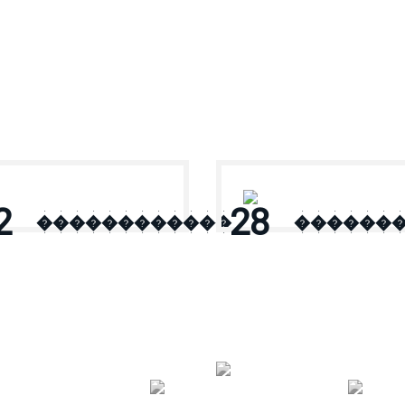
2
28
������������
������