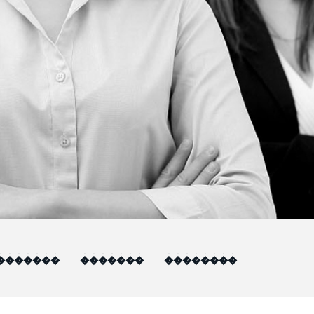
�������
�������
��������