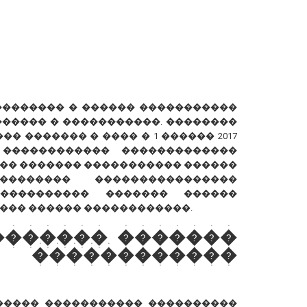
��������� � ������ �����������
����� � �����������. ��������
� ������� � ���� � 1 ������ 2017
 ������������ �������������
�� ������� ����������� ������
������� ����������������
���������� ������� ������
��� ������ ������������.
������� �������
�����������
����� ����������� ����������