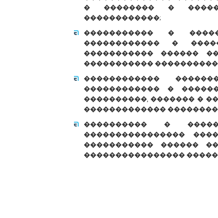
� �������� � �����
������������;
����������� � ����
������������ � ����
����������� ������ �
����������� ����������
������������ �����
������������ � �����
����������, ������� � �
������������� ��������
���������� � �����
���������������� ���
����������� ������ ��
���������������� �����