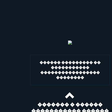
������ ��������� ��
�����������
�����������������
��������
������� � ������
����������� ������