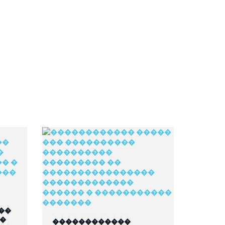
��
��
������������