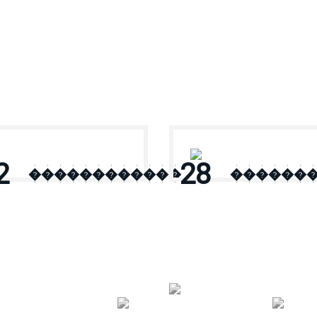
2
28
������������
������