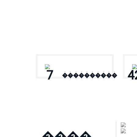
� ������
7
4
����������
����