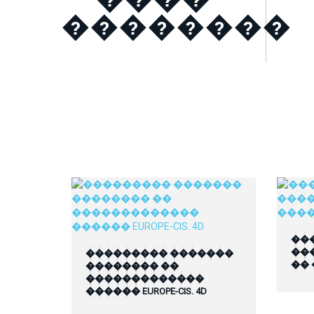
��������
��
��
��������� �������
��
�������� ��
�������������
������ EUROPE-CIS. 4D