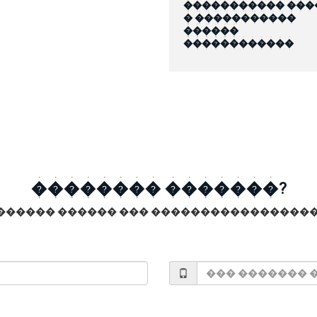
����������� ���
� �����������
������
������������
�������� �������?
������ ������ ��� �����������������