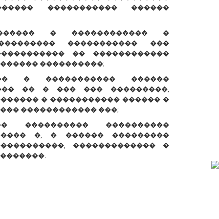
����� ����������� ������
������ � ������������ �
��������� ����������� ���
����������� �� ������������
������ ����������;
��� � ����������� ������
��� �� � ��� ��� ���������,
������� � ����������� ������ �
��� ������������ ���;
� ���������� ����������
����� �, � ������ ���������
����������, ������������� �
�������.