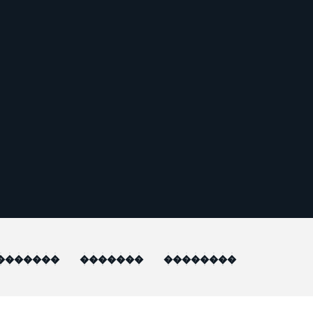
�������
�������
��������