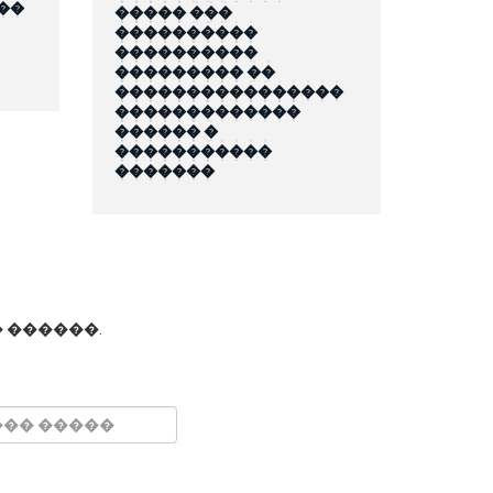
��
����� ���
����������
����������
��������� ��
����������������
�������������
������ �
�����������
�������
 ������.