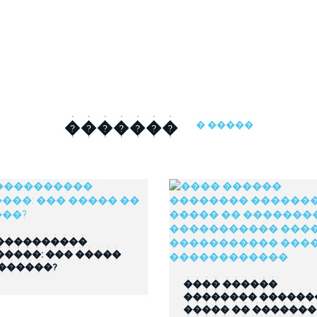
�������
� �����
����������
�����: ��� �����
 ������?
���� ������
�������� ������
����� �� ������