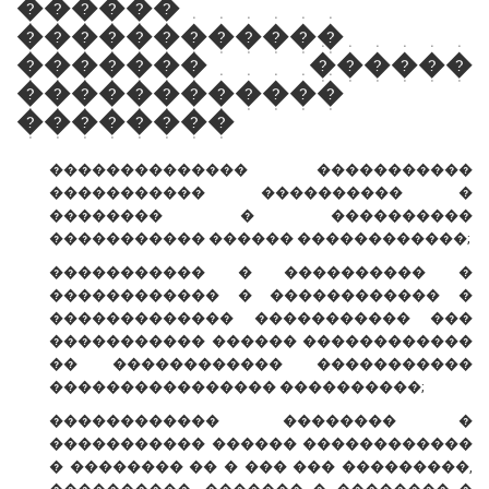
������
������������
������� ������
������������
��������
�������������� �����������
����������� ���������� �
�������� � ����������
����������� ������ ������������;
����������� � ���������� �
������������ � ������������ �
������������� ����������� ���
����������� ������ ������������
�� ������������ �����������
���������������� ����������;
������������ �������� �
����������� ������ ������������
� �������� �� � ��� ��� ���������,