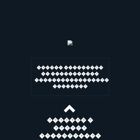
������ ���������
�� �����������
�����������������
��������
������� �
������
�����������