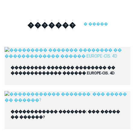
�������
� �����
��������� ������� �������� ��
������������� ������ EUROPE-CIS. 4D
������������ �������: ��� �����
�� ������?