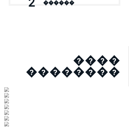
2
������
����
��������