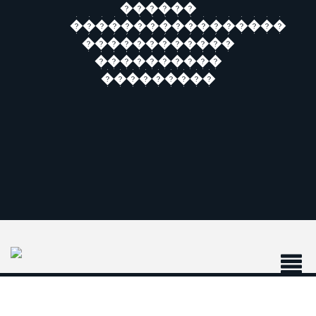
������
�����������������
������������
����������
���������