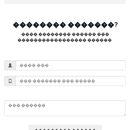
�������� �������?
���� �������� ������ ���
����������������� ������.