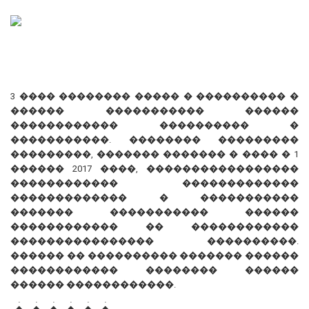
3 ���� �������� ����� � ���������� �
������ ����������� ������
������������ ���������� �
�����������. �������� ���������
���������, ������� ������� � ���� � 1
������ 2017 ����, �����������������
������������ �������������
������������� � �����������
������� ����������� ������
������������ �� ������������
���������������� ����������.
������ �� ���������� ������� ������
������������ �������� ������
������ ������������.