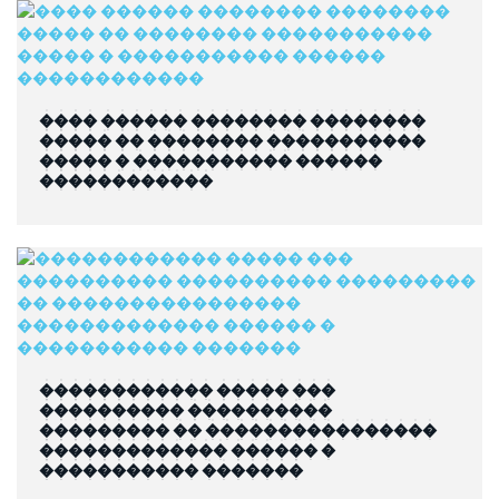
���� ������ �������� ��������
����� �� �������� �����������
����� � ����������� ������
������������
������������ ����� ���
���������� ����������
��������� �� ����������������
������������� ������ �
����������� �������