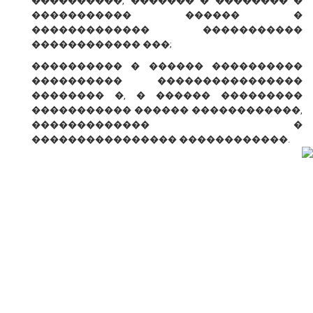
����������, ������� � �������� �
����������� ������ �
������������� �����������
������������ ���;
���������� � ������ ����������
���������� ����������������
�������� �, � ������ ���������
����������� ������ ������������,
������������� �
���������������� ������������.
� ������