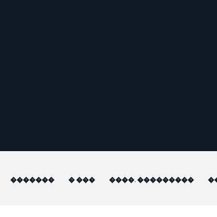
�������
� ���
����. ���������
�