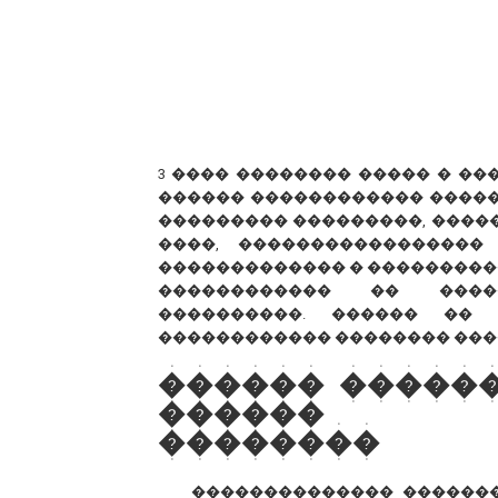
3 ���� �������� ����� � �
������ ������������ �����
��������� ���������, ������
����, �����������������
������������� � ���������
������������ �� �����
����������. ������ �� 
������������ �������� ���
������ �����
������ �
��������
�������������� ������