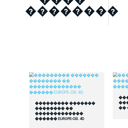
��������
��
��
��������� �������
��
�������� ��
�������������
������ EUROPE-CIS. 4D