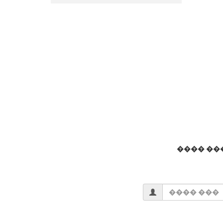
���� ��