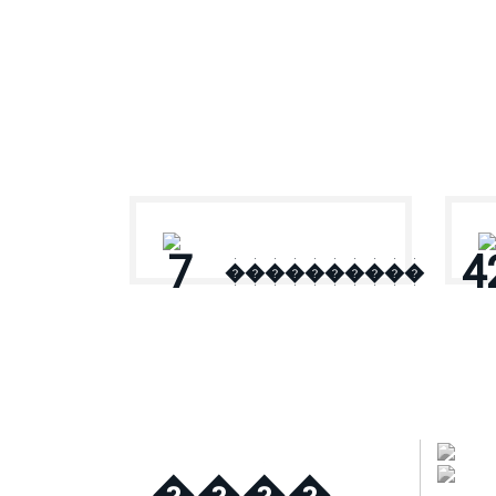
� ������
7
4
����������
����