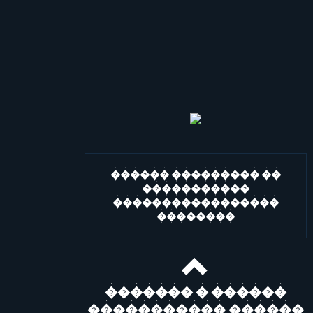
������ ��������� ��
�����������
�����������������
��������
������� � ������
����������� ������