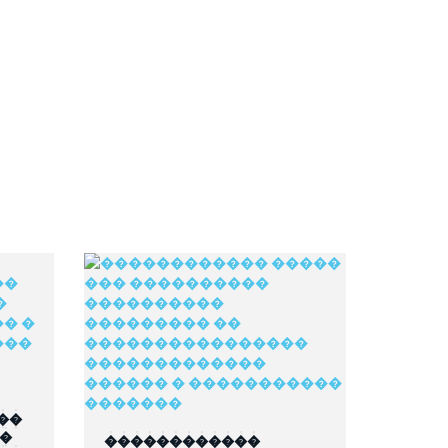
��
��
������������