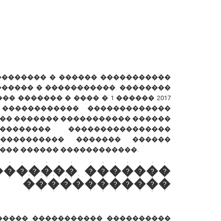
��������� � ������ �����������
����� � �����������. ��������
� ������� � ���� � 1 ������ 2017
 ������������ �������������
�� ������� ����������� ������
������� ����������������
���������� ������� ������
��� ������ ������������.
������� �������
�����������
����� ����������� ����������