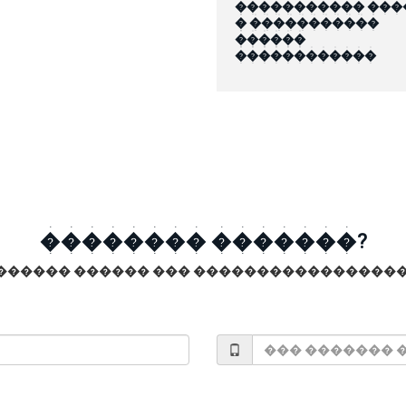
����������� ���
� �����������
������
������������
�������� �������?
������ ������ ��� �����������������