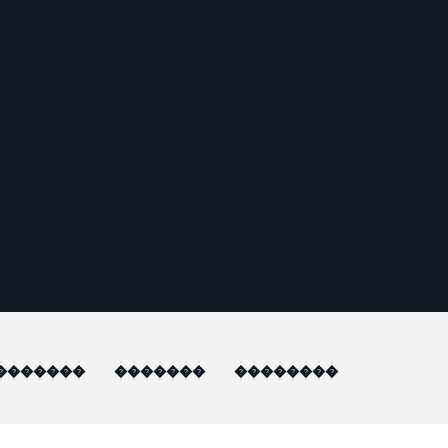
�������
�������
��������