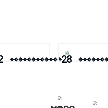
2
28
������������
������