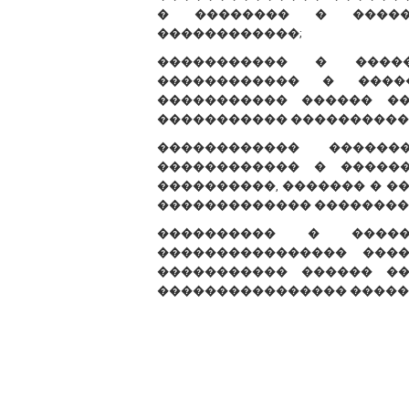
� �������� � �����
������������;
����������� � ����
������������ � ����
����������� ������ �
����������� ����������
������������ �����
������������ � �����
����������, ������� � �
������������� ��������
���������� � �����
���������������� ���
����������� ������ ��
���������������� �����