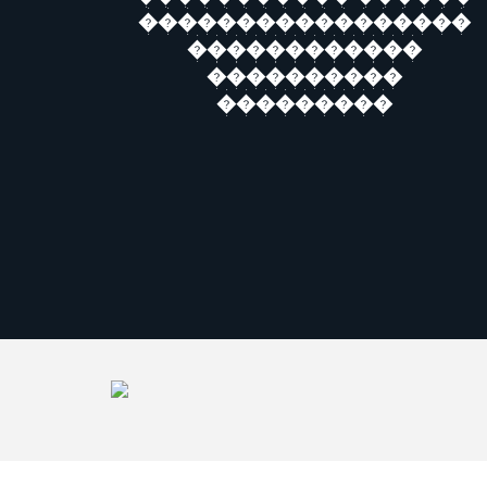
�����������������
������������
����������
���������