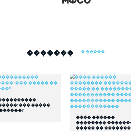
�������
� �����
����������
�����: ��� �����
 ������?
���� ������
�������� ������
����� �� ������