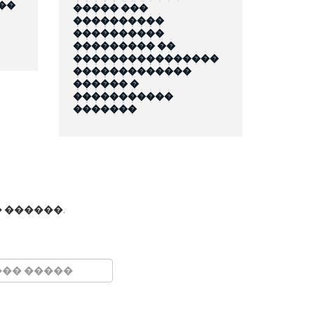
��
����� ���
����������
����������
��������� ��
����������������
�������������
������ �
�����������
�������
 ������.