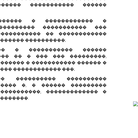
����� ����������� ������
������ � ������������ �
��������� ����������� ���
����������� �� ������������
������ ����������;
��� � ����������� ������
��� �� � ��� ��� ���������,
������� � ����������� ������ �
��� ������������ ���;
� ���������� ����������
����� �, � ������ ���������
����������, ������������� �
�������.