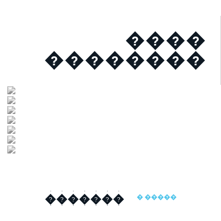
����
��������
�������
� �����