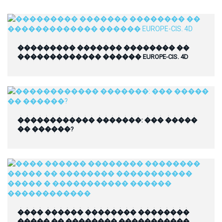
��������� ������� �������� ��
������������� ������ EUROPE-CIS. 4D
������������ �������: ��� �����
�� ������?
���� ������ �������� ��������
����� �� �������� �����������