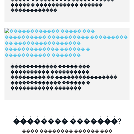
����� � ����������� ������
������������
������������ ����� ���
���������� ����������
��������� �� ����������������
������������� ������ �
����������� �������
�������� �������?
���� �������� ������ ���