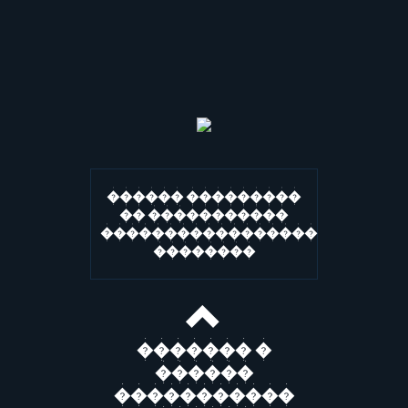
������ ���������
�� �����������
�����������������
��������
������� �
������
�����������