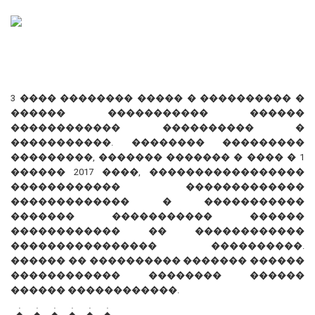
3 ���� �������� ����� � ���������� �
������ ����������� ������
������������ ���������� �
�����������. �������� ���������
���������, ������� ������� � ���� � 1
������ 2017 ����, �����������������
������������ �������������
������������� � �����������
������� ����������� ������
������������ �� ������������
���������������� ����������.
������ �� ���������� ������� ������
������������ �������� ������
������ ������������.