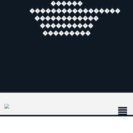
������
�����������������
������������
����������
���������