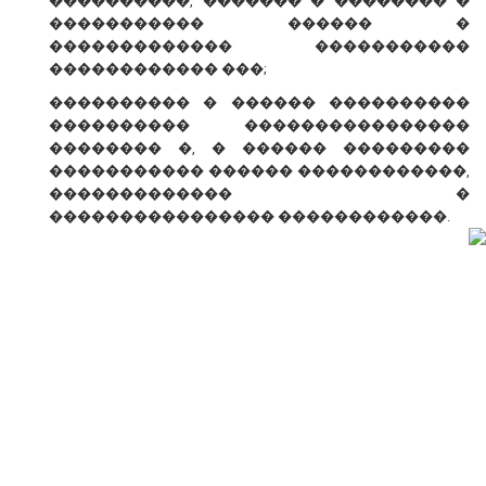
����������, ������� � �������� �
����������� ������ �
������������� �����������
������������ ���;
���������� � ������ ����������
���������� ����������������
�������� �, � ������ ���������
����������� ������ ������������,
������������� �
���������������� ������������.
� ������