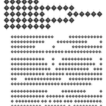
������
������������
������� ������
������������
��������
�������������� �����������
����������� ���������� �
�������� � ����������
����������� ������ ������������;
����������� � ���������� �
������������ � ������������ �
������������� ����������� ���
����������� ������ ������������
�� ������������ �����������
���������������� ����������;
������������ �������� �
����������� ������ ������������
� �������� �� � ��� ��� ���������,