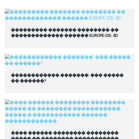
��������� ������� �������� ��
������������� ������ EUROPE-CIS. 4D
������������ �������: ��� �����
�� ������?
���� ������ �������� ��������
����� �� �������� �����������