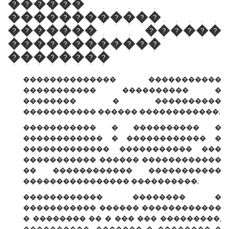
������
������������
������� ������
������������
��������
�������������� �����������
����������� ���������� �
�������� � ����������
����������� ������ ������������;
����������� � ���������� �
������������ � ������������ �
������������� ����������� ���
����������� ������ ������������
�� ������������ �����������
���������������� ����������;
������������ �������� �
����������� ������ ������������
� �������� �� � ��� ��� ���������,