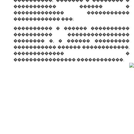
����������, ������� � �������� �
����������� ������ �
������������� �����������
������������ ���;
���������� � ������ ����������
���������� ����������������
�������� �, � ������ ���������
����������� ������ ������������,
������������� �
���������������� ������������.
� ������