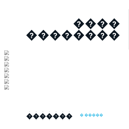
����
��������
�������
� �����