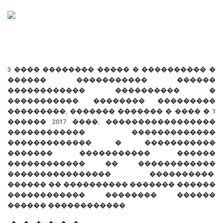
3 ���� �������� ����� � ���������� �
������ ����������� ������
������������ ���������� �
�����������. �������� ���������
���������, ������� ������� � ���� � 1
������ 2017 ����, �����������������
������������ �������������
������������� � �����������
������� ����������� ������
������������ �� ������������
���������������� ����������.
������ �� ���������� ������� ������
������������ �������� ������
������ ������������.