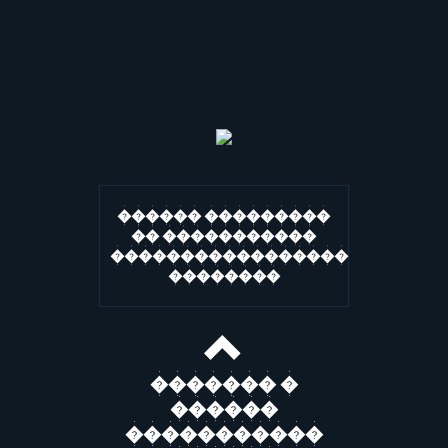
������ ���������
�� �����������
�����������������
��������
������� �
������
�����������