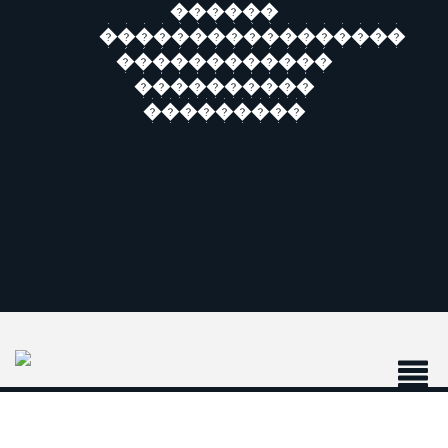
������
�����������������
������������
����������
���������