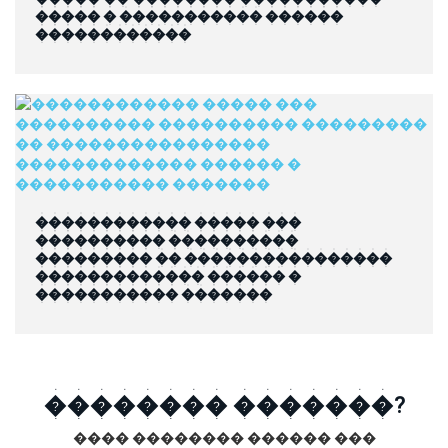
����� � ����������� ������
������������
������������ ����� ���
���������� ����������
��������� �� ����������������
������������� ������ �
����������� �������
�������� �������?
���� �������� ������ ���