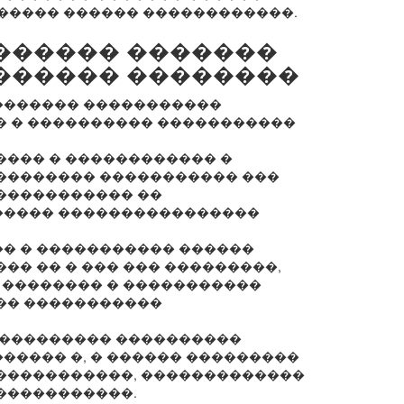
����� ������ ������������.
������ �������
������ ��������
������� �����������
� � ���������� �����������
���� � ������������ �
�������� ����������� ���
����������� ��
����� ����������������
� � ����������� ������
�� �� � ��� ��� ���������,
 �������� � �����������
�� �����������
���������� ����������
����� �, � ������ ���������
�����������, �������������
�����������.