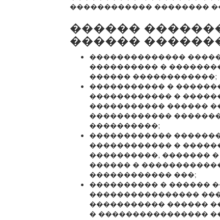
������������ �������� �
������ ������
������ ������
�������������� ����
���������� � �������
������ ������������;
����������� � ������
������������ � �����
����������� ������ �
������������ ������
����������;
������������ �������
������������ � ������
����������, ������� �
������ � �����������
������������ ���;
���������� � ������ 
���������������� ���
����������� ������ �
� ���������������� �