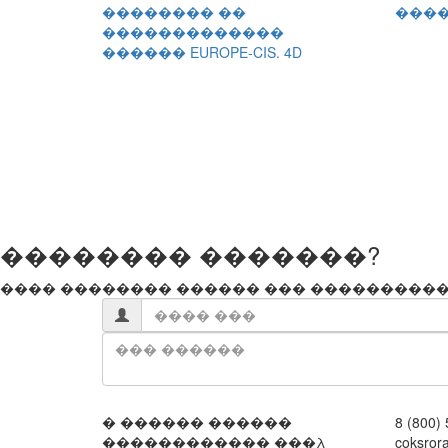
�������� ��
����
�������������
������ EUROPE-CIS. 4D
�������� �������?
���� �������� ������ ��� ����������
� ������ ������
8 (800)
������������ ���λ
coksror