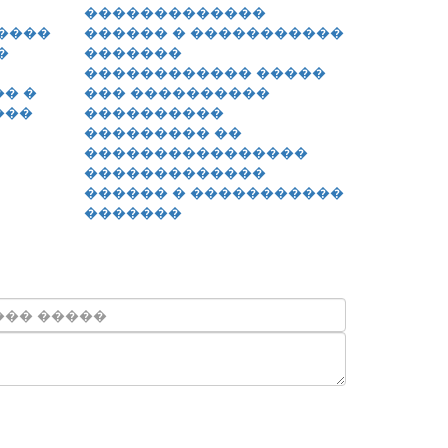
����
�
������������ �����
� �
��� ����������
���
����������
��������� ��
����������������
�������������
������ � �����������
�������