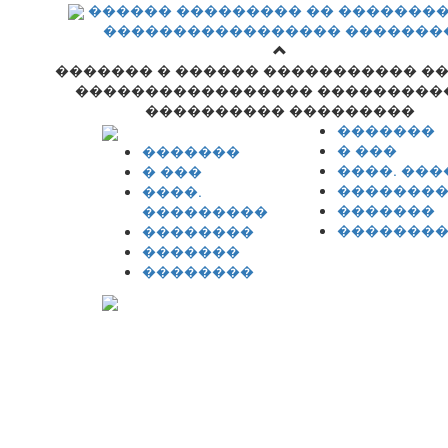
������ ��������� �� �������
����������������� �������
������� � ������ ����������� �
����������������� ���������
���������� ���������
�������
� ���
�������
����. ��
� ���
�������
����.
�������
���������
�������
��������
�������
��������