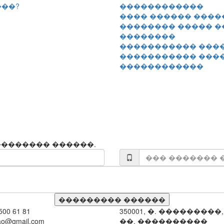
��?
���� ������ ����
�������� ����� �
��������
����������� ����
����������� ���
������������
������� ������.
 500 61 81
350001, �. ���������,
ao@gmail.com
��. ����������