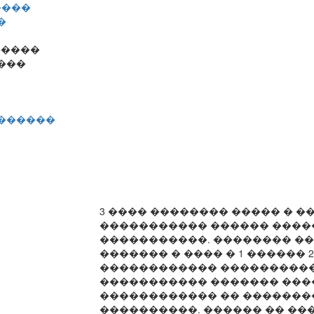
����
�
�����
���
�������
�
�
3 ���� �������� ����� � �
����������� ������ ����
�����������. �������� �
������� � ���� � 1 ������ 
������������ ����������
����������� ������� ���
������������ �� ������
����������. ������ �� ��