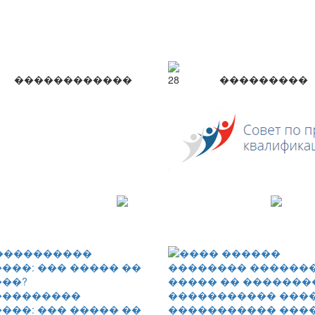
������������
28
���������
���������
���: ��� ����� ��