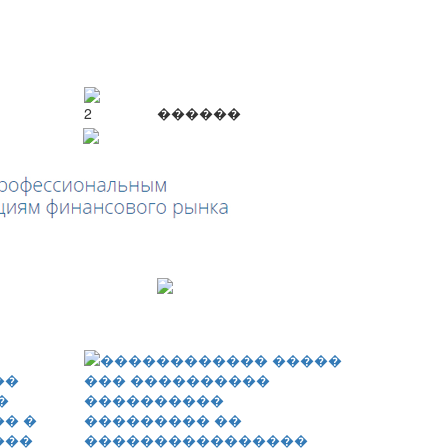
2
������