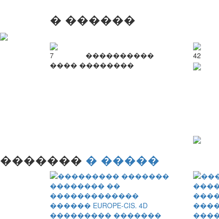
� ������
7
����������
42
���� ��������
�������
� �����
���
��������� �������
����