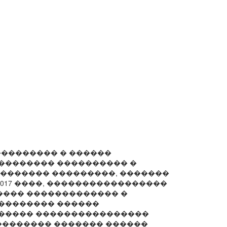
��������� � ������
�������� ���������� �
�������� ���������, �������
2017 ����, �����������������
��� ������������� �
�������� ������
������ ����������������
�������� ������� ������