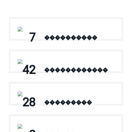
7
����������
42
������������
28
���������