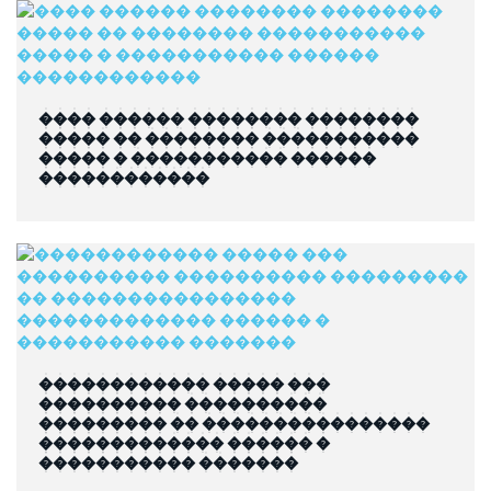
���� ������ �������� ��������
����� �� �������� �����������
����� � ����������� ������
������������
������������ ����� ���
���������� ����������
��������� �� ����������������
������������� ������ �
����������� �������