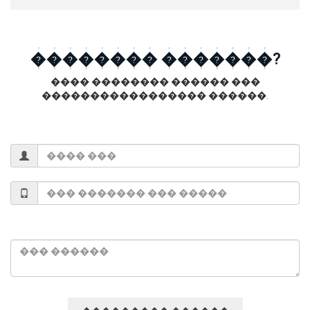
�������� �������?
���� �������� ������ ���
����������������� ������.