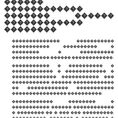
������
������������
������� ������
������������
��������
�������������� �����������
����������� ���������� �
�������� � ����������
����������� ������ ������������;
����������� � ���������� �
������������ � ������������ �
������������� ����������� ���
����������� ������ ������������
�� ������������ �����������
���������������� ����������;
������������ �������� �
����������� ������ ������������
� �������� �� � ��� ��� ���������,