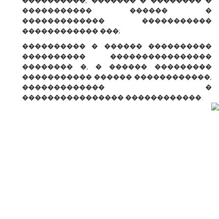
����������, ������� � �������� �
����������� ������ �
������������� �����������
������������ ���;
���������� � ������ ����������
���������� ����������������
�������� �, � ������ ���������
����������� ������ ������������,
������������� �
���������������� ������������.
� ������