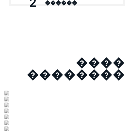
2
������
����
��������