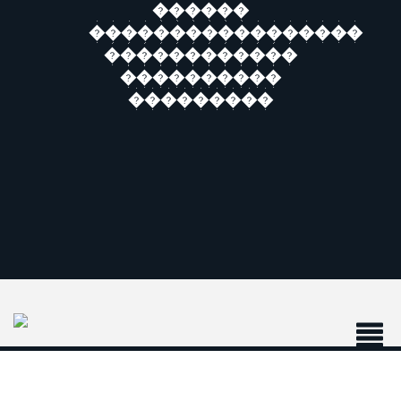
������
�����������������
������������
����������
���������