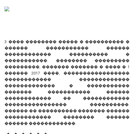
3 ���� �������� ����� � ���������� �
������ ����������� ������
������������ ���������� �
�����������. �������� ���������
���������, ������� ������� � ���� � 1
������ 2017 ����, �����������������
������������ �������������
������������� � �����������
������� ����������� ������
������������ �� ������������
���������������� ����������.
������ �� ���������� ������� ������
������������ �������� ������
������ ������������.