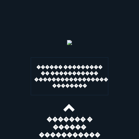
������ ���������
�� �����������
�����������������
��������
������� �
������
�����������