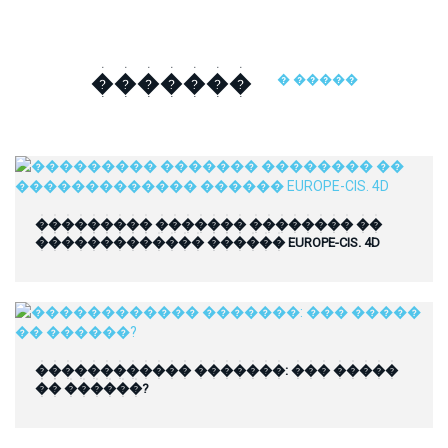
�������
� �����
��������� ������� �������� ��
������������� ������ EUROPE-CIS. 4D
������������ �������: ��� �����
�� ������?